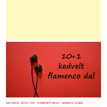
AKTUÁLIS
/
BLOG TOP
/
FLAMENCO BLOG
/
SPANYOL ZENÉK