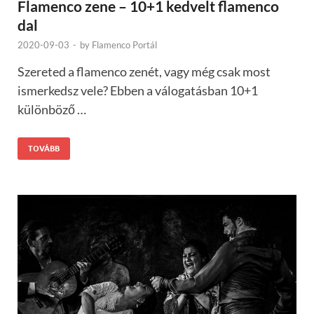
Flamenco zene – 10+1 kedvelt flamenco
dal
2020-09-03
-
by
Flamenco Portál
Szereted a flamenco zenét, vagy még csak most
ismerkedsz vele? Ebben a válogatásban 10+1
különböző …
TOVÁBB