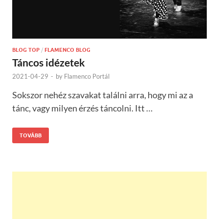
BLOG TOP
/
FLAMENCO BLOG
Táncos idézetek
2021-04-29
-
by
Flamenco Portál
Sokszor nehéz szavakat találni arra, hogy mi az a
tánc, vagy milyen érzés táncolni. Itt …
TOVÁBB