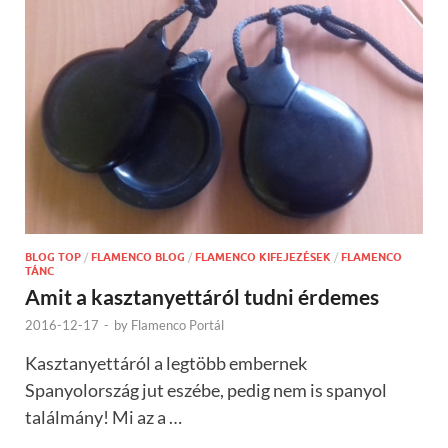
BLOG TOP
/
FLAMENCO BLOG
/
FLAMENCO KIFEJEZÉSEK
/
FLAMENCO
TÁNC
Amit a kasztanyettáról tudni érdemes
2016-12-17
-
by
Flamenco Portál
Kasztanyettáról a legtöbb embernek
Spanyolország jut eszébe, pedig nem is spanyol
találmány! Mi az a …