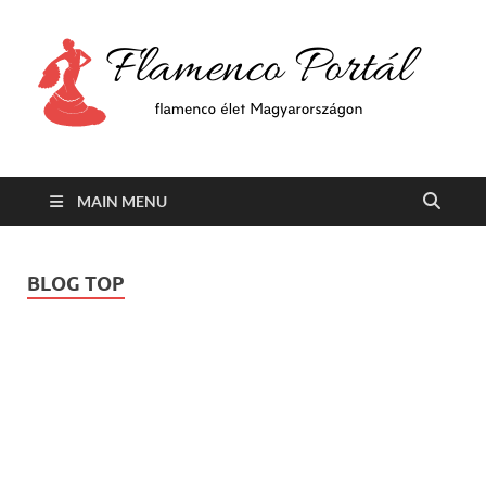
F
Min
flam
P
Span
MAIN MENU
BLOG TOP