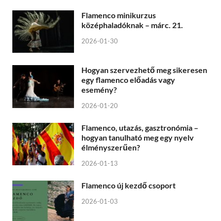
Flamenco minikurzus
középhaladóknak – márc. 21.
2026-01-30
Hogyan szervezhető meg sikeresen
egy flamenco előadás vagy
esemény?
2026-01-20
Flamenco, utazás, gasztronómia –
hogyan tanulható meg egy nyelv
élményszerűen?
2026-01-13
Flamenco új kezdő csoport
2026-01-03