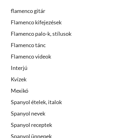
flamenco gitár
Flamenco kifejezések
Flamenco palo-k, stílusok
Flamenco tánc
Flamenco videok
Interjú
Kvízek
Mexikó
Spanyol ételek, italok
Spanyol nevek
Spanyol receptek
Spanyol ünnepek