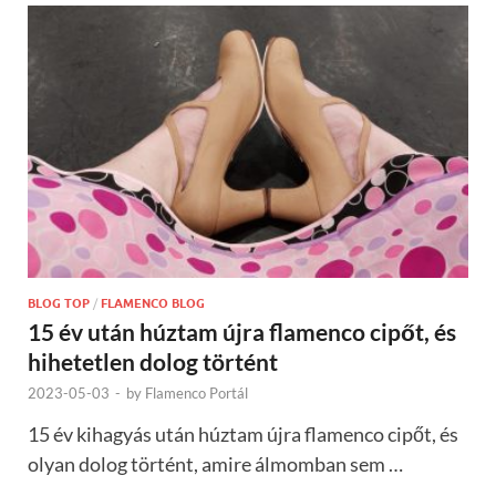
BLOG TOP
/
FLAMENCO BLOG
15 év után húztam újra flamenco cipőt, és
hihetetlen dolog történt
2023-05-03
-
by
Flamenco Portál
15 év kihagyás után húztam újra flamenco cipőt, és
olyan dolog történt, amire álmomban sem …