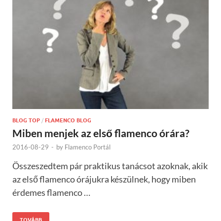
BLOG TOP
/
FLAMENCO BLOG
Miben menjek az első flamenco órára?
2016-08-29
-
by
Flamenco Portál
Összeszedtem pár praktikus tanácsot azoknak, akik
az első flamenco órájukra készülnek, hogy miben
érdemes flamenco …
TOVÁBB