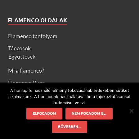
FLAMENCO OLDALAK
Flamenco tanfolyam
Táncosok
Együttesek
Mi a flamenco?
Flamenco Blog
A honlap felhasználói élmény fokozásának érdekében sütiket
Spanyolország
alkalmazunk. A honlapunk használatával ön a tájékoztatásunkat
tudomásul veszi.
Spanyol receptek
ELFOGADOM
NEM FOGADOM EL.
Rólam
BŐVEBBEN...