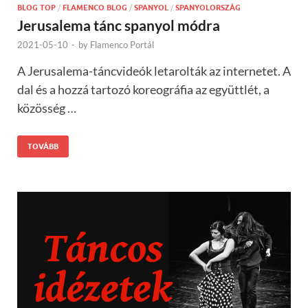
BLOG TOP
/
FLAMENCO BLOG
/
SPANYOL
/
SPANYOLORSZÁG
Jerusalema tánc spanyol módra
2021-05-10
-
by
Flamenco Portál
A Jerusalema-táncvideók letarolták az internetet. A
dal és a hozzá tartozó koreográfia az együttlét, a
közösség …
TOVÁBB