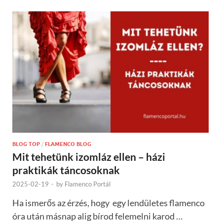
BLOG TOP
/
FLAMENCO BLOG
Mit tehetünk izomláz ellen – házi
praktikák táncosoknak
2025-02-19
-
by
Flamenco Portál
Ha ismerős az érzés, hogy egy lendületes flamenco
óra után másnap alig bírod felemelni karod …