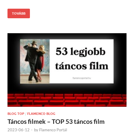
TOVÁBB
BLOG TOP
/
FLAMENCO BLOG
Táncos filmek – TOP 53 táncos film
2023-06-12
-
by
Flamenco Portál