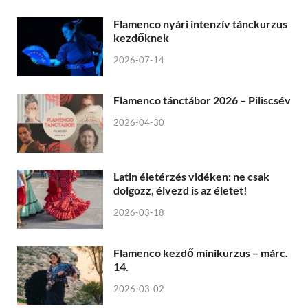
Flamenco nyári intenzív tánckurzus
kezdőknek
2026-07-14
Flamenco tánctábor 2026 – Piliscsév
2026-04-30
Latin életérzés vidéken: ne csak
dolgozz, élvezd is az életet!
2026-03-18
Flamenco kezdő minikurzus – márc.
14.
2026-03-02