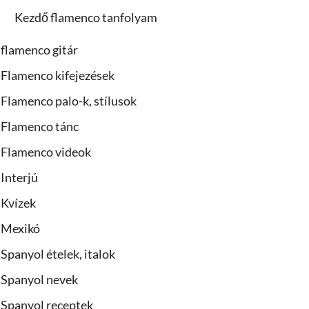
Kezdő flamenco tanfolyam
flamenco gitár
Flamenco kifejezések
Flamenco palo-k, stílusok
Flamenco tánc
Flamenco videok
Interjú
Kvízek
Mexikó
Spanyol ételek, italok
Spanyol nevek
Spanyol receptek