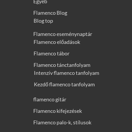
Egyéb
Flamenco Blog
Blog top
Flamenco eseménynaptár
Flamenco előadások
Flamenco tábor
Flamenco tánctanfolyam
Intenzív flamenco tanfolyam
Kezdő flamenco tanfolyam
flamenco gitár
Flamenco kifejezések
Flamenco palo-k, stílusok