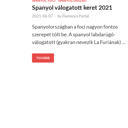
SPANYOL FOCI
/
SPANYOLORSZÁG
Spanyol válogatott keret 2021
2021-06-07
-
by
Flamenco Portál
Spanyolországban a foci nagyon fontos
szerepet tölt be. A spanyol labdarúgó-
válogatott (gyakran nevezik La Furiának) …
TOVÁBB