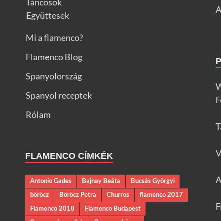
Táncosok
A
Együttesek
Mi a flamenco?
Flamenco Blog
Spanyolország
W
Spanyol receptek
F
Rólam
T
V
FLAMENCO CÍMKÉK
A
Antonio Gades
Bajnay Beáta
Bucsás Györgyi
böröcz
Böröcz Petra
Churros
flamenco 2017
F
Flamenco 2018
Flamenco Budapest