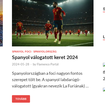
SPANYOL FOCI
/
SPANYOLORSZÁG
Spanyol válogatott keret 2024
2024-05-28
-
by
Flamenco Portál
Spanyolországban a foci nagyon fontos
szerepet tölt be. A spanyol labdarúgó-
válogatott (gyakran nevezik La Furiának) …
TOVÁBB