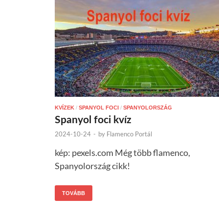
KVÍZEK
/
SPANYOL FOCI
/
SPANYOLORSZÁG
Spanyol foci kvíz
2024-10-24
-
by
Flamenco Portál
kép: pexels.com Még több flamenco,
Spanyolország cikk!
TOVÁBB