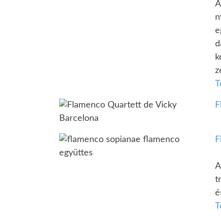
A
n
e
d
k
z
T
F
F
A
t
é
T