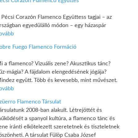
écsi Corazón Flamenco Együttes
 Pécsi Corazón Flamenco Együttess tagjai – az
rszágban egyedülálló módon – egy házaspár
ovább
obre Fuego Flamenco Formáció
i a flamenco? Vizuális zene? Akusztikus tánc?
űz-mágia? A fájdalom elengedésének jógája?
indez együtt. Több és kevesebb, mint művészet.
ovább
züerro Flamenco Társulat
ársulatunk 2008-ban alakult. Létrejöttét és
űködését a spanyol kultúra, a flamenco tánc és
ene iránti elkötelezett szeretetnek és tiszteletnek
öszönheti. A társulat Fülöp Csaba József