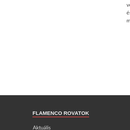
v
é
m
FLAMENCO ROVATOK
Aktuális