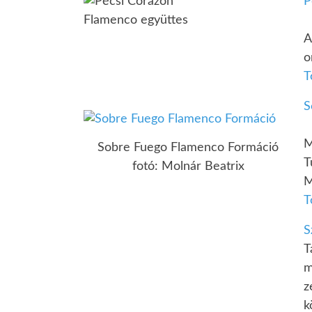
P
A
o
T
S
M
Sobre Fuego Flamenco Formáció
T
fotó: Molnár Beatrix
M
T
S
T
m
z
k