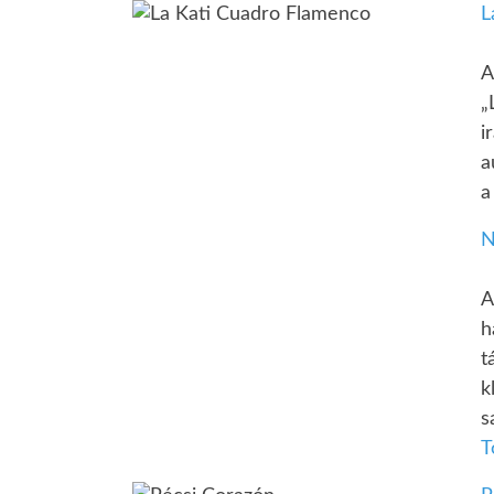
L
A
„
i
a
a
N
A
h
t
k
s
T