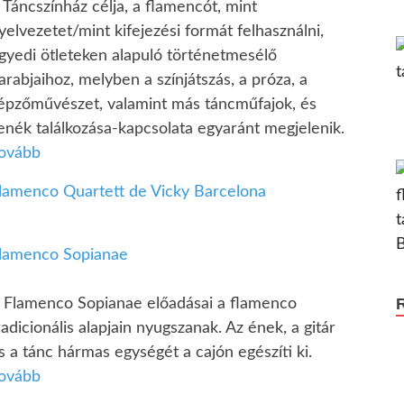
 Táncszínház célja, a flamencót, mint
yelvezetet/mint kifejezési formát felhasználni,
gyedi ötleteken alapuló történetmesélő
arabjaihoz, melyben a színjátszás, a próza, a
épzőművészet, valamint más táncműfajok, és
enék találkozása-kapcsolata egyaránt megjelenik.
ovább
lamenco Quartett de Vicky Barcelona
lamenco Sopianae
 Flamenco Sopianae előadásai a flamenco
radicionális alapjain nyugszanak. Az ének, a gitár
s a tánc hármas egységét a cajón egészíti ki.
ovább