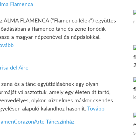
lma Flamenca
z ALMA FLAMENCA ("Flamenco lélek") együttes
lőadásában a flamenco tánc és zene fonódik
ssze a magyar népzenével és népdalokkal.
ovább
risa del Aire
 zene és a tánc együttélésének egy olyan
ormáját választottuk, amely egy életen át tartó,
zenvedélyes, olykor küzdelmes máskor csendes
igyelésen alapuló kalandhoz hasonlít.
Tovább
lamenCorazonArte Táncszínház