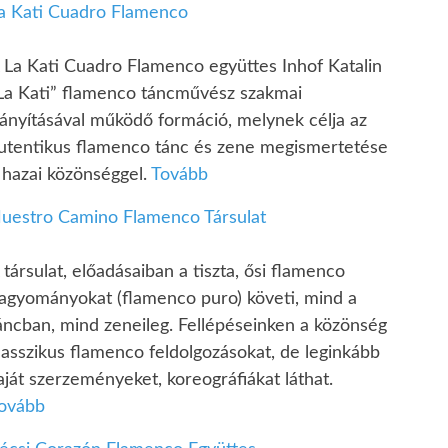
a Kati Cuadro Flamenco
 La Kati Cuadro Flamenco együttes Inhof Katalin
La Kati” flamenco táncművész szakmai
rányításával működő formáció, melynek célja az
utentikus flamenco tánc és zene megismertetése
 hazai közönséggel.
Tovább
uestro Camino Flamenco Társulat
 társulat, előadásaiban a tiszta, ősi flamenco
agyományokat (flamenco puro) követi, mind a
áncban, mind zeneileg. Fellépéseinken a közönség
lasszikus flamenco feldolgozásokat, de leginkább
aját szerzeményeket, koreográfiákat láthat.
ovább