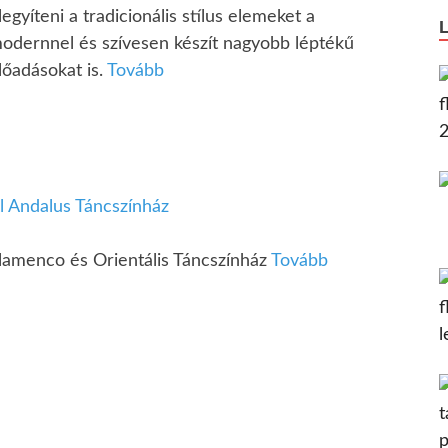
legyíteni a tradicionális stílus elemeket a
odernnel és szívesen készít nagyobb léptékű
lőadásokat is.
Tovább
l Andalus Táncszínház
lamenco és Orientális Táncszínház
Tovább