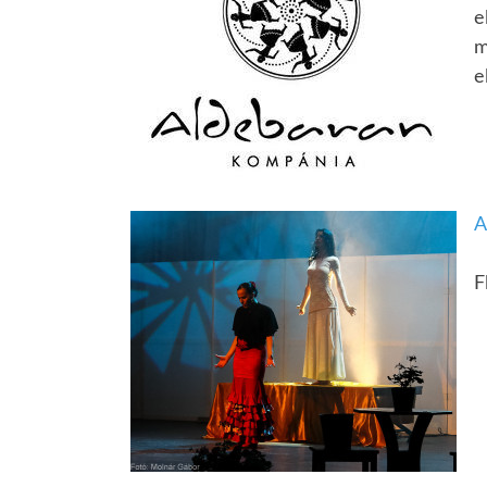
e
m
e
A
F