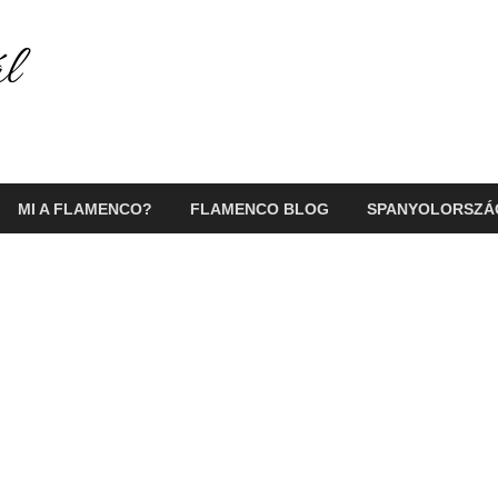
Flamenco Portál
Minden ami flamenco és Spanyolország!
MI A FLAMENCO?
FLAMENCO BLOG
SPANYOLORSZÁ