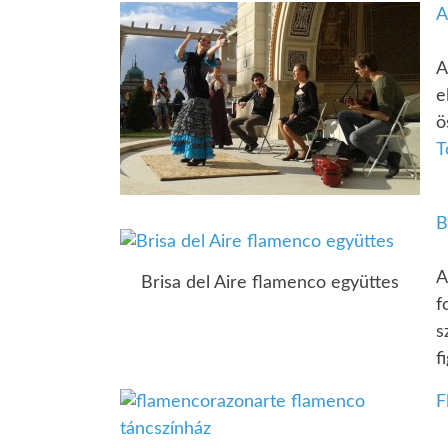
A
A
e
ö
T
B
A
Brisa del Aire flamenco együttes
f
s
f
F