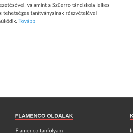
ezetésével, valamint a Szüerro tánciskola lelkes
s tehetséges tanítványainak részvételével
űködik.
Tovább
FLAMENCO OLDALAK
Flamenco tanfolyam
I