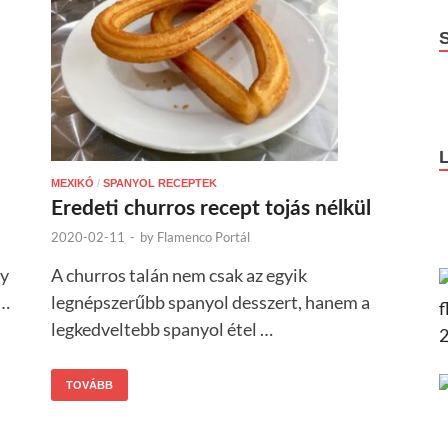
MEXIKÓ
/
SPANYOL RECEPTEK
Eredeti churros recept tojás nélkül
2020-02-11
-
by
Flamenco Portál
A churros talán nem csak az egyik
gy
legnépszerűbb spanyol desszert, hanem a
 …
legkedveltebb spanyol étel …
TOVÁBB