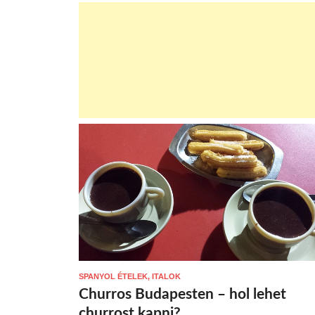
SPANYOL ÉTELEK, ITALOK
Churros Budapesten – hol lehet
churrost kapni?