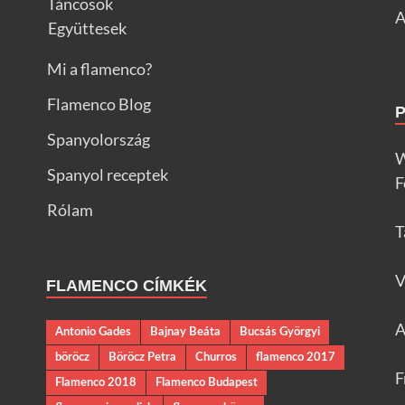
Táncosok
A
Együttesek
Mi a flamenco?
Flamenco Blog
Spanyolország
W
Spanyol receptek
F
Rólam
T
V
FLAMENCO CÍMKÉK
A
Antonio Gades
Bajnay Beáta
Bucsás Györgyi
böröcz
Böröcz Petra
Churros
flamenco 2017
F
Flamenco 2018
Flamenco Budapest