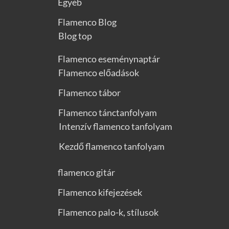
Egyéb
Flamenco Blog
Blog top
Flamenco eseménynaptár
Flamenco előadások
Flamenco tábor
Flamenco tánctanfolyam
Intenzív flamenco tanfolyam
Kezdő flamenco tanfolyam
flamenco gitár
Flamenco kifejezések
Flamenco palo-k, stílusok