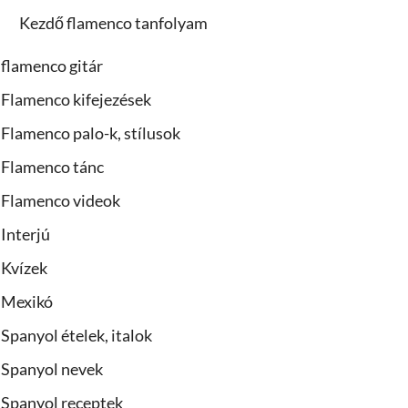
Kezdő flamenco tanfolyam
flamenco gitár
Flamenco kifejezések
Flamenco palo-k, stílusok
Flamenco tánc
Flamenco videok
Interjú
Kvízek
Mexikó
Spanyol ételek, italok
Spanyol nevek
Spanyol receptek