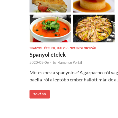
SPANYOL ÉTELEK, ITALOK
/
SPANYOLORSZÁG
Spanyol ételek
2020-08-06
-
by
Flamenco Portál
Mit esznek a spanyolok? A gazpacho-ról va
paella-ról a legtöbb ember hallott már, de a
TOVÁBB