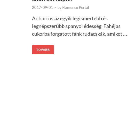
2017-09-01
-
by
Flamenco Portál
A churros az egyik legismertebb és
legnépszerűbb spanyol édesség. Fahéjas
cukorba forgatott fánk rudacskák, amiket …
TOVÁBB