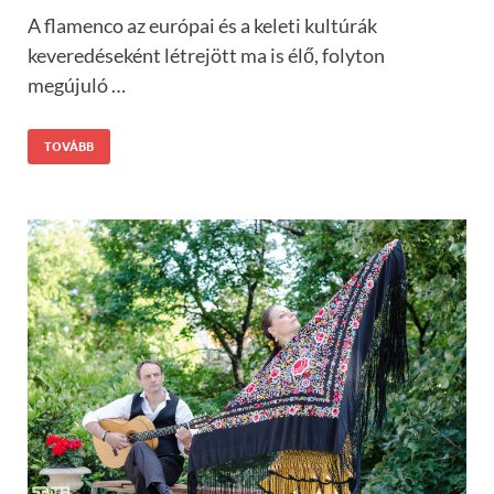
A flamenco az európai és a keleti kultúrák
keveredéseként létrejött ma is élő, folyton
megújuló …
TOVÁBB