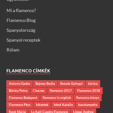
Mi a flamenco?
Flamenco Blog
Spanyolország
Spanyol receptek
Rólam
FLAMENCO CÍMKÉK
Antonio Gades
Bajnay Beáta
Bucsás Györgyi
böröcz
Böröcz Petra
Churros
flamenco 2017
Flamenco 2018
Flamenco Budapest
flamenco in english
flamenco könyv
Flamenco Pécs
Idézetek
Inhof Katalin
kasztanyetta
Keck Mária
La Kati Cuadro Flamenco
Lippai Andrea