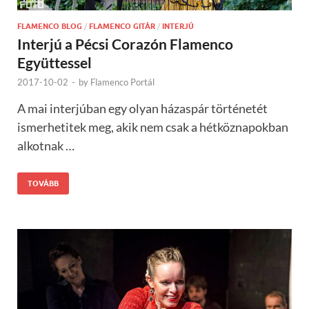
FLAMENCO BLOG
/
FLAMENCO GITÁR
/
INTERJÚ
Interjú a Pécsi Corazón Flamenco
Együttessel
2017-10-02
-
by
Flamenco Portál
A mai interjúban egy olyan házaspár történetét
ismerhetitek meg, akik nem csak a hétköznapokban
alkotnak …
TOVÁBB