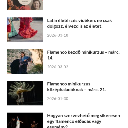
Latin életérzés vidéken: ne csak
dolgozz, élvezd is az életet!
2026-03-18
Flamenco kezdő minikurzus – márc.
14.
2026-03-02
Flamenco minikurzus
középhaladóknak – márc. 21.
2026-01-30
Hogyan szervezhető meg sikeresen
egy flamenco előadás vagy
esemény?