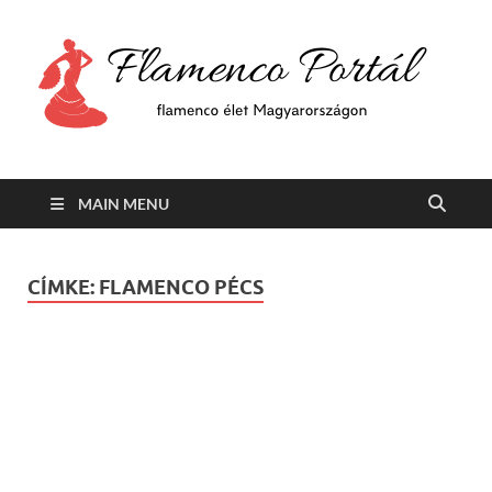
F
Min
flam
P
Span
MAIN MENU
CÍMKE:
FLAMENCO PÉCS