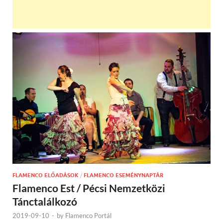
FLAMENCO ELŐADÁSOK
/
FLAMENCO ESEMÉNYNAPTÁR
Flamenco Est / Pécsi Nemzetközi
Tánctalálkozó
2019-09-10
-
by
Flamenco Portál