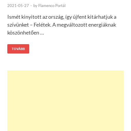
2021-05-27
-
by
Flamenco Portál
Ismét kinyitott az ország, így újfent kitárhatjuk a
szívünket – Felétek. A megváltozott energiáknak
köszönhetően …
TOVÁBB