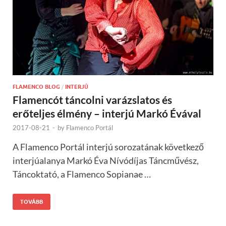
FLAMENCO BLOG
/
INTERJÚ
Flamencót táncolni varázslatos és
erőteljes élmény – interjú Markó Évával
2017-08-21
-
by
Flamenco Portál
A Flamenco Portál interjú sorozatának következő
interjúalanya Markó Éva Nívódíjas Táncművész,
Táncoktató, a Flamenco Sopianae …
TOVÁBB