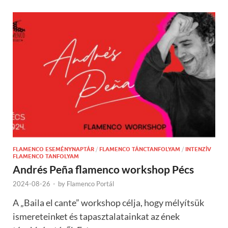
FLAMENCO ESEMÉNYNAPTÁR
/
FLAMENCO TÁNCTANFOLYAM
/
INTENZÍV
FLAMENCO TANFOLYAM
Andrés Peña flamenco workshop Pécs
2024-08-26
-
by
Flamenco Portál
A „Baila el cante” workshop célja, hogy mélyítsük
ismereteinket és tapasztalatainkat az ének