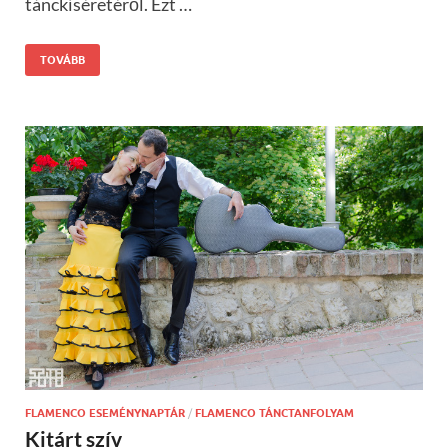
tánckíséretéről. Ezt …
TOVÁBB
FLAMENCO ESEMÉNYNAPTÁR
/
FLAMENCO TÁNCTANFOLYAM
Kitárt szív