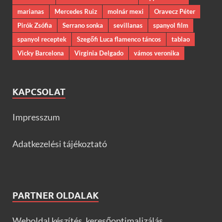
marianas
Mercedes Ruiz
molnár mexi
Oravecz Péter
Pirók Zsófia
Serrano sonka
sevillanas
spanyol film
spanyol receptek
Szegőfi Luca flamenco táncos
tablao
Vicky Barcelona
Virginia Delgado
vámos veronika
KAPCSOLAT
Impresszum
Adatkezelési tájékoztató
PARTNER OLDALAK
Weboldal készítés, keresőoptimalizálás