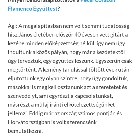
Flamenco Együttest
?
Ági: A megalapításban nem volt semmi tudatosság,
hisz János életében elõször 40 évesen vett gitárt a
kezébe minden elõképzettség nélkül, így nem úgy
indultunk a közös pályán, hogy már a kezdetektõl
úgy terveztük, egy együttes leszünk. Egyszerûn csak
megtörtént. A kemény tanulással töltött évek után
eljutottunk egy olyan szintre, hogy úgy gondoltuk,
másokkal is meg kell osztanunk azt a szeretetet és
szenvedélyt, ami egyrészt a kapcsolatunkat,
másrészt a mûfaj iránti elkötelezettségünket
jellemzi. Eddig már az ország számos pontján és
Horvátországban is volt szerencsénk
bemutatkozni.