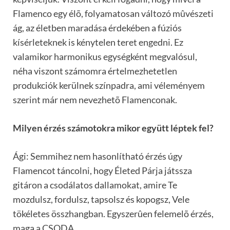
Flamenco egy élõ, folyamatosan változó mûvészeti
ág, az életben maradása érdekében a fúziós
kísérleteknek is kénytelen teret engedni. Ez
valamikor harmonikus egységként megvalósul,
néha viszont számomra értelmezhetetlen
produkciók kerülnek színpadra, ami véleményem
szerint már nem nevezhetõ Flamenconak.
Milyen érzés számotokra mikor együtt léptek fel?
Ági: Semmihez nem hasonlítható érzés úgy
Flamencot táncolni, hogy Életed Párja játssza
gitáron a csodálatos dallamokat, amire Te
mozdulsz, fordulsz, tapsolsz és kopogsz, Vele
tökéletes összhangban. Egyszerûen felemelõ érzés,
maga a CSODA.