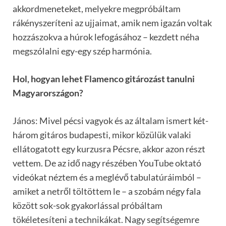
akkordmeneteket, melyekre megpróbáltam
rákényszeríteni az ujjaimat, amik nem igazán voltak
hozzászokva a húrok lefogásához – kezdett néha
megszólalni egy-egy szép harmónia.
Hol, hogyan lehet Flamenco gitározást tanulni
Magyarországon?
János: Mivel pécsi vagyok és az általam ismert két-
három gitáros budapesti, mikor közülük valaki
ellátogatott egy kurzusra Pécsre, akkor azon részt
vettem. De az idő nagy részében YouTube oktató
videókat néztem és a meglévő tabulatúráimból –
amiket a netről töltöttem le – a szobám négy fala
között sok-sok gyakorlással próbáltam
tökéletesíteni a technikákat. Nagy segítségemre