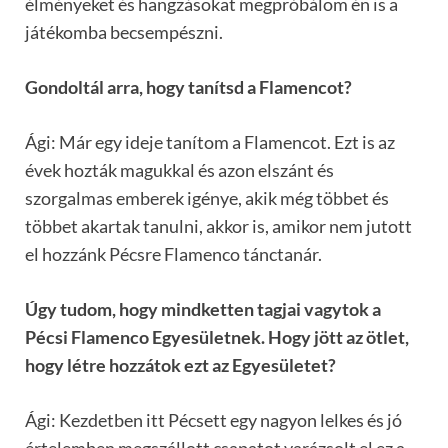
élményeket és hangzásokat megpróbálom én is a
játékomba becsempészni.
Gondoltál arra, hogy tanítsd a Flamencot?
Ági: Már egy ideje tanítom a Flamencot. Ezt is az
évek hozták magukkal és azon elszánt és
szorgalmas emberek igénye, akik még többet és
többet akartak tanulni, akkor is, amikor nem jutott
el hozzánk Pécsre Flamenco tánctanár.
Úgy tudom, hogy mindketten tagjai vagytok a
Pécsi Flamenco Egyesületnek. Hogy jött az ötlet,
hogy létre hozzátok ezt az Egyesületet?
Ági: Kezdetben itt Pécsett egy nagyon lelkes és jó