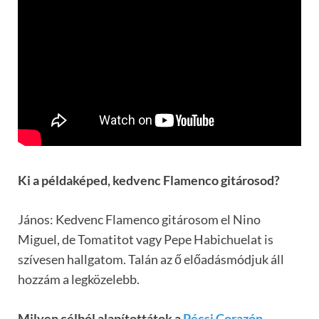
Ki a példaképed, kedvenc Flamenco gitárosod?
János: Kedvenc Flamenco gitárosom el Nino
Miguel, de Tomatitot vagy Pepe Habichuelat is
szívesen hallgatom. Talán az ő előadásmódjuk áll
hozzám a legközelebb.
Milyen célból alapítottátok a
Pécsi Corazón