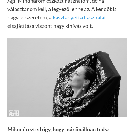
Ági: Mindhárom eszközt használom, de ha
választanom kell, a legyezõ lenne az. A kendõt is
nagyon szeretem, a
kasztanyetta használat
elsajátítása viszont nagy kihívás volt.
Mikor érezted úgy, hogy már önállóan tudsz