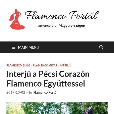
F
Min
flam
P
Span
MAIN MENU
FLAMENCO BLOG
/
FLAMENCO GITÁR
/
INTERJÚ
Interjú a Pécsi Corazón
Flamenco Együttessel
2017-10-02
-
by
Flamenco Portál