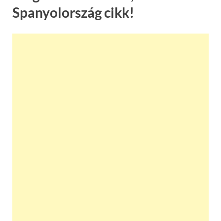
Spanyolország cikk!