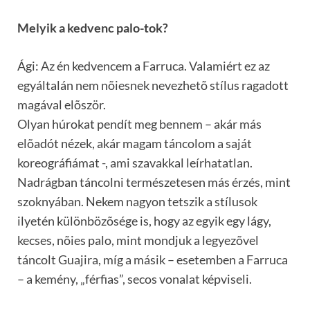
Melyik a kedvenc palo-tok?
Ági: Az én kedvencem a Farruca. Valamiért ez az
egyáltalán nem nõiesnek nevezhetõ stílus ragadott
magával elõször.
Olyan húrokat pendít meg bennem – akár más
elõadót nézek, akár magam táncolom a saját
koreográfiámat -, ami szavakkal leírhatatlan.
Nadrágban táncolni természetesen más érzés, mint
szoknyában. Nekem nagyon tetszik a stílusok
ilyetén különbözõsége is, hogy az egyik egy lágy,
kecses, nõies palo, mint mondjuk a legyezõvel
táncolt Guajira, míg a másik – esetemben a Farruca
– a kemény, „férfias”, secos vonalat képviseli.