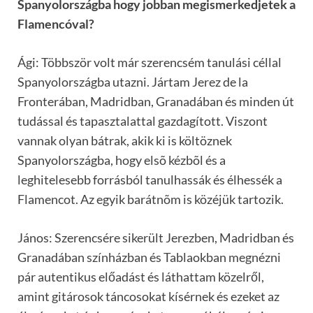
Spanyolországba hogy jobban megismerkedjetek a
Flamencóval?
Ági: Többször volt már szerencsém tanulási céllal
Spanyolországba utazni. Jártam Jerez de la
Fronterában, Madridban, Granadában és minden út
tudással és tapasztalattal gazdagított. Viszont
vannak olyan bátrak, akik ki is költöznek
Spanyolországba, hogy elsõ kézbõl és a
leghitelesebb forrásból tanulhassák és élhessék a
Flamencot. Az egyik barátnõm is közéjük tartozik.
János: Szerencsére sikerült Jerezben, Madridban és
Granadában színházban és Tablaokban megnézni
pár autentikus előadást és láthattam közelről,
amint gitárosok táncosokat kísérnek és ezeket az