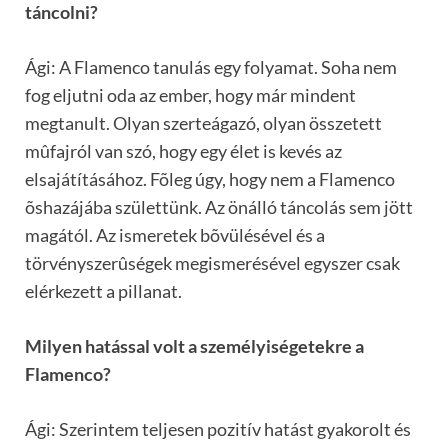
táncolni?
Ági: A Flamenco tanulás egy folyamat. Soha nem
fog eljutni oda az ember, hogy már mindent
megtanult. Olyan szerteágazó, olyan összetett
mûfajról van szó, hogy egy élet is kevés az
elsajátításához. Fõleg úgy, hogy nem a Flamenco
õshazájába születtünk. Az önálló táncolás sem jött
magától. Az ismeretek bõvülésével és a
törvényszerûségek megismerésével egyszer csak
elérkezett a pillanat.
Milyen hatással volt a személyiségetekre a
Flamenco?
Ági: Szerintem teljesen pozitív hatást gyakorolt és