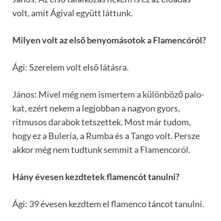
volt, amit Ágival együtt láttunk.
Milyen volt az elsõ benyomásotok a Flamencóról?
Ági: Szerelem volt elsõ látásra.
János: Mivel még nem ismertem a különböző palo-
kat, ezért nekem a legjobban a nagyon gyors,
ritmusos darabok tetszettek. Most már tudom,
hogy ez a Bulería, a Rumba és a Tango volt. Persze
akkor még nem tudtunk semmit a Flamencoról.
Hány évesen kezdtetek flamencót tanulni?
Ági: 39 évesen kezdtem el flamenco táncot tanulni.