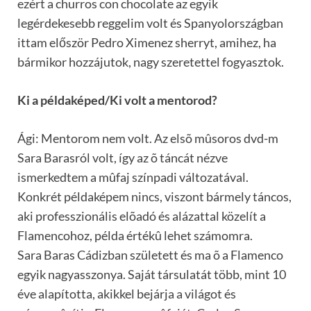
ezért a churros con chocolate az egyik
legérdekesebb reggelim volt és Spanyolországban
ittam először Pedro Ximenez sherryt, amihez, ha
bármikor hozzájutok, nagy szeretettel fogyasztok.
Ki a példaképed/Ki volt a mentorod?
Ági: Mentorom nem volt. Az elsõ mûsoros dvd-m
Sara Barasról volt, így az õ táncát nézve
ismerkedtem a mûfaj színpadi változatával.
Konkrét példaképem nincs, viszont bármely táncos,
aki professzionális elõadó és alázattal közelít a
Flamencohoz, példa értékû lehet számomra.
Sara Baras Cádizban született és ma õ a Flamenco
egyik nagyasszonya. Saját társulatát több, mint 10
éve alapította, akikkel bejárja a világot és