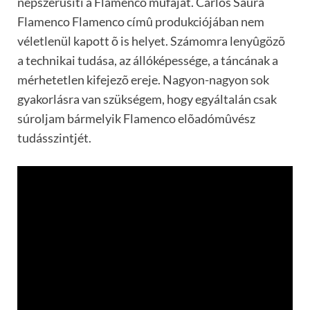
népszerûsíti a Flamenco mûfaját. Carlos Saura
Flamenco Flamenco címû produkciójában nem
véletlenül kapott õ is helyet. Számomra lenyûgözõ
a technikai tudása, az állóképessége, a táncának a
mérhetetlen kifejezõ ereje. Nagyon-nagyon sok
gyakorlásra van szükségem, hogy egyáltalán csak
súroljam bármelyik Flamenco elõadómûvész
tudásszintjét.