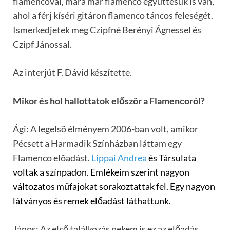
flamencóval, mára már flamenco együttesük is van,
ahol a férj kíséri gitáron flamenco táncos feleségét.
Ismerkedjetek meg Czipfné Berényi Ágnessel és
Czipf Jánossal.
Az interjút F. Dávid készítette.
Mikor és hol hallottatok először a Flamencoról?
Ági: A legelsõ élményem 2006-ban volt, amikor
Pécsett a Harmadik Színházban láttam egy
Flamenco elõadást.
Lippai Andrea
és Társulata
voltak a színpadon. Emlékeim szerint nagyon
változatos műfajokat
sorakoztattak fel. Egy nagyon
látványos és remek előadást láthattunk.
János: Az első találkozás nekem is ez az előadás