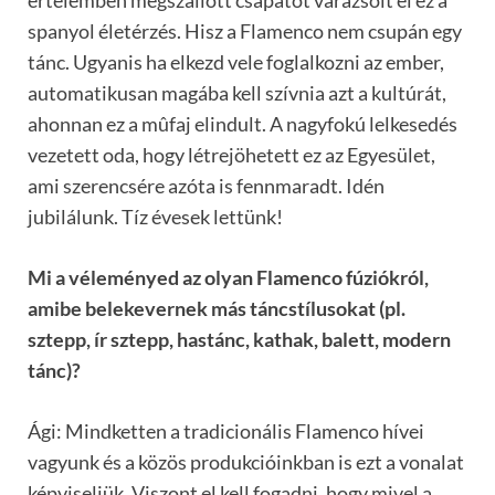
értelemben megszállott csapatot varázsolt el ez a
spanyol életérzés. Hisz a Flamenco nem csupán egy
tánc. Ugyanis ha elkezd vele foglalkozni az ember,
automatikusan magába kell szívnia azt a kultúrát,
ahonnan ez a mûfaj elindult. A nagyfokú lelkesedés
vezetett oda, hogy létrejöhetett ez az Egyesület,
ami szerencsére azóta is fennmaradt. Idén
jubilálunk. Tíz évesek lettünk!
Mi a véleményed az olyan Flamenco fúziókról,
amibe belekevernek más táncstílusokat (pl.
sztepp, ír sztepp, hastánc, kathak, balett, modern
tánc)?
Ági: Mindketten a tradicionális Flamenco hívei
vagyunk és a közös produkcióinkban is ezt a vonalat
képviseljük. Viszont el kell fogadni, hogy mivel a