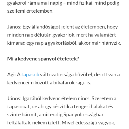
gyakorol rám a mai napig – mind fizikai, mind pedig
szellemi értelemben.
János: Egy állandóságot jelent az életemben, hogy
minden nap délután gyakorlok, mert ha valamiért
kimarad egy nap a gyakorlásból, akkor már hiányzik.
Mi a kedvenc spanyol ételetek?
Ági: A
tapasok
változatossága bûvöl el, de ott van a
kedvenceim között a bikafarok ragu is.
János: Igazából kedvenc ételem nincs. Szeretem a
tapasokat, de ahogy készítik a tengeri halakat és
szinte bármit, amit eddig Spanyolországban
feltálaltak, nekem ízlett. Mivel édesszájú vagyok,