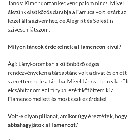
János: Kimondottan kedvenc palom nincs. Mivel
életünk első közös darabja a Farruca volt, ezért az
közel áll a szívemhez, de Alegriát és Soleát is
szívesen játszom.
Milyen táncok érdekelnek a Flamencon kívül?
Ági: Lánykoromban a különbözõ céges
rendezvényeken a társastánc volt a divat és én ott
szerettem bele a táncba. Mivel Jánost nem sikerült
elcsábítanom ez irányba, ezért kötöttem ki a
Flamenco mellett és most csak ez érdekel.
Volt-e olyan pillanat, amikor úgy éreztétek, hogy
abbahagyjátok a Flamencot?