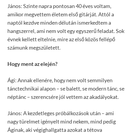
János: Szinte napra pontosan 40 éves voltam,
amikor megvettem életem első gitárját. Attól a
naptól kezdve minden délután ismerkedtem a
hangszerrel, ami nem volt egy egyszerű feladat. Sok
évnek kellett eltelnie, mire az első közös fellépő
számunk megszületett.
Hogy ment az elején?
Ági: Annak ellenére, hogy nem volt semmilyen
tánctechnikai alapon – se balett, se modern tánc, se
néptánc – szerencsére jól vettem az akadályokat.
János: A kezdetleges próbálkozások után – ami
nagy türelmet igényelt mind nekem, mind pedig
Áginak, aki végighallgatta azokat a tétova