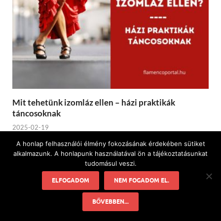
Mit tehetünk izomláz ellen – házi praktikák
táncosoknak
2025-02-19
A honlap felhasználói élmény fokozásának érdekében sütiket
alkalmazunk. A honlapunk használatával ön a tájékoztatásunkat
tudomásul veszi.
ELFOGADOM
NEM FOGADOM EL.
BŐVEBBEN...