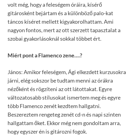
volt még, hogy a feleségem óráira, kísérő
gitárosként bejártam és a különböző palo-kat
táncos kíséret mellett kigyakorolhattam. Ami
nagyon fontos, mert az ott szerzett tapasztalat a
szobai gyakorlásoknál sokkal többet ért.
Miért pont a Flamenco zene….?
János: Amikor feleségem, Ági elkezdett kurzusokra
járni, elég sokszor be tudtam menni az órákra
nézőként és rögzíteni az ott látottakat. Egyre
változatosabb stílusokat ismertem meg és egyre
több Flamenco zenét kezdtem hallgatni.
Beszereztem rengeteg zenét cd-n és napi szinten
hallgattam őket. Ekkor még nem gondoltam arra,
hogy egyszer én is gitározni fogok.