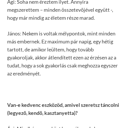
Ági: Soha nem éreztem ilyet. Annyira
megszerettem – minden összetevõjével együtt -,
hogy már mindig az életem része marad.
János: Nekem is voltak mélypontok, mint minden
más embernek. Ez maximum pár napig, egy hétig
tartott, de amikor leültem, hogy tovább
gyakoroljak, akkor átlendített ezen az érzésen az a
tudat, hogy a sok gyakorlás csak meghozza egyszer
az eredményét.
Van-e kedvenc eszközöd, amivel szeretsz táncolni
(legyezõ, kendõ, kasztanyetta)?