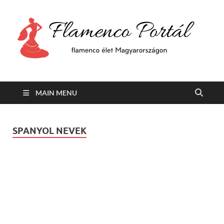
F
Min
flam
P
Span
MAIN MENU
SPANYOL NEVEK