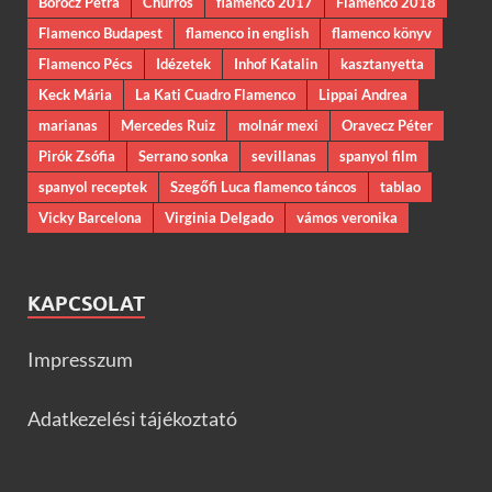
Böröcz Petra
Churros
flamenco 2017
Flamenco 2018
Flamenco Budapest
flamenco in english
flamenco könyv
Flamenco Pécs
Idézetek
Inhof Katalin
kasztanyetta
Keck Mária
La Kati Cuadro Flamenco
Lippai Andrea
marianas
Mercedes Ruiz
molnár mexi
Oravecz Péter
Pirók Zsófia
Serrano sonka
sevillanas
spanyol film
spanyol receptek
Szegőfi Luca flamenco táncos
tablao
Vicky Barcelona
Virginia Delgado
vámos veronika
KAPCSOLAT
Impresszum
Adatkezelési tájékoztató