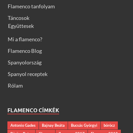
Flamenco tanfolyam
Táncosok
Együttesek
Mi a flamenco?
Flamenco Blog
Spanyolország
Spanyol receptek
Rólam
FLAMENCO CÍMKÉK
Antonio Gades
Bajnay Beáta
Bucsás Györgyi
böröcz