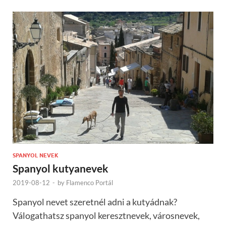
SPANYOL NEVEK
Spanyol kutyanevek
2019-08-12
-
by
Flamenco Portál
Spanyol nevet szeretnél adni a kutyádnak?
Válogathatsz spanyol keresztnevek, városnevek,