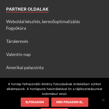
PARTNER OLDALAK
Weboldal készítés, keresőoptimalizálás
Fogyókúra
Társkeresés
Valentin-nap
Amerikai palacsinta
Frankfurtileves.com
A honlap felhasználói élmény fokozásának érdekében sütiket
alkalmazunk. A honlapunk használatával ön a tájékoztatásunkat
tudomásul veszi.
ELFOGADOM
NEM FOGADOM EL.
Minden ami flamenco és Spanyolország!