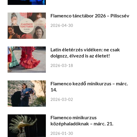
Flamenco tánctábor 2026 – Piliscsév
2026-04-30
Latin életérzés vidéken: ne csak
dolgozz, élvezd is az életet!
2026-03-18
Flamenco kezdő minikurzus – márc.
14.
2026-03-02
Flamenco minikurzus
középhaladóknak – márc. 21.
2026-01-30