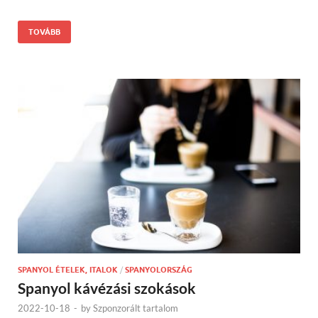
TOVÁBB
SPANYOL ÉTELEK, ITALOK
/
SPANYOLORSZÁG
Spanyol kávézási szokások
2022-10-18
-
by
Szponzorált tartalom