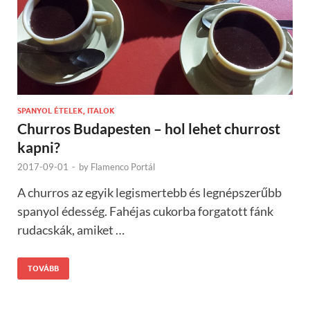
SPANYOL ÉTELEK, ITALOK
Churros Budapesten – hol lehet churrost
kapni?
2017-09-01
-
by
Flamenco Portál
A churros az egyik legismertebb és legnépszerűbb
spanyol édesség. Fahéjas cukorba forgatott fánk
rudacskák, amiket …
TOVÁBB