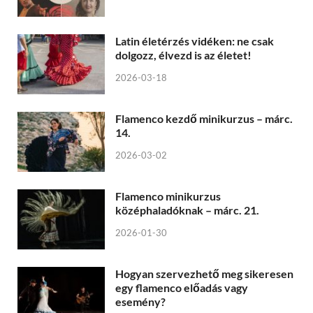
Latin életérzés vidéken: ne csak
dolgozz, élvezd is az életet!
2026-03-18
Flamenco kezdő minikurzus – márc.
14.
2026-03-02
Flamenco minikurzus
középhaladóknak – márc. 21.
2026-01-30
Hogyan szervezhető meg sikeresen
egy flamenco előadás vagy
esemény?