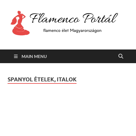
F
Min
flam
P
Span
MAIN MENU
SPANYOL ÉTELEK, ITALOK