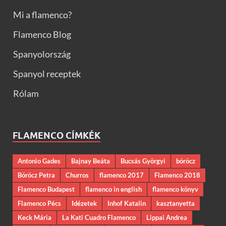
Mi a flamenco?
Flamenco Blog
Spanyolország
Spanyol receptek
Rólam
FLAMENCO CÍMKÉK
Antonio Gades
Bajnay Beáta
Bucsás Györgyi
böröcz
Böröcz Petra
Churros
flamenco 2017
Flamenco 2018
Flamenco Budapest
flamenco in english
flamenco könyv
Flamenco Pécs
Idézetek
Inhof Katalin
kasztanyetta
Keck Mária
La Kati Cuadro Flamenco
Lippai Andrea