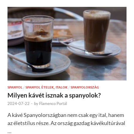
SPANYOL
/
SPANYOL ÉTELEK, ITALOK
/
SPANYOLORSZÁG
Milyen kávét isznak a spanyolok?
2024-07-22
-
by
Flamenco Portál
A kávé Spanyolországban nem csak egy ital, hanem
az életstílus része. Az ország gazdag kávékultúrával
…