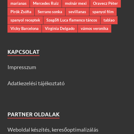
marianas
Mercedes Ruiz
molnár mexi
Oravecz Péter
Pirók Zsófia
Serrano sonka
sevillanas
spanyol film
spanyol receptek
Szegőfi Luca flamenco táncos
tablao
Vicky Barcelona
Virginia Delgado
vámos veronika
KAPCSOLAT
Impresszum
Adatkezelési tájékoztató
PARTNER OLDALAK
Weboldal készítés, keresőoptimalizálás