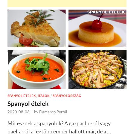
SPANYOL ÉTELEK, ITALOK
/
SPANYOLORSZÁG
Spanyol ételek
2020-08-06
-
by
Flamenco Portál
Mit esznek a spanyolok? A gazpacho-ról vagy
paella-ról a legtöbb ember hallott már, de a …