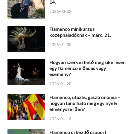
14.
2026-03-02
Flamenco minikurzus
középhaladóknak – márc. 21.
2026-01-30
Hogyan szervezhető meg sikeresen
egy flamenco előadás vagy
esemény?
2026-01-20
Flamenco, utazás, gasztronómia –
hogyan tanulható meg egy nyelv
élményszerűen?
2026-01-13
Flamenco új kezdő csoport