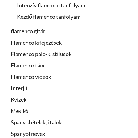
Intenzív flamenco tanfolyam
Kezdő flamenco tanfolyam
flamenco gitár
Flamenco kifejezések
Flamenco palo-k, stílusok
Flamenco tánc
Flamenco videok
Interjú
Kvízek
Mexikó
Spanyol ételek, italok
Spanyol nevek