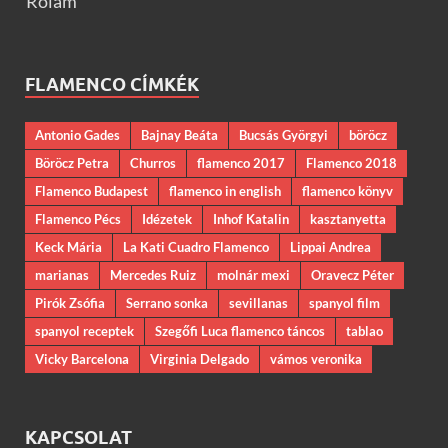
Rólam
FLAMENCO CÍMKÉK
Antonio Gades
Bajnay Beáta
Bucsás Györgyi
böröcz
Böröcz Petra
Churros
flamenco 2017
Flamenco 2018
Flamenco Budapest
flamenco in english
flamenco könyv
Flamenco Pécs
Idézetek
Inhof Katalin
kasztanyetta
Keck Mária
La Kati Cuadro Flamenco
Lippai Andrea
marianas
Mercedes Ruiz
molnár mexi
Oravecz Péter
Pirók Zsófia
Serrano sonka
sevillanas
spanyol film
spanyol receptek
Szegőfi Luca flamenco táncos
tablao
Vicky Barcelona
Virginia Delgado
vámos veronika
KAPCSOLAT