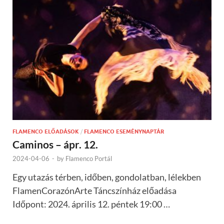
FLAMENCO ELŐADÁSOK
/
FLAMENCO ESEMÉNYNAPTÁR
Caminos – ápr. 12.
2024-04-06
-
by
Flamenco Portál
Egy utazás térben, időben, gondolatban, lélekben
FlamenCorazónArte Táncszínház előadása
Időpont: 2024. április 12. péntek 19:00 …