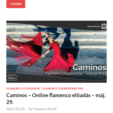
TOVÁBB
FLAMENCO ELŐADÁSOK
/
FLAMENCO ESEMÉNYNAPTÁR
Caminos – Online flamenco előadás – máj.
29.
2021-05-02
-
by
Flamenco Portál