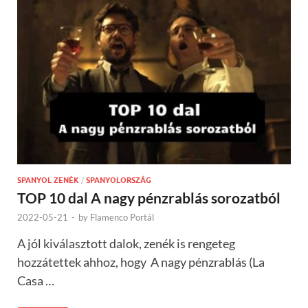
SPANYOL ZENÉK
/
SPANYOLORSZÁG
TOP 10 dal A nagy pénzrablás sorozatból
2022-05-21
-
by
Flamenco Portál
A jól kiválasztott dalok, zenék is rengeteg
hozzátettek ahhoz, hogy A nagy pénzrablás (La
Casa …