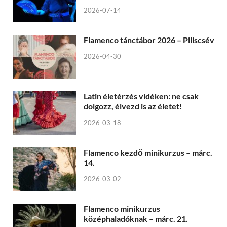
2026-07-14
Flamenco tánctábor 2026 – Piliscsév
2026-04-30
Latin életérzés vidéken: ne csak
dolgozz, élvezd is az életet!
2026-03-18
Flamenco kezdő minikurzus – márc.
14.
2026-03-02
Flamenco minikurzus
középhaladóknak – márc. 21.