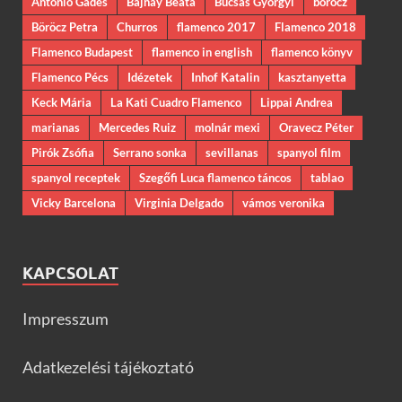
Antonio Gades
Bajnay Beáta
Bucsás Györgyi
böröcz
Böröcz Petra
Churros
flamenco 2017
Flamenco 2018
Flamenco Budapest
flamenco in english
flamenco könyv
Flamenco Pécs
Idézetek
Inhof Katalin
kasztanyetta
Keck Mária
La Kati Cuadro Flamenco
Lippai Andrea
marianas
Mercedes Ruiz
molnár mexi
Oravecz Péter
Pirók Zsófia
Serrano sonka
sevillanas
spanyol film
spanyol receptek
Szegőfi Luca flamenco táncos
tablao
Vicky Barcelona
Virginia Delgado
vámos veronika
KAPCSOLAT
Impresszum
Adatkezelési tájékoztató