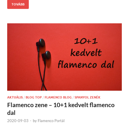
TOVÁBB
AKTUÁLIS
/
BLOG TOP
/
FLAMENCO BLOG
/
SPANYOL ZENÉK
Flamenco zene – 10+1 kedvelt flamenco
dal
2020-09-03
-
by
Flamenco Portál