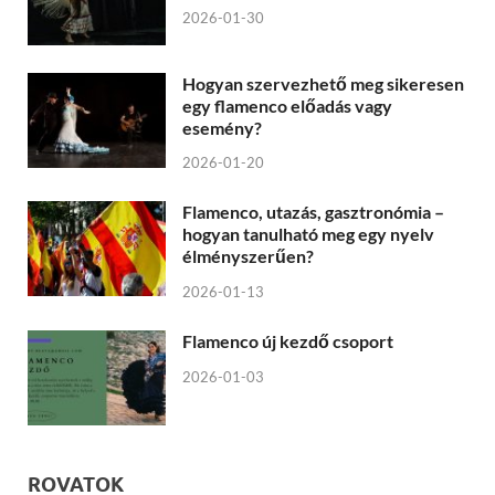
2026-01-30
Hogyan szervezhető meg sikeresen
egy flamenco előadás vagy
esemény?
2026-01-20
Flamenco, utazás, gasztronómia –
hogyan tanulható meg egy nyelv
élményszerűen?
2026-01-13
Flamenco új kezdő csoport
2026-01-03
ROVATOK