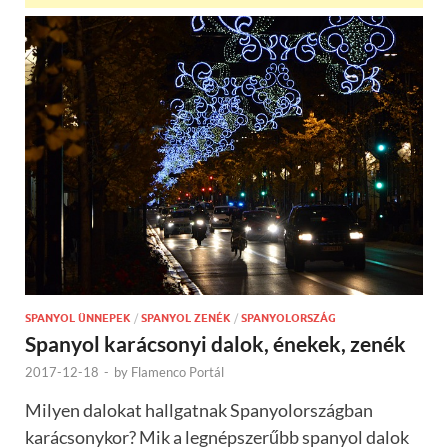
SPANYOL ÜNNEPEK
/
SPANYOL ZENÉK
/
SPANYOLORSZÁG
Spanyol karácsonyi dalok, énekek, zenék
2017-12-18
-
by
Flamenco Portál
Milyen dalokat hallgatnak Spanyolországban
karácsonykor? Mik a legnépszerűbb spanyol dalok