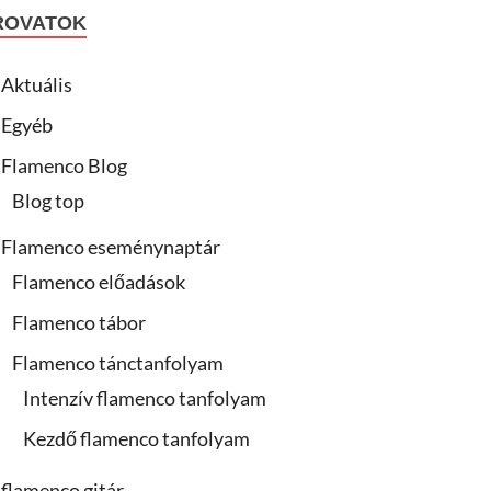
ROVATOK
Aktuális
Egyéb
Flamenco Blog
Blog top
Flamenco eseménynaptár
Flamenco előadások
Flamenco tábor
Flamenco tánctanfolyam
Intenzív flamenco tanfolyam
Kezdő flamenco tanfolyam
flamenco gitár