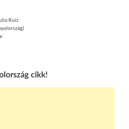
ulio Ruiz
nyolország)
e
lország cikk!