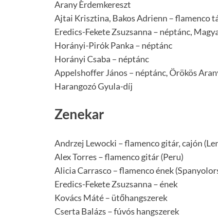
Arany Èrdemkereszt
Ajtai Krisztina, Bakos Adrienn – flamenco t
Eredics-Fekete Zsuzsanna – néptánc, Magy
Horányi-Pirók Panka – néptánc
Horányi Csaba – néptánc
Appelshoffer János – néptánc, Örökös Aran
Harangozó Gyula-díj
Zenekar
Andrzej Lewocki – flamenco gitár, cajón (Le
Alex Torres – flamenco gitár (Peru)
Alicia Carrasco – flamenco ének (Spanyolor
Eredics-Fekete Zsuzsanna – ének
Kovács Máté – ütőhangszerek
Cserta Balázs – fúvós hangszerek