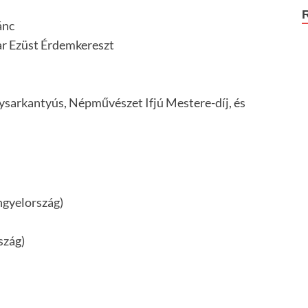
ánc
ar Ezüst Érdemkereszt
ysarkantyús, Népművészet Ifjú Mestere-díj, és
ngyelország)
szág)