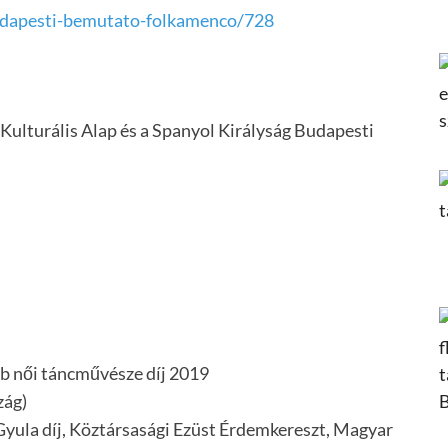
udapesti-bemutato-folkamenco/728
Kulturális Alap és a Spanyol Királyság Budapesti
bb női táncművésze díj 2019
zág)
Gyula díj, Köztársasági Ezüst Érdemkereszt, Magyar