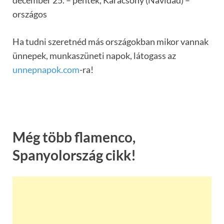
december 25. – péntek, Karácsony (Navidad) –
országos
Ha tudni szeretnéd más országokban mikor vannak
ünnepek, munkaszüneti napok, látogass az
unnepnapok.com
-ra!
Még több flamenco,
Spanyolország cikk!