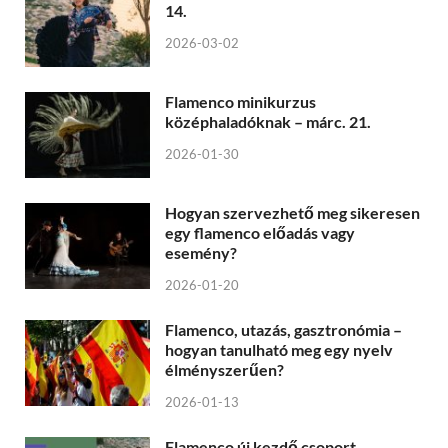
14.
2026-03-02
Flamenco minikurzus
középhaladóknak – márc. 21.
2026-01-30
Hogyan szervezhető meg sikeresen
egy flamenco előadás vagy
esemény?
2026-01-20
Flamenco, utazás, gasztronómia –
hogyan tanulható meg egy nyelv
élményszerűen?
2026-01-13
Flamenco új kezdő csoport