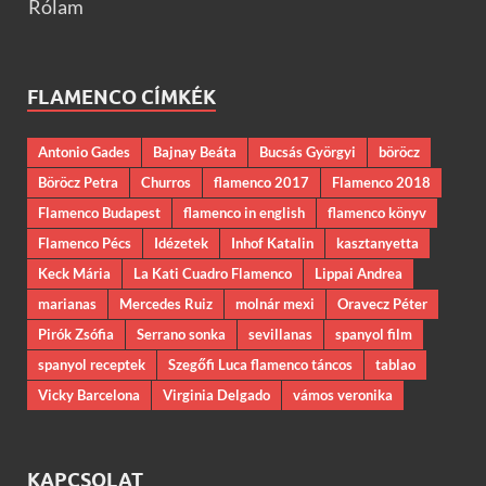
Rólam
FLAMENCO CÍMKÉK
Antonio Gades
Bajnay Beáta
Bucsás Györgyi
böröcz
Böröcz Petra
Churros
flamenco 2017
Flamenco 2018
Flamenco Budapest
flamenco in english
flamenco könyv
Flamenco Pécs
Idézetek
Inhof Katalin
kasztanyetta
Keck Mária
La Kati Cuadro Flamenco
Lippai Andrea
marianas
Mercedes Ruiz
molnár mexi
Oravecz Péter
Pirók Zsófia
Serrano sonka
sevillanas
spanyol film
spanyol receptek
Szegőfi Luca flamenco táncos
tablao
Vicky Barcelona
Virginia Delgado
vámos veronika
KAPCSOLAT