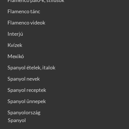
Flamenco palo-k, stílusok
Flamenco tánc
Flamenco videok
Interjú
Kvízek
Mexikó
Spanyol ételek, italok
Spanyol nevek
Spanyol receptek
Spanyol ünnepek
Spanyolország
Spanyol