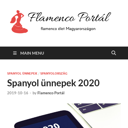
F
Min
flam
P
Span
MAIN MENU
SPANYOL ÜNNEPEK
/
SPANYOLORSZÁG
Spanyol ünnepek 2020
2019-10-16
-
by
Flamenco Portál