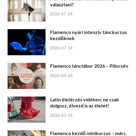
választani?
2026-07-24
Flamenco nyári intenzív tánckurzus
kezdőknek
2026-07-14
Flamenco tánctábor 2026 – Piliscsév
2026-04-30
Latin életérzés vidéken: ne csak
dolgozz, élvezd is az életet!
2026-03-18
Flamenco kezdő minikurzus – márc.