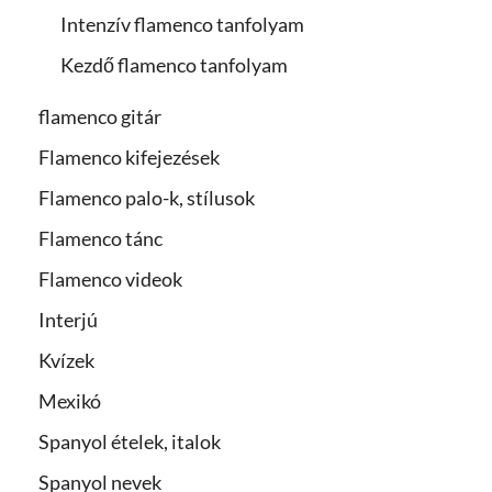
Intenzív flamenco tanfolyam
Kezdő flamenco tanfolyam
flamenco gitár
Flamenco kifejezések
Flamenco palo-k, stílusok
Flamenco tánc
Flamenco videok
Interjú
Kvízek
Mexikó
Spanyol ételek, italok
Spanyol nevek