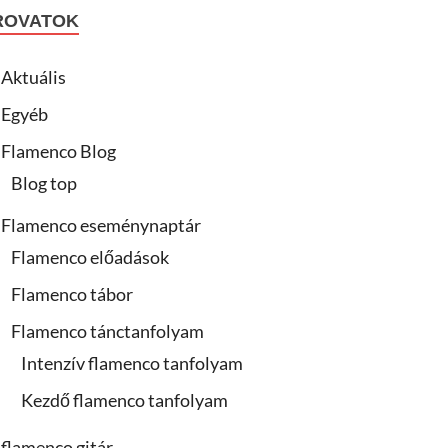
ROVATOK
Aktuális
Egyéb
Flamenco Blog
Blog top
Flamenco eseménynaptár
Flamenco előadások
Flamenco tábor
Flamenco tánctanfolyam
Intenzív flamenco tanfolyam
Kezdő flamenco tanfolyam
flamenco gitár