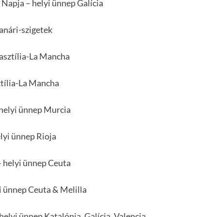
 Napja – helyi ünnep Galícia
anári-szigetek
Kasztília-La Mancha
ztília-La Mancha
 helyi ünnep Murcia
elyi ünnep Rioja
– helyi ünnep Ceuta
yi ünnep Ceuta & Melilla
 helyi ünnep Katalónia, Galícia, Valencia