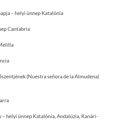
napja – helyi ünnep Katalónia
nep Cantabria
Melilla
encia
szentjének (Nuestra señora de la Almudena)
arra
 – helyi ünnep Katalónia, Andalúzia, Kanári-