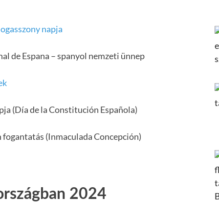
ogasszony napja
onal de Espana – spanyol nemzeti ünnep
ek
ja (Día de la Constitución Española)
n fogantatás (Inmaculada Concepción)
országban 2024