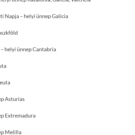
ti Napja – helyi ünnep Galícia
aszkföld
a – helyi ünnep Cantabria
uta
Ceuta
ep Asturias
nep Extremadura
ep Melilla