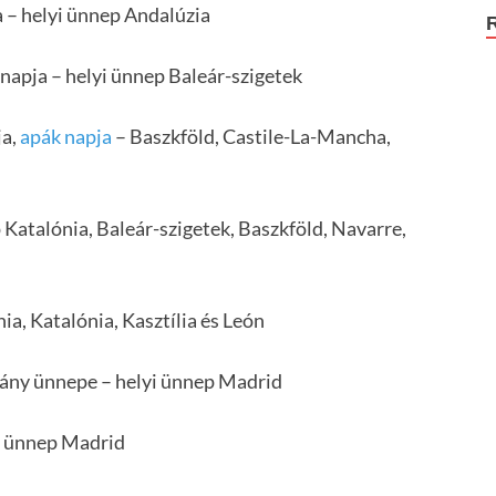
a – helyi ünnep Andalúzia
 napja – helyi ünnep Baleár-szigetek
ja,
apák napja
– Baszkföld, Castile-La-Mancha,
p Katalónia, Baleár-szigetek, Baszkföld, Navarre,
nia, Katalónia, Kasztília és León
mány ünnepe – helyi ünnep Madrid
yi ünnep Madrid