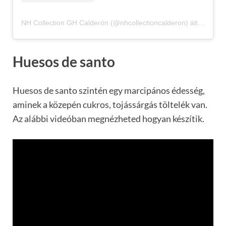
NH Collection GH Calderón (@nhcollectioncalderon) által megosztott bejegyzés
Huesos de santo
Huesos de santo szintén egy marcipános édesség,
aminek a közepén cukros, tojássárgás töltelék van.
Az alábbi videóban megnézheted hogyan készítik.