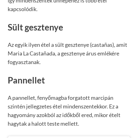
így mindenszentek ünnepéhez is több étel
kapcsolódik.
Sült gesztenye
Az egyik ilyen étel a sült gesztenye (castañas), amit
Maria La Castañada, a gesztenye árus emlékére
fogyasztanak.
Pannellet
A pannellet, fenyőmagba forgatott marcipán
szintén jellegzetes étel mindenszentekkor. Ez a
hagyomány azokból az időkből ered, mikor ételt
hagytak a halott teste mellett.