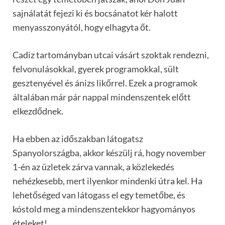
sajnálatát fejezi ki és bocsánatot kér halott
menyasszonyától, hogy elhagyta őt.
Cadiz tartományban utcai vásárt szoktak rendezni,
felvonulásokkal, gyerek programokkal, sült
gesztenyével és ánizs likőrrel. Ezek a programok
általában már pár nappal mindenszentek előtt
elkezdődnek.
Ha ebben az időszakban látogatsz
Spanyolországba, akkor készülj rá, hogy november
1-én az üzletek zárva vannak, a közlekedés
nehézkesebb, mert ilyenkor mindenki útra kel. Ha
lehetőséged van látogass el egy temetőbe, és
kóstold meg a mindenszentekkor hagyományos
ételeket!