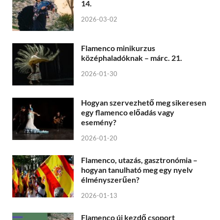
14.
2026-03-02
Flamenco minikurzus
középhaladóknak – márc. 21.
2026-01-30
Hogyan szervezhető meg sikeresen
egy flamenco előadás vagy
esemény?
2026-01-20
Flamenco, utazás, gasztronómia –
hogyan tanulható meg egy nyelv
élményszerűen?
2026-01-13
Flamenco új kezdő csoport