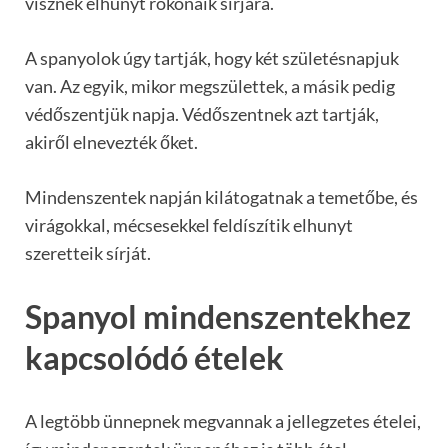
visznek elhunyt rokonaik sírjára.
A spanyolok úgy tartják, hogy két születésnapjuk
van. Az egyik, mikor megszülettek, a másik pedig
védőszentjük napja. Védőszentnek azt tartják,
akiről elnevezték őket.
Mindenszentek napján kilátogatnak a temetőbe, és
virágokkal, mécsesekkel feldíszítik elhunyt
szeretteik sírját.
Spanyol mindenszentekhez
kapcsolódó ételek
A legtöbb ünnepnek megvannak a jellegzetes ételei,