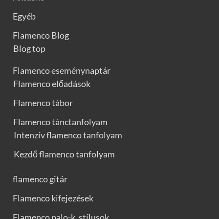
Egyéb
Flamenco Blog
Blog top
Flamenco eseménynaptár
Flamenco előadások
Flamenco tábor
Flamenco tánctanfolyam
Intenzív flamenco tanfolyam
Kezdő flamenco tanfolyam
flamenco gitár
Flamenco kifejezések
Flamenco palo-k, stílusok