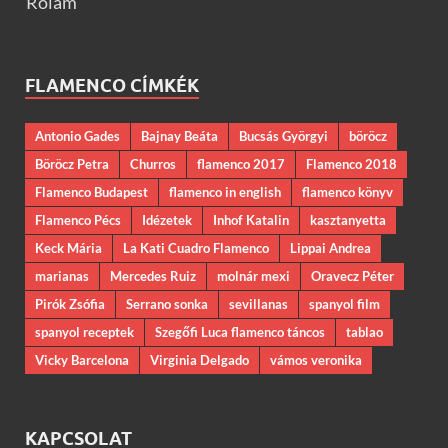
Rólam
FLAMENCO CÍMKÉK
Antonio Gades
Bajnay Beáta
Bucsás Györgyi
böröcz
Böröcz Petra
Churros
flamenco 2017
Flamenco 2018
Flamenco Budapest
flamenco in english
flamenco könyv
Flamenco Pécs
Idézetek
Inhof Katalin
kasztanyetta
Keck Mária
La Kati Cuadro Flamenco
Lippai Andrea
marianas
Mercedes Ruiz
molnár mexi
Oravecz Péter
Pirók Zsófia
Serrano sonka
sevillanas
spanyol film
spanyol receptek
Szegőfi Luca flamenco táncos
tablao
Vicky Barcelona
Virginia Delgado
vámos veronika
KAPCSOLAT