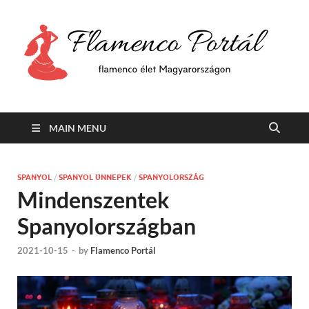
F
Min
flam
P
Span
MAIN MENU
SPANYOL
/
SPANYOL ÜNNEPEK
/
SPANYOLORSZÁG
Mindenszentek
Spanyolországban
2021-10-15
-
by
Flamenco Portál