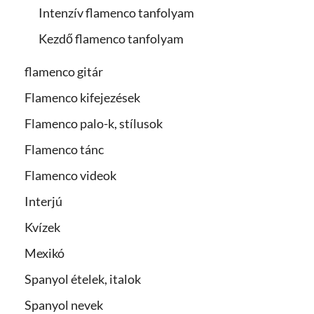
Intenzív flamenco tanfolyam
Kezdő flamenco tanfolyam
flamenco gitár
Flamenco kifejezések
Flamenco palo-k, stílusok
Flamenco tánc
Flamenco videok
Interjú
Kvízek
Mexikó
Spanyol ételek, italok
Spanyol nevek