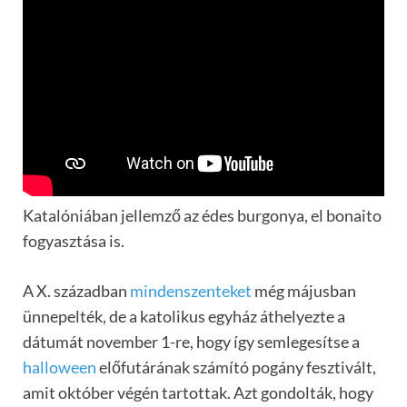
Katalóniában jellemző az édes burgonya, el bonaito
fogyasztása is.
A X. században
mindenszenteket
még májusban
ünnepelték, de a katolikus egyház áthelyezte a
dátumát november 1-re, hogy így semlegesítse a
halloween
előfutárának számító pogány fesztivált,
amit október végén tartottak. Azt gondolták, hogy