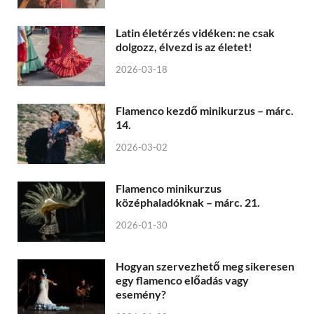
Latin életérzés vidéken: ne csak
dolgozz, élvezd is az életet!
2026-03-18
Flamenco kezdő minikurzus – márc.
14.
2026-03-02
Flamenco minikurzus
középhaladóknak – márc. 21.
2026-01-30
Hogyan szervezhető meg sikeresen
egy flamenco előadás vagy
esemény?