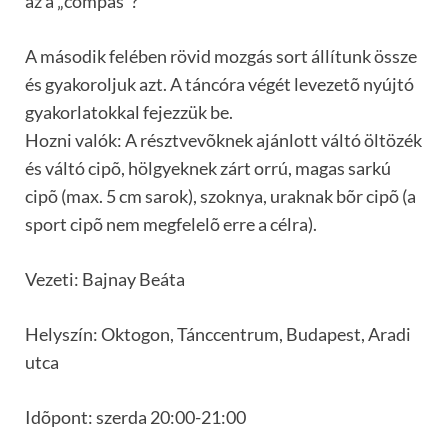
az a „compás”?
A második felében rövid mozgás sort állítunk össze
és gyakoroljuk azt. A táncóra végét levezetõ nyújtó
gyakorlatokkal fejezzük be.
Hozni valók: A résztvevõknek ajánlott váltó öltözék
és váltó cipõ, hölgyeknek zárt orrú, magas sarkú
cipõ (max. 5 cm sarok), szoknya, uraknak bõr cipõ (a
sport cipõ nem megfelelõ erre a célra).
Vezeti: Bajnay Beáta
Helyszín: Oktogon, Tánccentrum, Budapest, Aradi
utca
Idõpont: szerda 20:00-21:00