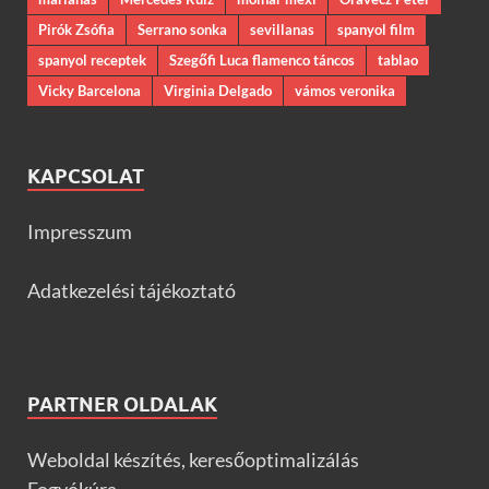
Pirók Zsófia
Serrano sonka
sevillanas
spanyol film
spanyol receptek
Szegőfi Luca flamenco táncos
tablao
Vicky Barcelona
Virginia Delgado
vámos veronika
KAPCSOLAT
Impresszum
Adatkezelési tájékoztató
PARTNER OLDALAK
Weboldal készítés, keresőoptimalizálás