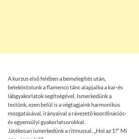
A kurzus elsõ felében a bemelegítés után,
belekóstolunk a flamenco tánc alapjaiba a kar-és
lábgyakorlatok segítségével. Ismerkedünk a
testünk, ezen belül is a végtagjaink harmonikus
mozgatásával, irányaival a rávezetõ koordinációs-
és egyensúlyi gyakorlatsorokkal.
Játékosan ismerkedünk a ritmussal. „Hol az 1?” Mi