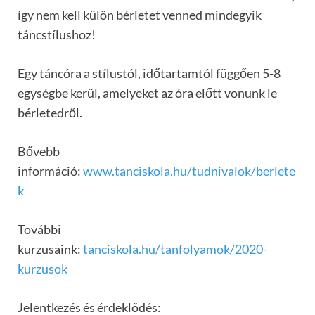
így nem kell külön bérletet venned mindegyik
táncstílushoz!
Egy táncóra a stílustól, időtartamtól függően 5-8
egységbe kerül, amelyeket az óra előtt vonunk le
bérletedről.
Bővebb
információ:
www.tanciskola.hu/tudnivalok/berlete
k
További
kurzusaink:
tanciskola.hu/tanfolyamok/2020-
kurzusok
Jelentkezés és érdeklõdés: