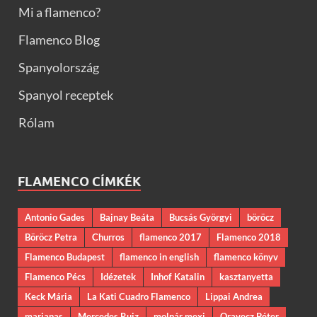
Mi a flamenco?
Flamenco Blog
Spanyolország
Spanyol receptek
Rólam
FLAMENCO CÍMKÉK
Antonio Gades
Bajnay Beáta
Bucsás Györgyi
böröcz
Böröcz Petra
Churros
flamenco 2017
Flamenco 2018
Flamenco Budapest
flamenco in english
flamenco könyv
Flamenco Pécs
Idézetek
Inhof Katalin
kasztanyetta
Keck Mária
La Kati Cuadro Flamenco
Lippai Andrea
marianas
Mercedes Ruiz
molnár mexi
Oravecz Péter