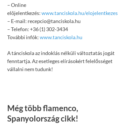
– Online
elõjelentkezés:
www.tanciskola.hu/elojelentkezes
– E-mail: recepcio@tanciskola.hu
– Telefon: +36 (1) 302-3434
További infók:
www.tanciskola.hu
A tánciskola az indoklás nélküli változtatás jogát
fenntartja. Az esetleges elírásokért felelősséget
vállalni nem tudunk!
Még több flamenco,
Spanyolország cikk!