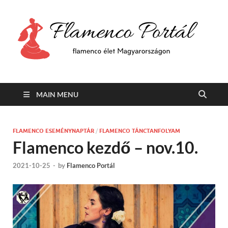
F
Min
flam
P
Span
MAIN MENU
FLAMENCO ESEMÉNYNAPTÁR
/
FLAMENCO TÁNCTANFOLYAM
Flamenco kezdő – nov.10.
2021-10-25
-
by
Flamenco Portál