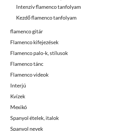
Intenzív flamenco tanfolyam
Kezdő flamenco tanfolyam
flamenco gitár
Flamenco kifejezések
Flamenco palo-k, stílusok
Flamenco tánc
Flamenco videok
Interjú
Kvízek
Mexikó
Spanyol ételek, italok
Spanyol nevek