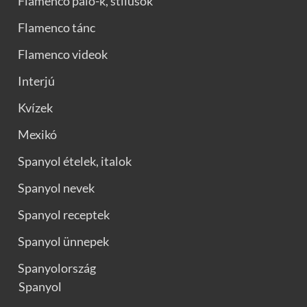
Flamenco palo-k, stílusok
Flamenco tánc
Flamenco videok
Interjú
Kvízek
Mexikó
Spanyol ételek, italok
Spanyol nevek
Spanyol receptek
Spanyol ünnepek
Spanyolország
Spanyol