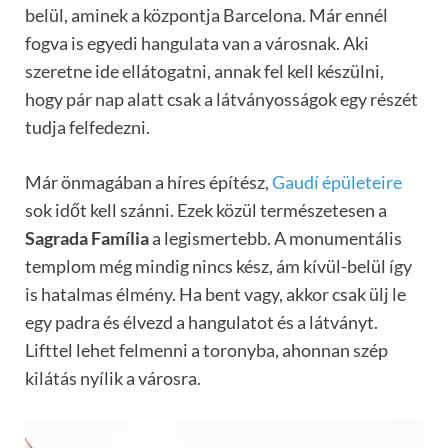
belül, aminek a központja Barcelona. Már ennél
fogva is egyedi hangulata van a városnak. Aki
szeretne ide ellátogatni, annak fel kell készülni,
hogy pár nap alatt csak a látványosságok egy részét
tudja felfedezni.
Már önmagában a híres építész,
Gaudí épületeire
sok időt kell szánni. Ezek közül természetesen a
Sagrada Família
a legismertebb. A monumentális
templom még mindig nincs kész, ám kívül-belül így
is hatalmas élmény. Ha bent vagy, akkor csak ülj le
egy padra és élvezd a hangulatot és a látványt.
Lifttel lehet felmenni a toronyba, ahonnan szép
kilátás nyílik a városra.