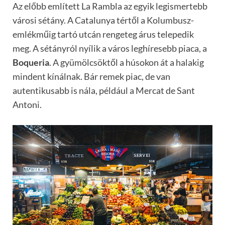
Az előbb említett La Rambla az egyik legismertebb
városi sétány. A Catalunya tértől a Kolumbusz-
emlékműig tartó utcán rengeteg árus telepedik
meg. A sétányról nyílik a város leghíresebb piaca, a
Boqueria
. A gyümölcsöktől a húsokon át a halakig
mindent kínálnak. Bár remek piac, de van
autentikusabb is nála, például a Mercat de Sant
Antoni.