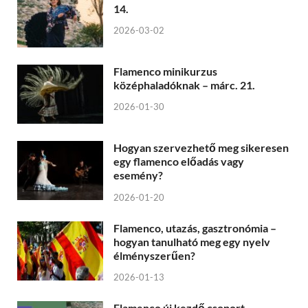
14.
2026-03-02
Flamenco minikurzus
középhaladóknak – márc. 21.
2026-01-30
Hogyan szervezhető meg sikeresen
egy flamenco előadás vagy
esemény?
2026-01-20
Flamenco, utazás, gasztronómia –
hogyan tanulható meg egy nyelv
élményszerűen?
2026-01-13
Flamenco új kezdő csoport