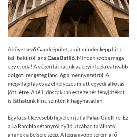
A következő Gaudí épület, amit mindenképp látni
kell belülről, az a
Casa Batlló
. Minden szoba maga
egy csoda! A végén láthatjuk az egyik legkreatívabb
dolgot: rengeteg lánc lóg a mennyezetről. A
megvilágítás és az elhelyezés miatt egyedi alkotás
jött létre. A téli időszakban este zenés fényjátékot
is láthatunk kint, szintén kihagyhatatlan.
Egy kicsit kevesebb figyelem jut a
Palau Güell
-re. Ez
a La Rambla sétányról nyíló utcában található,
aminek a belseje szép. A legnagyobb terem a fő