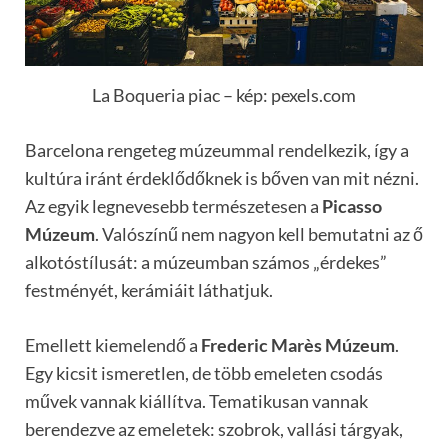
La Boqueria piac – kép: pexels.com
Barcelona rengeteg múzeummal rendelkezik, így a
kultúra iránt érdeklődőknek is bőven van mit nézni.
Az egyik legnevesebb természetesen a
Picasso
Múzeum
. Valószínű nem nagyon kell bemutatni az ő
alkotóstílusát: a múzeumban számos „érdekes”
festményét, kerámiáit láthatjuk.
Emellett kiemelendő a
Frederic Marès Múzeum
.
Egy kicsit ismeretlen, de több emeleten csodás
művek vannak kiállítva. Tematikusan vannak
berendezve az emeletek: szobrok, vallási tárgyak,