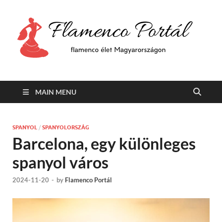
F
Min
flam
P
Span
MAIN MENU
SPANYOL
/
SPANYOLORSZÁG
Barcelona, egy különleges
spanyol város
2024-11-20
-
by
Flamenco Portál