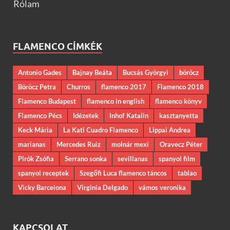
Rólam
FLAMENCO CÍMKÉK
Antonio Gades
Bajnay Beáta
Bucsás Györgyi
böröcz
Böröcz Petra
Churros
flamenco 2017
Flamenco 2018
Flamenco Budapest
flamenco in english
flamenco könyv
Flamenco Pécs
Idézetek
Inhof Katalin
kasztanyetta
Keck Mária
La Kati Cuadro Flamenco
Lippai Andrea
marianas
Mercedes Ruiz
molnár mexi
Oravecz Péter
Pirók Zsófia
Serrano sonka
sevillanas
spanyol film
spanyol receptek
Szegőfi Luca flamenco táncos
tablao
Vicky Barcelona
Virginia Delgado
vámos veronika
KAPCSOLAT