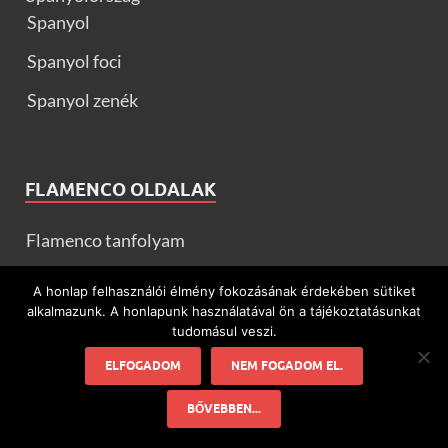
Spanyol
Spanyol foci
Spanyol zenék
FLAMENCO OLDALAK
Flamenco tanfolyam
Táncosok
A honlap felhasználói élmény fokozásának érdekében sütiket
Együttesek
alkalmazunk. A honlapunk használatával ön a tájékoztatásunkat
tudomásul veszi.
Mi a flamenco?
ELFOGADOM
NEM FOGADOM EL.
Flamenco Blog
BŐVEBBEN...
Spanyolország