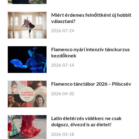
Miért érdemes felnőttként új hobbit
választani?
2026-07-24
Flamenco nyári intenzív tánckurzus
kezdőknek
2026-07-14
Flamenco tánctábor 2026 – Piliscsév
2026-04-30
Latin életérzés vidéken: ne csak
dolgozz, élvezd is az életet!
2026-03-18