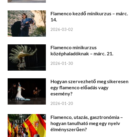
Flamenco kezdő minikurzus – márc.
14.
2026-03-02
Flamenco minikurzus
középhaladóknak – márc. 21.
2026-01-30
Hogyan szervezhető meg sikeresen
egy flamenco előadás vagy
esemény?
2026-01-20
Flamenco, utazás, gasztronómia –
hogyan tanulható meg egy nyelv
élményszerűen?