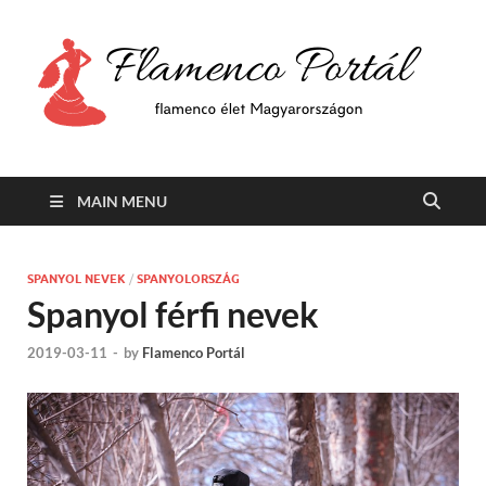
F
Min
flam
P
Span
MAIN MENU
SPANYOL NEVEK
/
SPANYOLORSZÁG
Spanyol férfi nevek
2019-03-11
-
by
Flamenco Portál