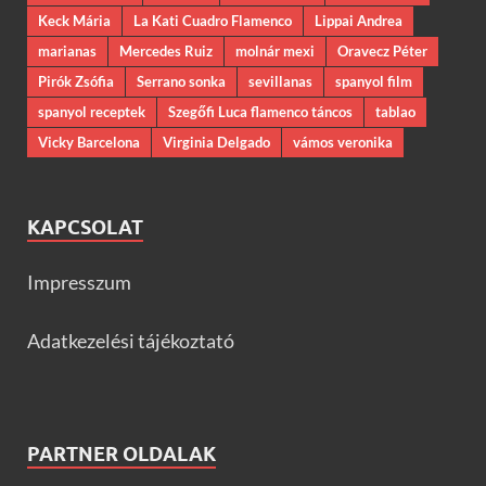
Keck Mária
La Kati Cuadro Flamenco
Lippai Andrea
marianas
Mercedes Ruiz
molnár mexi
Oravecz Péter
Pirók Zsófia
Serrano sonka
sevillanas
spanyol film
spanyol receptek
Szegőfi Luca flamenco táncos
tablao
Vicky Barcelona
Virginia Delgado
vámos veronika
KAPCSOLAT
Impresszum
Adatkezelési tájékoztató
PARTNER OLDALAK