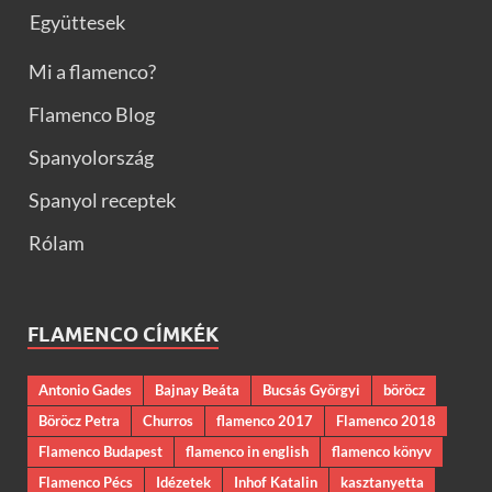
Együttesek
Mi a flamenco?
Flamenco Blog
Spanyolország
Spanyol receptek
Rólam
FLAMENCO CÍMKÉK
Antonio Gades
Bajnay Beáta
Bucsás Györgyi
böröcz
Böröcz Petra
Churros
flamenco 2017
Flamenco 2018
Flamenco Budapest
flamenco in english
flamenco könyv
Flamenco Pécs
Idézetek
Inhof Katalin
kasztanyetta