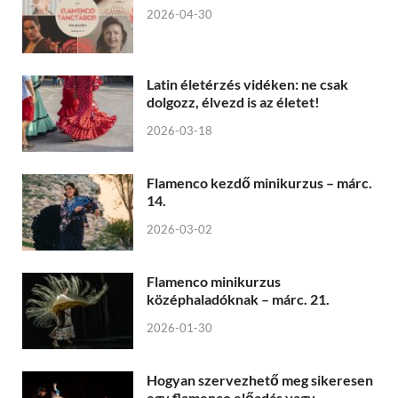
2026-04-30
Latin életérzés vidéken: ne csak
dolgozz, élvezd is az életet!
2026-03-18
Flamenco kezdő minikurzus – márc.
14.
2026-03-02
Flamenco minikurzus
középhaladóknak – márc. 21.
2026-01-30
Hogyan szervezhető meg sikeresen
egy flamenco előadás vagy