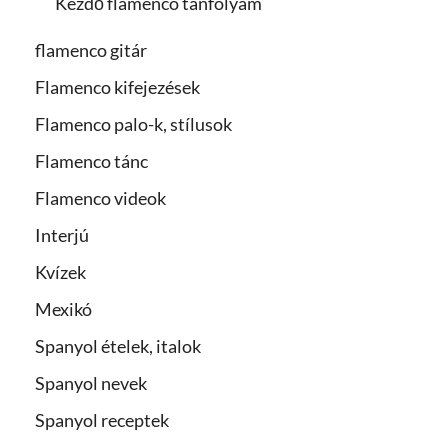
Kezdő flamenco tanfolyam
flamenco gitár
Flamenco kifejezések
Flamenco palo-k, stílusok
Flamenco tánc
Flamenco videok
Interjú
Kvízek
Mexikó
Spanyol ételek, italok
Spanyol nevek
Spanyol receptek