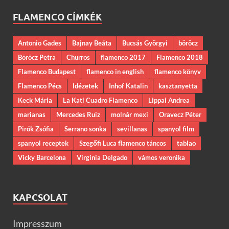
FLAMENCO CÍMKÉK
Antonio Gades
Bajnay Beáta
Bucsás Györgyi
böröcz
Böröcz Petra
Churros
flamenco 2017
Flamenco 2018
Flamenco Budapest
flamenco in english
flamenco könyv
Flamenco Pécs
Idézetek
Inhof Katalin
kasztanyetta
Keck Mária
La Kati Cuadro Flamenco
Lippai Andrea
marianas
Mercedes Ruiz
molnár mexi
Oravecz Péter
Pirók Zsófia
Serrano sonka
sevillanas
spanyol film
spanyol receptek
Szegőfi Luca flamenco táncos
tablao
Vicky Barcelona
Virginia Delgado
vámos veronika
KAPCSOLAT
Impresszum