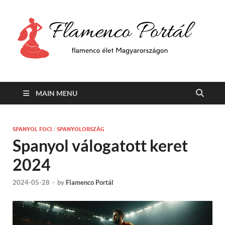
F
Min
flam
P
Span
MAIN MENU
SPANYOL FOCI
/
SPANYOLORSZÁG
Spanyol válogatott keret
2024
2024-05-28
-
by
Flamenco Portál