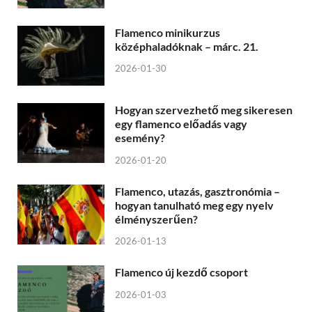
Flamenco minikurzus
középhaladóknak – márc. 21.
2026-01-30
Hogyan szervezhető meg sikeresen
egy flamenco előadás vagy
esemény?
2026-01-20
Flamenco, utazás, gasztronómia –
hogyan tanulható meg egy nyelv
élményszerűen?
2026-01-13
Flamenco új kezdő csoport
2026-01-03