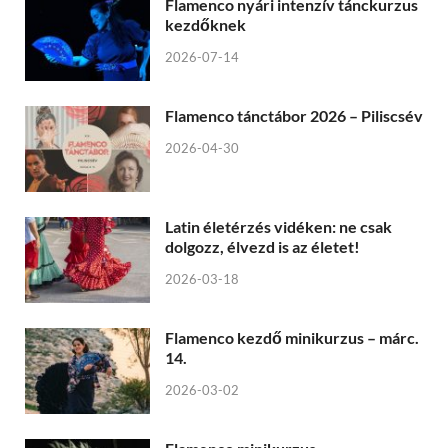
Flamenco nyári intenzív tánckurzus
kezdőknek
2026-07-14
Flamenco tánctábor 2026 – Piliscsév
2026-04-30
Latin életérzés vidéken: ne csak
dolgozz, élvezd is az életet!
2026-03-18
Flamenco kezdő minikurzus – márc.
14.
2026-03-02