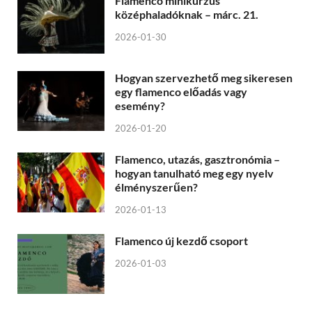
Flamenco minikurzus
középhaladóknak – márc. 21.
2026-01-30
Hogyan szervezhető meg sikeresen
egy flamenco előadás vagy
esemény?
2026-01-20
Flamenco, utazás, gasztronómia –
hogyan tanulható meg egy nyelv
élményszerűen?
2026-01-13
Flamenco új kezdő csoport
2026-01-03