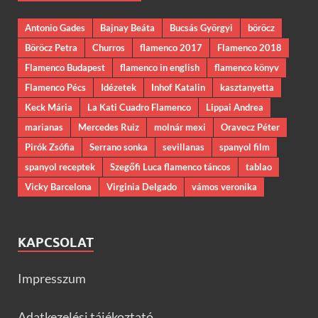
Antonio Gades
Bajnay Beáta
Bucsás Györgyi
böröcz
Böröcz Petra
Churros
flamenco 2017
Flamenco 2018
Flamenco Budapest
flamenco in english
flamenco könyv
Flamenco Pécs
Idézetek
Inhof Katalin
kasztanyetta
Keck Mária
La Kati Cuadro Flamenco
Lippai Andrea
marianas
Mercedes Ruiz
molnár mexi
Oravecz Péter
Pirók Zsófia
Serrano sonka
sevillanas
spanyol film
spanyol receptek
Szegőfi Luca flamenco táncos
tablao
Vicky Barcelona
Virginia Delgado
vámos veronika
KAPCSOLAT
Impresszum
Adatkezelési tájékoztató