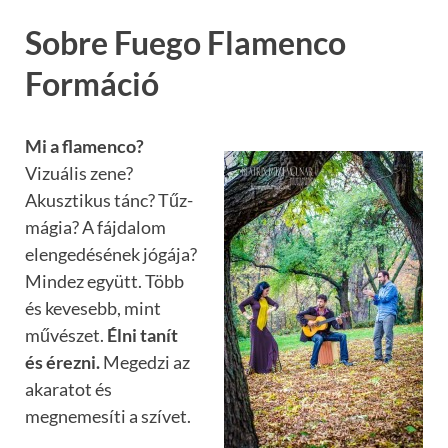
Sobre Fuego Flamenco
Formáció
Mi a flamenco?
Vizuális zene?
Akusztikus tánc? Tűz-
mágia? A fájdalom
elengedésének jógája?
Mindez együtt. Több
és kevesebb,
mint
művészet.
Élni tanít
és érezni.
Megedzi az
akaratot és
megnemesíti a szívet.