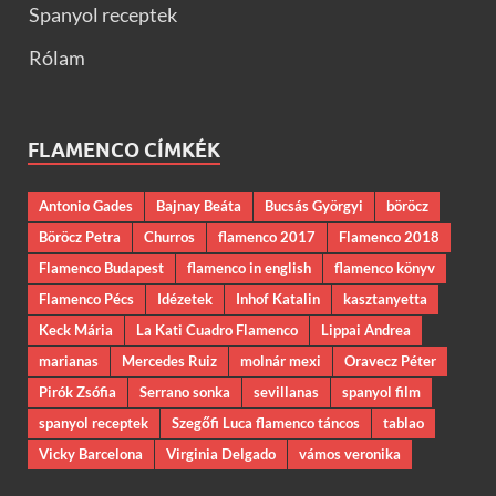
Spanyol receptek
Rólam
FLAMENCO CÍMKÉK
Antonio Gades
Bajnay Beáta
Bucsás Györgyi
böröcz
Böröcz Petra
Churros
flamenco 2017
Flamenco 2018
Flamenco Budapest
flamenco in english
flamenco könyv
Flamenco Pécs
Idézetek
Inhof Katalin
kasztanyetta
Keck Mária
La Kati Cuadro Flamenco
Lippai Andrea
marianas
Mercedes Ruiz
molnár mexi
Oravecz Péter
Pirók Zsófia
Serrano sonka
sevillanas
spanyol film
spanyol receptek
Szegőfi Luca flamenco táncos
tablao
Vicky Barcelona
Virginia Delgado
vámos veronika