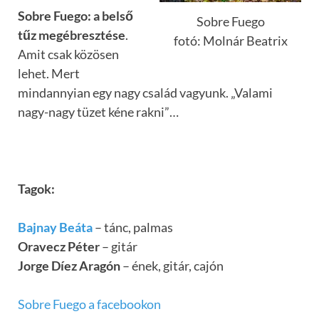
Sobre Fuego: a belső
Sobre Fuego
tűz megébresztése
.
fotó: Molnár Beatrix
Amit csak közösen
lehet. Mert
mindannyian egy nagy család vagyunk. „Valami
nagy-nagy tüzet kéne rakni”…
Tagok:
Bajnay Beáta
– tánc, palmas
Oravecz Péter
– gitár
Jorge Díez Aragón
– ének, gitár, cajón
Sobre Fuego a facebookon