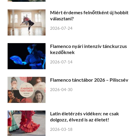
Miért érdemes felnőttként új hobbit
választani?
2026-07-24
Flamenco nyári intenzív tánckurzus
kezdőknek
2026-07-14
Flamenco tánctábor 2026 – Piliscsév
2026-04-30
Latin életérzés vidéken: ne csak
dolgozz, élvezd is az életet!
2026-03-18