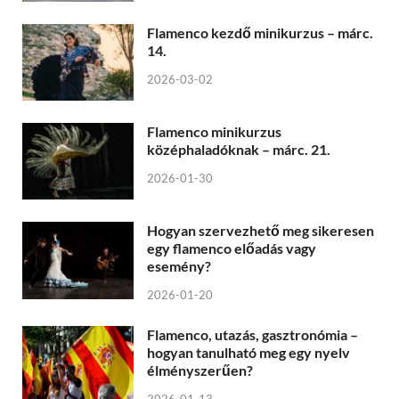
Flamenco kezdő minikurzus – márc.
14.
2026-03-02
Flamenco minikurzus
középhaladóknak – márc. 21.
2026-01-30
Hogyan szervezhető meg sikeresen
egy flamenco előadás vagy
esemény?
2026-01-20
Flamenco, utazás, gasztronómia –
hogyan tanulható meg egy nyelv
élményszerűen?