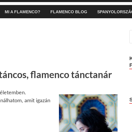
MI A FLAMENCO?
FLAMENCO BLOG
SPANYOLORSZÁ
táncos, flamenco tánctanár
 életemben.
nálhatom, amit igazán