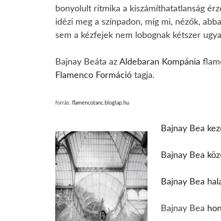
bonyolult ritmika a kiszámíthatatlanság érz
idézi meg a színpadon, míg mi, nézők, ab
sem a kézfejek nem lobognak kétszer ugyan
Bajnay Beáta az
Aldebaran Kompánia
flame
Flamenco Formáció
tagja.
forrás:
flamencotanc.bloglap.hu
Bajnay Bea kez
Bajnay Bea köz
Bajnay Bea hal
Bajnay Bea
hon