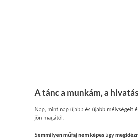
A tánc a munkám, a hivatá
Nap, mint nap újabb és újabb mélységeit él
jön magától.
Semmilyen műfaj nem képes úgy megidézni a