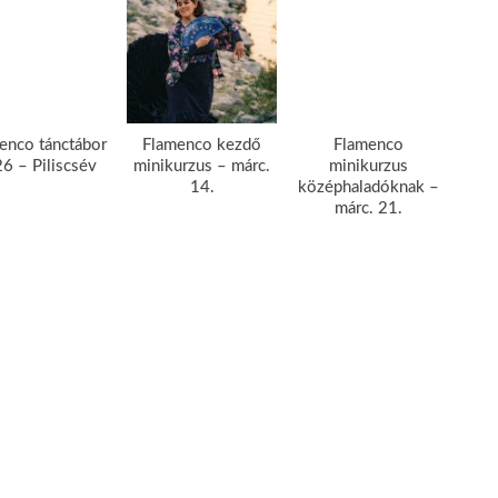
enco tánctábor
Flamenco kezdő
Flamenco
Fla
6 – Piliscsév
minikurzus – márc.
minikurzus
14.
középhaladóknak –
márc. 21.