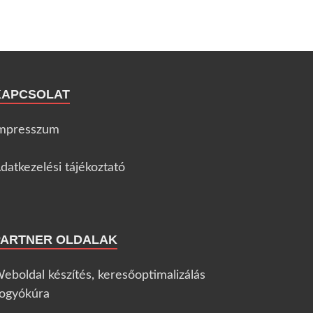
KAPCSOLAT
mpresszum
datkezelési tájékoztató
PARTNER OLDALAK
eboldal készítés, keresőoptimalizálás
ogyókúra