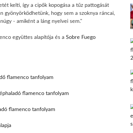
etét kelti, így a cipők kopogása a tűz pattogását
ban gyönyörködhetünk, hogy sem a szoknya ráncai,
úgy - amiként a láng nyelvei sem."
nco együttes alapítója és a
Sobre Fuego
dő flamenco tanfolyam
éphaladó flamenco tanfolyam
adó flamenco tanfolyam
lapja