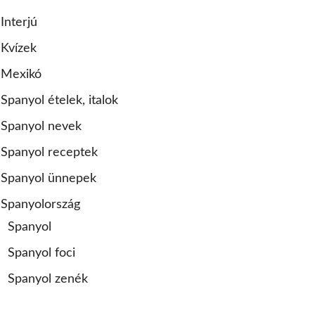
Interjú
Kvízek
Mexikó
menco új kezdő
SZASZ Flamenco
Flamenco
Fla
Spanyol ételek, italok
csoport
Est
minikurzus
202
kezdőknek – nov.
Beá
Spanyol nevek
23. – Páty
Spanyol receptek
Spanyol ünnepek
Spanyolország
Spanyol
Spanyol foci
Spanyol zenék