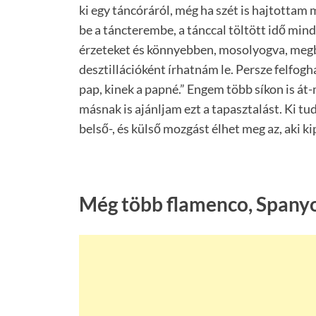
ki egy táncóráról, még ha szét is hajtotta
be a táncterembe, a tánccal töltött idő min
érzeteket és könnyebben, mosolyogva, megbé
desztillációként írhatnám le. Persze felfog
pap, kinek a papné.” Engem több síkon is á
másnak is ajánljam ezt a tapasztalást. Ki tu
belső-, és külső mozgást élhet meg az, aki ki
Még több flamenco, Spanyo