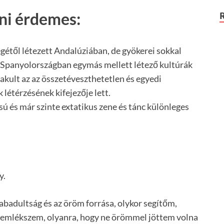
ni érdemes:
gétől létezett Andalúziában, de gyökerei sokkal
-Spanyolországban egymás mellett létező kultúrák
akult az az összetéveszthetetlen és egyedi
létérzésének kifejezője lett.
ú és már szinte extatikus zene és tánc különleges
y.
zabadultság és az öröm forrása, olykor segítőm,
m emlékszem, olyanra, hogy ne örömmel jöttem volna