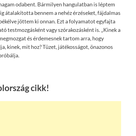
m magam odabent. Bármilyen hangulatban is léptem
dig átalakította bennem a nehéz érzéseket, fájdalmas
kélve jöttem ki onnan. Ezt a folyamatot egyfajta
ható testmozgásként vagy szórakozásként is. „Kinek a
t-megmozgat és érdemesnek tartom arra, hogy
dja, kinek, mit hoz? Tüzet, játékosságot, önazonos
próbálja.
lország cikk!