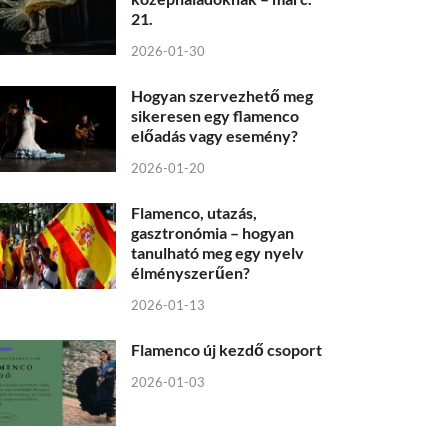
21.
2026-01-30
Hogyan szervezhető meg
sikeresen egy flamenco
előadás vagy esemény?
2026-01-20
Flamenco, utazás,
gasztronómia – hogyan
tanulható meg egy nyelv
élményszerűen?
2026-01-13
Flamenco új kezdő csoport
2026-01-03