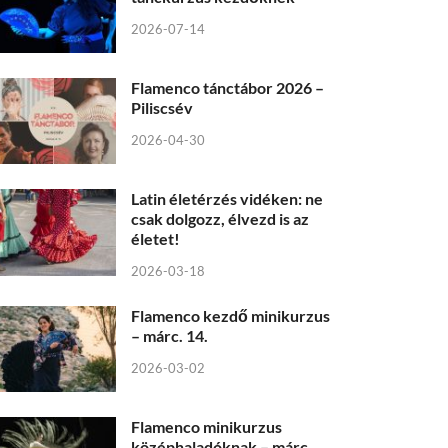
2026-07-14
Flamenco tánctábor 2026 –
Piliscsév
2026-04-30
Latin életérzés vidéken: ne
csak dolgozz, élvezd is az
életet!
2026-03-18
Flamenco kezdő minikurzus
– márc. 14.
2026-03-02
Flamenco minikurzus
középhaladóknak – márc.