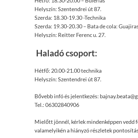
Hétfő: 18.30-20.00 – Bulerias
Helyszín: Szentendrei út 87.
Szerda: 18.30-19.30 -Technika
Szerda: 19.30-20.30 – Bata de cola: Guajira
Helyszín: Reitter Ferenc u. 27.
Haladó csoport:
Hétfő: 20.00-21.00 technika
Helyszín: Szentendrei út 87.
Bővebb infó és jelentkezés: bajnay.beata@
Tel.: 06302840906
Mielőtt jönnél, kérlek mindenképpen vedd fe
valamelyikén a hiányzó részletek pontosítá