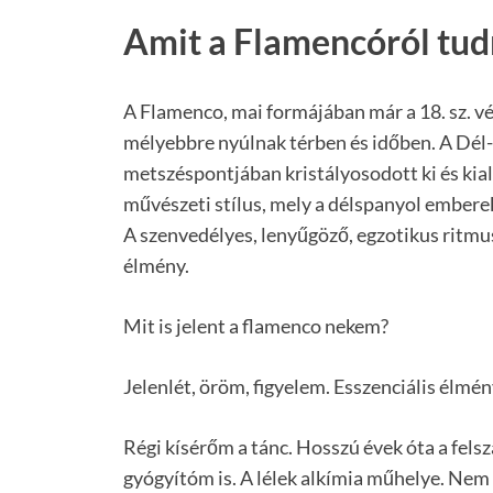
Amit a Flamencóról tud
A Flamenco, mai formájában már a 18. sz. vé
mélyebbre nyúlnak térben és időben. A Dél
metszéspontjában kristályosodott ki és kial
művészeti stílus, mely a délspanyol emberek 
A szenvedélyes, lenyűgöző, egzotikus ritmus
élmény.
Mit is jelent a flamenco nekem?
Jelenlét, öröm, figyelem. Esszenciális élmén
Régi kísérőm a tánc. Hosszú évek óta a fels
gyógyítóm is. A lélek alkímia műhelye. Ne