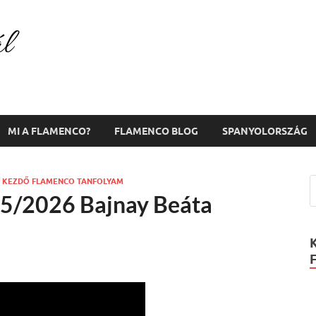
Flamenco Portál
Minden ami flamenco és Spanyolország!
MI A FLAMENCO?
FLAMENCO BLOG
SPANYOLORSZÁG
/
KEZDŐ FLAMENCO TANFOLYAM
5/2026 Bajnay Beáta