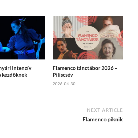
yári intenzív
Flamenco tánctábor 2026 –
s kezdőknek
Piliscsév
2026-04-30
NEXT ARTICLE
Flamenco piknik