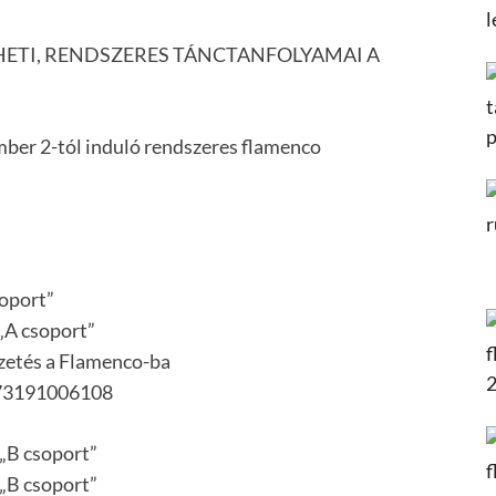
HETI, RENDSZERES TÁNCTANFOLYAMAI A
ember 2-tól induló rendszeres flamenco
oport”
„A csoport”
ezetés a Flamenco-ba
473191006108
„B csoport”
„B csoport”