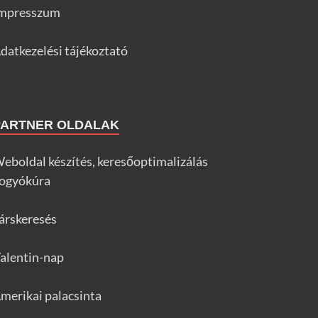
mpresszum
datkezelési tájékoztató
PARTNER OLDALAK
eboldal készítés, keresőoptimalizálás
ogyókúra
árskeresés
alentin-nap
merikai palacsinta