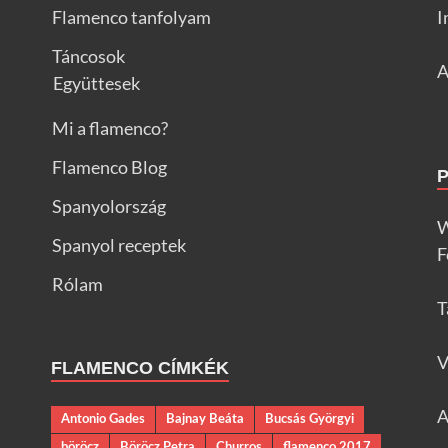
Flamenco tanfolyam
I
Táncosok
A
Együttesek
Mi a flamenco?
Flamenco Blog
Spanyolország
W
Spanyol receptek
F
Rólam
T
V
FLAMENCO CÍMKÉK
A
Antonio Gades
Bajnay Beáta
Bucsás Györgyi
böröcz
Böröcz Petra
Churros
flamenco 2017