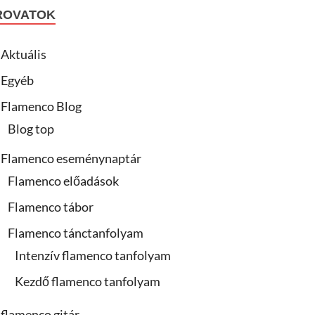
ROVATOK
Aktuális
Egyéb
Flamenco Blog
Blog top
Flamenco eseménynaptár
Flamenco előadások
Flamenco tábor
Flamenco tánctanfolyam
Intenzív flamenco tanfolyam
Kezdő flamenco tanfolyam
flamenco gitár