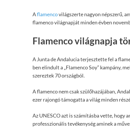
A
flamenco
világszerte nagyon népszerű, amit
flamenco világnapját minden évben novembe
Flamenco világnapja tö
A Junta de Andalucia terjesztette fel a fla
ben elindult a „Flamenco Soy” kampány, me
szereztek 70 országból.
A flamenco nem csak szülőhazájában, Andalú
ezer rajongó támogatta a világ minden részé
Az UNESCO azt is számításba vette, hogy am
professzionális tevékenység aminek a művel