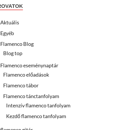
ROVATOK
Aktuális
Egyéb
Flamenco Blog
Blog top
Flamenco eseménynaptár
Flamenco előadások
Flamenco tábor
Flamenco tánctanfolyam
Intenzív flamenco tanfolyam
Kezdő flamenco tanfolyam
flamenco gitár