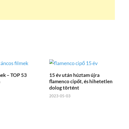
mek – TOP 53
15 év után húztam újra
m
flamenco cipőt, és hihetetlen
dolog történt
2023-05-03