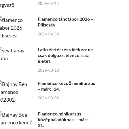
2026-07-14
Flamenco tánctábor 2026 –
Piliscsév
2026-04-30
Latin életérzés vidéken: ne
csak dolgozz, élvezd is az
életet!
2026-03-18
Flamenco kezdő minikurzus
– márc. 14.
2026-03-02
Flamenco minikurzus
középhaladóknak – márc.
21.