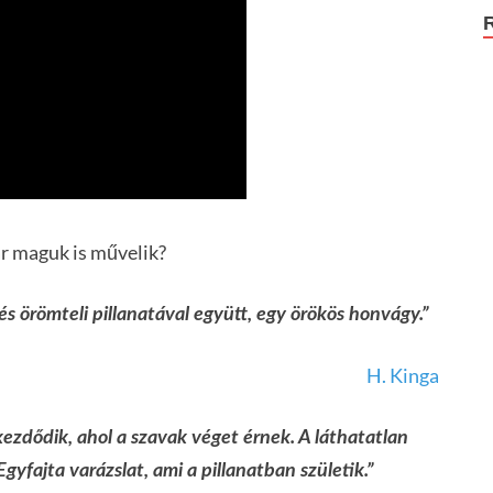
ár maguk is művelik?
és örömteli pillanatával együtt, egy örökös honvágy.”
H. Kinga
kezdődik, ahol a szavak véget érnek. A láthatatlan
Egyfajta varázslat, ami a pillanatban születik.”