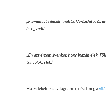
„Flamencot táncolni nehéz. Varázslatos és 
és egyedi.”
„Én azt érzem ilyenkor, hogy igazán élek. Föl
táncolok, élek.”
Ha érdekelnek a világnapok, nézd meg a
vilá