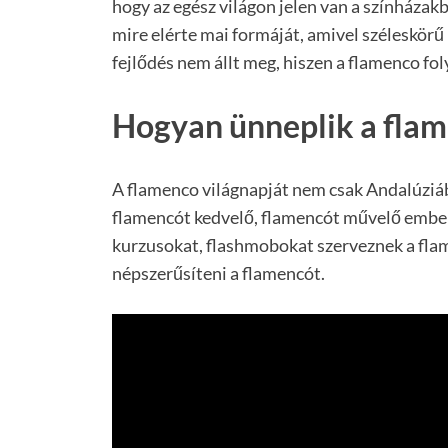
hogy az egész világon jelen van a színházak
mire elérte mai formáját, amivel széleskörű
fejlődés nem állt meg, hiszen a flamenco fo
Hogyan ünneplik a flam
A flamenco világnapját nem csak Andalúziá
flamencót kedvelő, flamencót művelő ember
kurzusokat, flashmobokat szerveznek a flam
népszerűsíteni a flamencót.