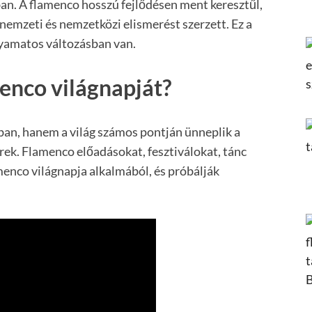
ban. A flamenco hosszú fejlődésen ment keresztűl,
 nemzeti és nemzetközi elismerést szerzett. Ez a
lyamatos változásban van.
enco világnapját?
ban, hanem a világ számos pontján ünneplik a
ek. Flamenco előadásokat, fesztiválokat, tánc
enco világnapja alkalmából, és próbálják