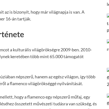
 az is bizonyít, hogy már világnapja is van. A
r 16-án tartják.
rténete
mencot a kulturális világörökségre 2009-ben. 2010-
lynek keretében több mint 65.000 támogatót
ziában népszerű, hanem az egész világon, így több
ről a flamenco világörökséggé nyilvánítását.
ellett, hogy a flamenco egy népszerű műfaj, egy
éséhez összetett művészeti tudásra van szükség, és