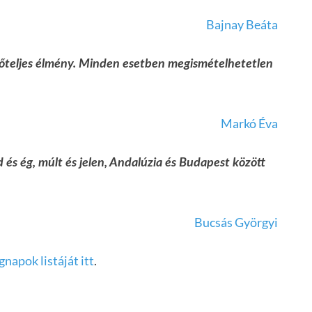
Bajnay Beáta
erőteljes élmény. Minden esetben megismételhetetlen
Markó Éva
d és ég, múlt és jelen, Andalúzia és Budapest között
Bucsás Györgyi
gnapok listáját itt
.