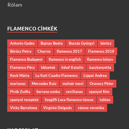
Rólam
FLAMENCO CÍMKÉK
Antonio Gades
Bajnay Beáta
Bucsás Györgyi
böröcz
Böröcz Petra
Churros
flamenco 2017
Flamenco 2018
Flamenco Budapest
flamenco in english
flamenco könyv
Flamenco Pécs
Idézetek
Inhof Katalin
kasztanyetta
Keck Mária
La Kati Cuadro Flamenco
Lippai Andrea
marianas
Mercedes Ruiz
molnár mexi
Oravecz Péter
Pirók Zsófia
Serrano sonka
sevillanas
spanyol film
spanyol receptek
Szegőfi Luca flamenco táncos
tablao
Vicky Barcelona
Virginia Delgado
vámos veronika