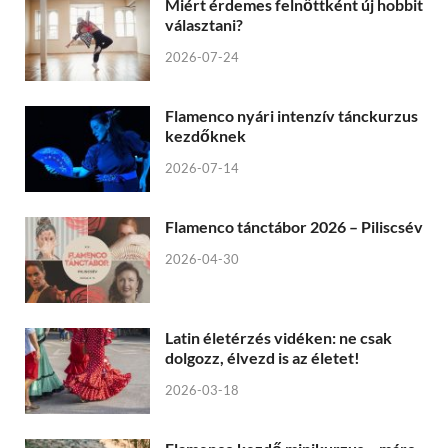
Miért érdemes felnőttként új hobbit
választani?
2026-07-24
Flamenco nyári intenzív tánckurzus
kezdőknek
2026-07-14
Flamenco tánctábor 2026 – Piliscsév
2026-04-30
Latin életérzés vidéken: ne csak
dolgozz, élvezd is az életet!
2026-03-18