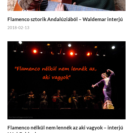
Flamenco sztorik Andalúziából – Waldemar interjú
2018-02-13
Flamenco nélkül nem lennék az aki vagyok – interjú