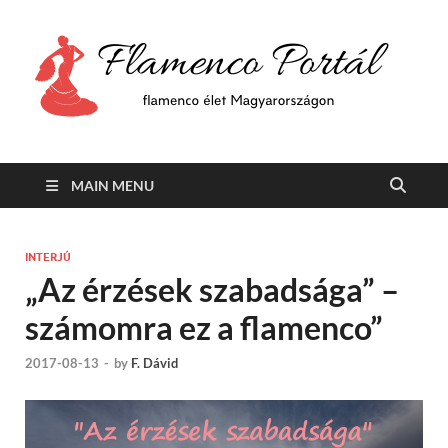
F
Min
flam
P
Span
MAIN MENU
INTERJÚ
„Az érzések szabadsága” –
számomra ez a flamenco”
2017-08-13
-
by
F. Dávid