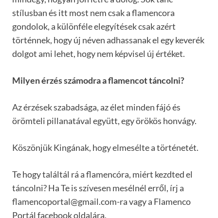
stílusban és itt most nem csak a flamencora
gondolok, a különféle elegyítések csak azért
történnek, hogy új néven adhassanak el egy keverék
dolgot ami lehet, hogy nem képvisel új értéket.
Milyen érzés számodra a flamencot táncolni?
Az érzések szabadsága, az élet minden fájó és
örömteli pillanatával együtt, egy örökös honvágy.
Köszönjük Kingának, hogy elmesélte a történetét.
Te hogy találtál rá a flamencóra, miért kezdted el
táncolni? Ha Te is szívesen mesélnél erről, írj a
flamencoportal@gmail.com-ra vagy a Flamenco
Portál facebook oldalára.