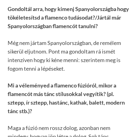
Gondoltál arra, hogy kimenj Spanyolországba hogy
tökéletesítsd a flamenco tudásodat?/Jártál már
Spanyolországban flamencót tanulni?
Még nem jártam Spanyolországban, de remélem
sikerül eljutnom. Pont ma gondoltam rá ismét
intenzíven hogy ki kéne menni: szerintem meg is
fogom tenni a lépéseket.
Mi a véleményed a flamenco fúzióról, mikor a
flamencót más tánc stílusokkal vegyítik? (pl.
sztepp, ír sztepp, hastánc, kathak, balett, modern
tánc stb.)?
Maga a fúzió nem rossz dolog, azonban nem
mindegy, hogyan jön létre a dolog. Sok tánc