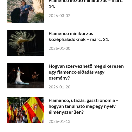
Flamenco kezdő minikurzus – márc.
14.
2026-03-02
Flamenco minikurzus
középhaladóknak – márc. 21.
2026-01-30
Hogyan szervezhető meg sikeresen
egy flamenco előadás vagy
esemény?
2026-01-20
Flamenco, utazás, gasztronómia –
hogyan tanulható meg egy nyelv
élményszerűen?
2026-01-13