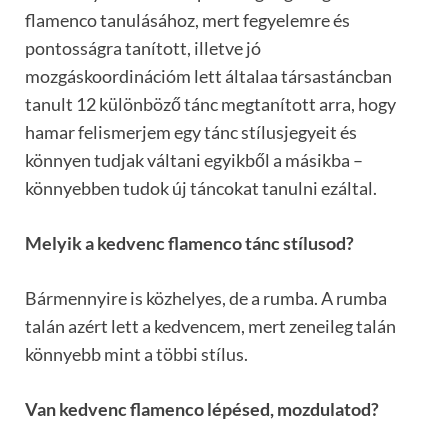
flamenco tanulásához, mert fegyelemre és
pontosságra tanított, illetve jó
mozgáskoordinációm lett általaa társastáncban
tanult 12 különböző tánc megtanított arra, hogy
hamar felismerjem egy tánc stílusjegyeit és
könnyen tudjak váltani egyikből a másikba –
könnyebben tudok új táncokat tanulni ezáltal.
Melyik a kedvenc flamenco tánc stílusod?
Bármennyire is közhelyes, de a rumba. A rumba
talán azért lett a kedvencem, mert zeneileg talán
könnyebb mint a többi stílus.
Van kedvenc flamenco lépésed, mozdulatod?