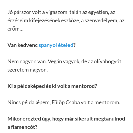
Jó párszor volt a vigaszom, talán az egyetlen, az
érzéseim kifejezésének eszköze, a szenvedélyem, az
erőm…
Van kedvenc
spanyol ételed
?
Nem nagyon van. Vegán vagyok, de az olívabogyót
szeretem nagyon.
Ki a példaképed és ki volt a mentorod?
Nincs példaképem, Fülöp Csaba volt a mentorom.
Mikor érezted úgy, hogy már sikerült megtanulnod
a flamencót?