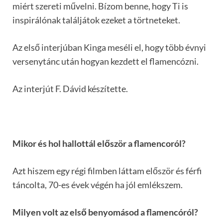
miért szereti művelni. Bízom benne, hogy Ti is
inspirálónak találjátok ezeket a törtneteket.
Az első interjúban Kinga meséli el, hogy több évnyi
versenytánc után hogyan kezdett el flamencózni.
Az interjút F. Dávid készítette.
Mikor és hol hallottál először a flamencoról?
Azt hiszem egy régi filmben láttam először és férfi
táncolta, 70-es évek végén ha jól emlékszem.
Milyen volt az első benyomásod a flamencóról?