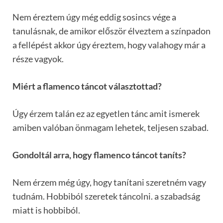
Nem éreztem úgy még eddig sosincs vége a
tanulásnak, de amikor először élveztem a színpadon
a fellépést akkor úgy éreztem, hogy valahogy már a
része vagyok.
Miért a flamenco táncot választottad?
Úgy érzem talán ez az egyetlen tánc amit ismerek
amiben valóban önmagam lehetek, teljesen szabad.
Gondoltál arra, hogy flamenco táncot taníts?
Nem érzem még úgy, hogy tanítani szeretném vagy
tudnám. Hobbiból szeretek táncolni. a szabadság
miatt is hobbiból.