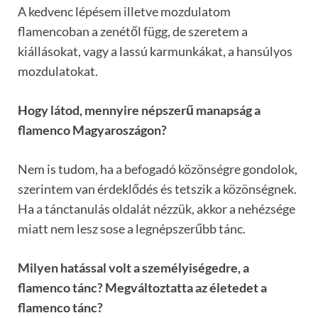
A kedvenc lépésem illetve mozdulatom
flamencoban a zenétől függ, de szeretem a
kiállásokat, vagy a lassú karmunkákat, a hansúlyos
mozdulatokat.
Hogy látod, mennyire népszerű manapság a
flamenco Magyaroszágon?
Nem is tudom, ha a befogadó közönségre gondolok,
szerintem van érdeklődés és tetszik a közönségnek.
Ha a tánctanulás oldalát nézzük, akkor a nehézsége
miatt nem lesz sose a legnépszerűbb tánc.
Milyen hatással volt a személyiségedre, a
flamenco tánc? Megváltoztatta az életedet a
flamenco tánc?