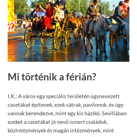
Mi történik a férián?
I.K.: A város egy speciális területén úgynevezett
casetákat építenek, ezek sátrak, pavilonok, és úgy
vannak berendezve, mint egy kis házikó. Sevillában
ezeket a casetákat jó nevű ismert családok,
közintézmények és magán intézmények, mint