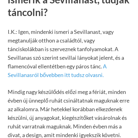
táncolni?
I.K.: Igen, mindenki ismeri a Sevillanast, vagy
megtanulják otthon a családtól, vagy
tánciskolákban is szerveznek tanfolyamokat. A
Sevillanas szó szerint sevillai lányokat jelent, és a
flamencóval ellentétben egy páros tánc.
A
Sevillanasról bővebben itt tudsz olvasni.
Mindig nagy készülődés előzi meg a fériát, minden
évben új ünneplő ruhát csináltatnak maguknak erre
az alkalomra. Már hetekkel korábban elkezdenek
készülni, új anyagokat, kiegészítőket vásárolnak és
ruhát varratnak maguknak. Minden évben más a
divat, a design, amit mindenki igyekszik követni.