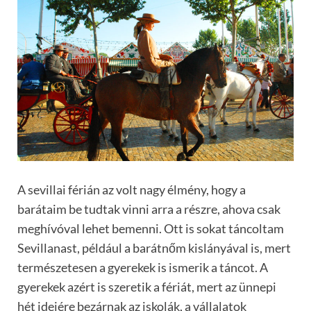
A sevillai férián az volt nagy élmény, hogy a
barátaim be tudtak vinni arra a részre, ahova csak
meghívóval lehet bemenni. Ott is sokat táncoltam
Sevillanast, például a barátnőm kislányával is, mert
természetesen a gyerekek is ismerik a táncot. A
gyerekek azért is szeretik a fériát, mert az ünnepi
hét idejére bezárnak az iskolák, a vállalatok