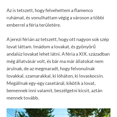
Az is tetszett, hogy felvehettem a flamenco
ruhámat, és vonulhattam végig a városon a többi
emberrel a féria területére.
A jerezi férián az tetszett, hogy ott nagyon sok szép
lovat láttam. Imádom a lovakat, és gyönyörű
andalúz lovakat lehet látni. A féria a XIX. században
még állatvásár volt, és bár ma már állatokat nem
árulnak, de az megmaradt, hogy felvonulnak
lovakkal, szamarakkal, ki lóháton, ki lovaskocsin.
Megállnak egy-egy casetánál, kikötik a lovat,
bemennek inni valamit, beszélgetni kicsit, aztán
mennek tovább.