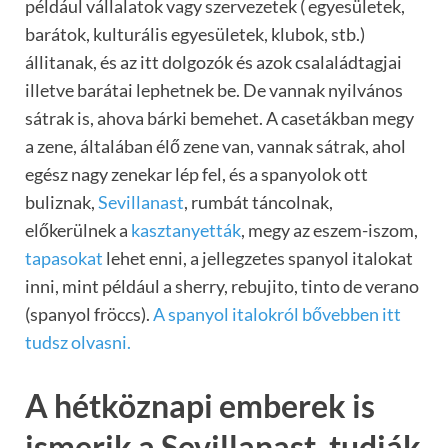
például vállalatok vagy szervezetek ( egyesületek,
barátok, kulturális egyesületek, klubok, stb.)
állitanak, és az itt dolgozók és azok csalaládtagjai
illetve barátai lephetnek be. De vannak nyilvános
sátrak is, ahova bárki bemehet. A casetákban megy
a zene, általában élő zene van, vannak sátrak, ahol
egész nagy zenekar lép fel, és a spanyolok ott
buliznak,
Sevillanast
, rumbát táncolnak,
előkerülnek a
kasztanyetták
, megy az eszem-iszom,
tapasokat
lehet enni, a jellegzetes spanyol italokat
inni, mint például a sherry, rebujito, tinto de verano
(spanyol fröccs).
A spanyol italokról bővebben itt
tudsz olvasni.
A hétköznapi emberek is
ismerik a Sevillanast, tudják