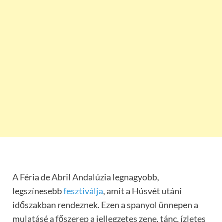
A Féria de Abril Andalúzia legnagyobb,
legszínesebb
fesztiválja
, amit a Húsvét utáni
időszakban rendeznek. Ezen a spanyol ünnepen a
mulatásé a főszerep a jellegzetes zene, tánc, ízletes