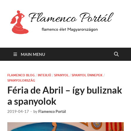
F
Min
flam
P
Span
MAIN MENU
FLAMENCO BLOG
/
INTERJÚ
/
SPANYOL
/
SPANYOL ÜNNEPEK
/
SPANYOLORSZÁG
Féria de Abril – így buliznak
a spanyolok
2019-04-17
-
by
Flamenco Portál