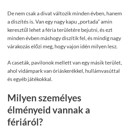
De nem csak a divat változik minden évben, hanem
a diszítés is. Van egy nagy kapu „portada” amin
keresztűl lehet a féria területére bejutni, és ezt
minden évben máshogy diszítik fel, és mindig nagy
várakozás előzi meg, hogy vajon idén milyen lesz.
A caseták, pavilonok mellett van egy másik terület,
ahol vidámpark van óriáskerékkel, hullámvasúttal
és egyéb játékokkal.
Milyen személyes
élményeid vannak a
fériáról?