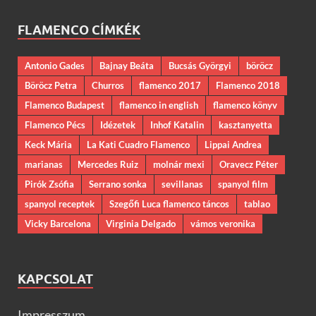
FLAMENCO CÍMKÉK
Antonio Gades
Bajnay Beáta
Bucsás Györgyi
böröcz
Böröcz Petra
Churros
flamenco 2017
Flamenco 2018
Flamenco Budapest
flamenco in english
flamenco könyv
Flamenco Pécs
Idézetek
Inhof Katalin
kasztanyetta
Keck Mária
La Kati Cuadro Flamenco
Lippai Andrea
marianas
Mercedes Ruiz
molnár mexi
Oravecz Péter
Pirók Zsófia
Serrano sonka
sevillanas
spanyol film
spanyol receptek
Szegőfi Luca flamenco táncos
tablao
Vicky Barcelona
Virginia Delgado
vámos veronika
KAPCSOLAT
Impresszum