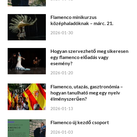
Flamenco minikurzus
középhaladóknak – márc. 21.
2026-01-30
Hogyan szervezhető meg sikeresen
egy flamenco előadás vagy
esemény?
2026-01-20
Flamenco, utazás, gasztronómia –
hogyan tanulható meg egy nyelv
élményszerűen?
2026-01-13
Flamenco új kezdő csoport
2026-01-03