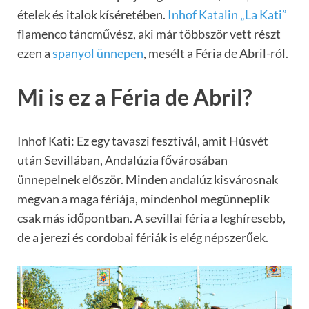
ételek és italok kíséretében.
Inhof Katalin „La Kati”
flamenco táncművész, aki már többször vett részt
ezen a
spanyol ünnepen
, mesélt a Féria de Abril-ról.
Mi is ez a Féria de Abril?
Inhof Kati: Ez egy tavaszi fesztivál, amit Húsvét
után Sevillában, Andalúzia fővárosában
ünnepelnek először. Minden andalúz kisvárosnak
megvan a maga fériája, mindenhol megünneplik
csak más időpontban. A sevillai féria a leghíresebb,
de a jerezi és cordobai fériák is elég népszerűek.