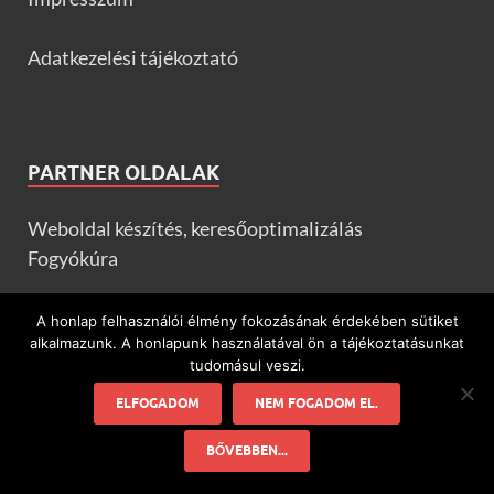
Adatkezelési tájékoztató
PARTNER OLDALAK
Weboldal készítés, keresőoptimalizálás
Fogyókúra
Társkeresés
A honlap felhasználói élmény fokozásának érdekében sütiket
alkalmazunk. A honlapunk használatával ön a tájékoztatásunkat
tudomásul veszi.
Valentin-nap
ELFOGADOM
NEM FOGADOM EL.
Amerikai palacsinta
BŐVEBBEN...