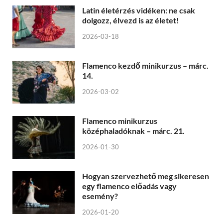
Latin életérzés vidéken: ne csak
dolgozz, élvezd is az életet!
2026-03-18
Flamenco kezdő minikurzus – márc.
14.
2026-03-02
Flamenco minikurzus
középhaladóknak – márc. 21.
2026-01-30
Hogyan szervezhető meg sikeresen
egy flamenco előadás vagy
esemény?
2026-01-20