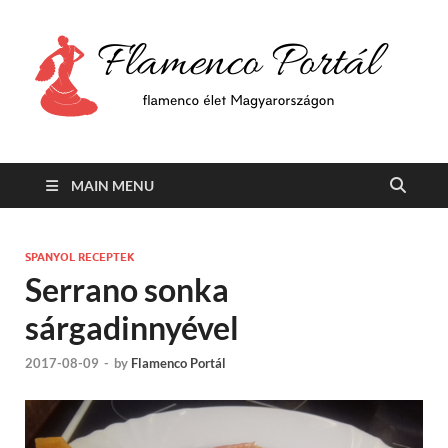
F
Min
flam
P
Span
MAIN MENU
SPANYOL RECEPTEK
Serrano sonka
sárgadinnyével
2017-08-09
-
by
Flamenco Portál