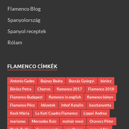
Flamenco Blog
Spanyolország
Spanyol receptek
Rólam
FLAMENCO CÍMKÉK
Antonio Gades
Bajnay Beáta
Bucsás Györgyi
böröcz
Böröcz Petra
Churros
flamenco 2017
Flamenco 2018
Flamenco Budapest
flamenco in english
flamenco könyv
Flamenco Pécs
Idézetek
Inhof Katalin
kasztanyetta
Keck Mária
La Kati Cuadro Flamenco
Lippai Andrea
marianas
Mercedes Ruiz
molnár mexi
Oravecz Péter