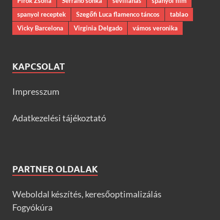
Pirók Zsófia
Serrano sonka
sevillanas
spanyol film
spanyol receptek
Szegőfi Luca flamenco táncos
tablao
Vicky Barcelona
Virginia Delgado
vámos veronika
KAPCSOLAT
Impresszum
Adatkezelési tájékoztató
PARTNER OLDALAK
Weboldal készítés, keresőoptimalizálás
Fogyókúra