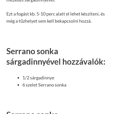
Ezt a fogást kb. 5-10 perc alatt el lehet készíteni, és
még a tűzhelyet sem kell bekapcsolni hozzá.
Serrano sonka
sárgadinnyével hozzávalók:
1/2 sárgadinnye
6 szelet Serrano sonka