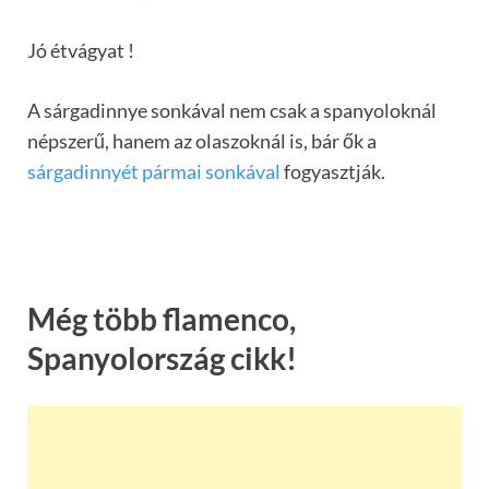
Jó étvágyat !
A sárgadinnye sonkával nem csak a spanyoloknál
népszerű, hanem az olaszoknál is, bár ők a
sárgadinnyét pármai sonkával
fogyasztják.
Még több flamenco,
Spanyolország cikk!