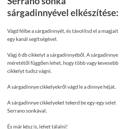
Serrano sonka
sárgadinnyével elkészítése:
Vágd félbe a sárgadinnyét, és távolítsd el a magjait
egy kanál segítségével.
Vágj 6 db cikkelyt a sárgadinnyéből. A sárgadinnye
méretétől függően lehet, hogy több vagy kevesebb
cikkelyt tudsz vágni.
A sárgadinnye cikkelyekről vágd le a dinnye héját.
A sárgadinnye cikkelyeket tekerd be egy-egy selet
Serrano sonkával.
És már kész is, lehet tálalni!