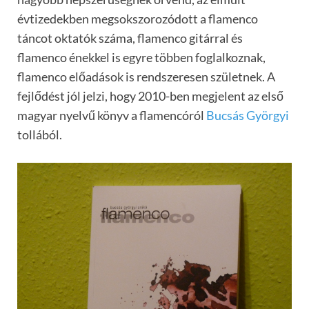
évtizedekben megsokszorozódott a flamenco
táncot oktatók száma, flamenco gitárral és
flamenco énekkel is egyre többen foglalkoznak,
flamenco előadások is rendszeresen születnek. A
fejlődést jól jelzi, hogy 2010-ben megjelent az első
magyar nyelvű könyv a flamencóról
Bucsás Györgyi
tollából.