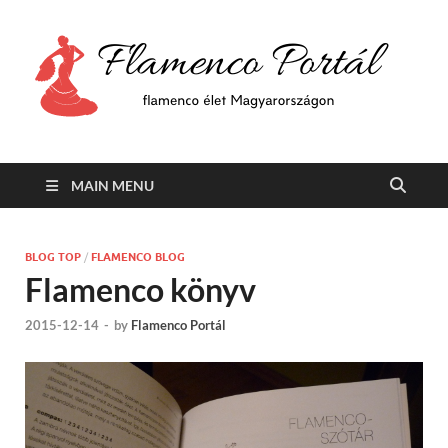
F
Min
flam
P
Span
MAIN MENU
BLOG TOP
/
FLAMENCO BLOG
Flamenco könyv
2015-12-14
-
by
Flamenco Portál