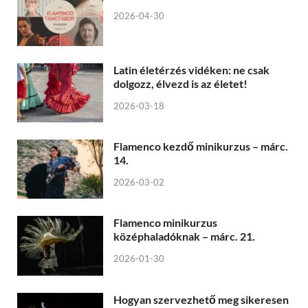
2026-04-30
Latin életérzés vidéken: ne csak
dolgozz, élvezd is az életet!
2026-03-18
Flamenco kezdő minikurzus – márc.
14.
2026-03-02
Flamenco minikurzus
középhaladóknak – márc. 21.
2026-01-30
Hogyan szervezhető meg sikeresen