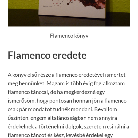
Flamenco könyv
Flamenco eredete
A könyv első része a flamenco eredetével ismertet
meg bennünket. Magam is több évig foglalkoztam
flamenco tánccal, de ha megkérdezné egy
ismerősöm, hogy pontosan honnan jön a flamenco
csak pár mondatot tudnék mondani. Bevallom
őszintén, engem általánosságban nem annyira
érdekelnek a történelmi dolgok, szeretem csinálni a
flamenco táncot és kész, kevésbé érdekel egy