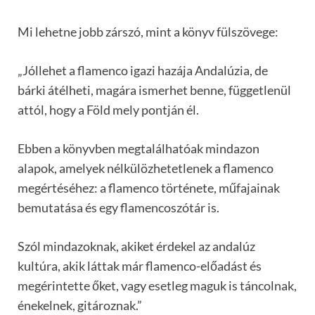
Mi lehetne jobb zárszó, mint a könyv fülszövege:
„Jóllehet a flamenco igazi hazája Andalúzia, de
bárki átélheti, magára ismerhet benne, függetlenül
attól, hogy a Föld mely pontján él.
Ebben a könyvben megtalálhatóak mindazon
alapok, amelyek nélkülözhetetlenek a flamenco
megértéséhez: a flamenco története, műfajainak
bemutatása és egy flamencoszótár is.
Szól mindazoknak, akiket érdekel az andalúz
kultúra, akik láttak már flamenco-előadást és
megérintette őket, vagy esetleg maguk is táncolnak,
énekelnek, gitároznak.”