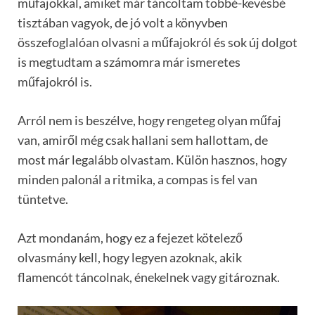
műfajokkal, amiket már táncoltam többé-kevésbé
tisztában vagyok, de jó volt a könyvben
összefoglalóan olvasni a műfajokról és sok új dolgot
is megtudtam a számomra már ismeretes
műfajokról is.
Arról nem is beszélve, hogy rengeteg olyan műfaj
van, amiről még csak hallani sem hallottam, de
most már legalább olvastam. Külön hasznos, hogy
minden palonál a ritmika, a compas is fel van
tüntetve.
Azt mondanám, hogy ez a fejezet kötelező
olvasmány kell, hogy legyen azoknak, akik
flamencót táncolnak, énekelnek vagy gitároznak.