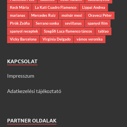
Keck Mária
La Kati Cuadro Flamenco
Lippai Andrea
marianas
Mercedes Ruiz
molnár mexi
Oravecz Péter
Pirók Zsófia
Serrano sonka
sevillanas
spanyol film
spanyol receptek
Szegőfi Luca flamenco táncos
tablao
Vicky Barcelona
Virginia Delgado
vámos veronika
KAPCSOLAT
Impresszum
Adatkezelési tájékoztató
PARTNER OLDALAK