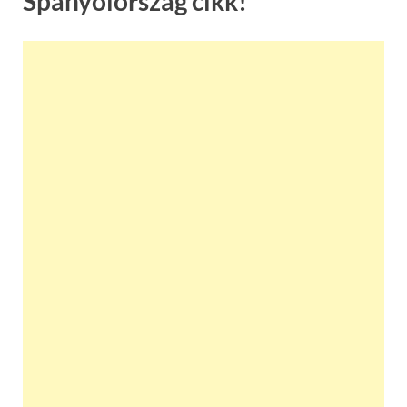
Spanyolország cikk!