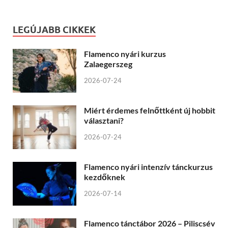
LEGÚJABB CIKKEK
Flamenco nyári kurzus
Zalaegerszeg
2026-07-24
Miért érdemes felnőttként új hobbit
választani?
2026-07-24
Flamenco nyári intenzív tánckurzus
kezdőknek
2026-07-14
Flamenco tánctábor 2026 – Piliscsév