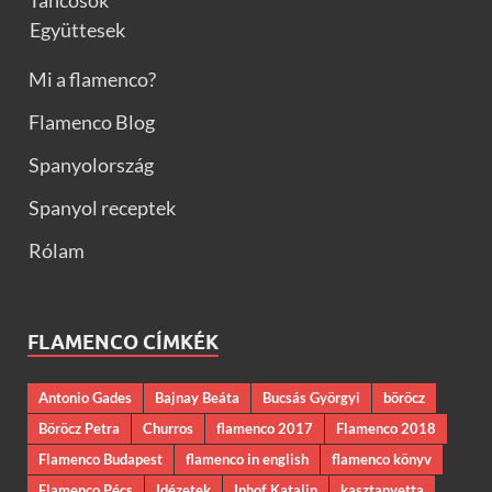
Táncosok
Együttesek
Mi a flamenco?
Flamenco Blog
Spanyolország
Spanyol receptek
Rólam
FLAMENCO CÍMKÉK
Antonio Gades
Bajnay Beáta
Bucsás Györgyi
böröcz
Böröcz Petra
Churros
flamenco 2017
Flamenco 2018
Flamenco Budapest
flamenco in english
flamenco könyv
Flamenco Pécs
Idézetek
Inhof Katalin
kasztanyetta