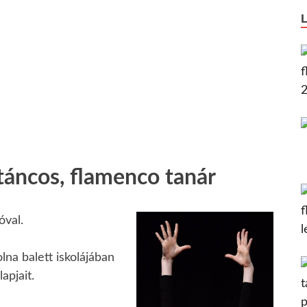
táncos, flamenco tanár
óval.
na balett iskolájában
apjait.