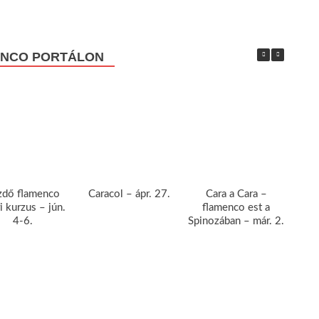
ENCO PORTÁLON
zdő flamenco
Caracol – ápr. 27.
Cara a Cara –
Car
i kurzus – jún.
flamenco est a
4-6.
Spinozában – már. 2.