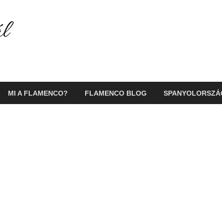
Flamenco Portál
Minden ami flamenco és Spanyolország!
MI A FLAMENCO?
FLAMENCO BLOG
SPANYOLORSZÁ