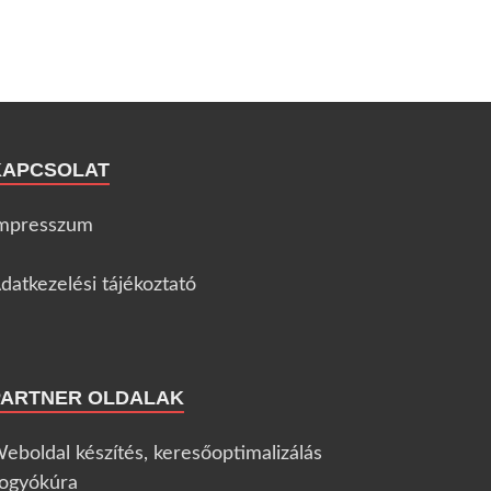
KAPCSOLAT
mpresszum
datkezelési tájékoztató
PARTNER OLDALAK
eboldal készítés, keresőoptimalizálás
ogyókúra