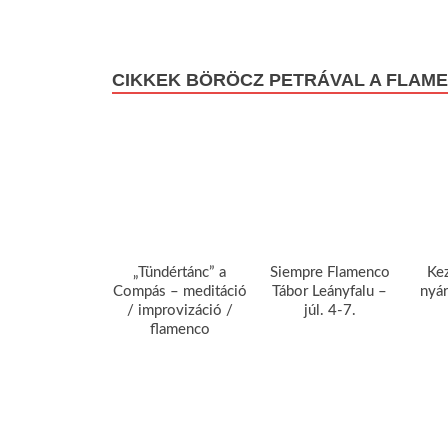
CIKKEK BÖRÖCZ PETRÁVAL A FLAM
„Tündértánc” a
Siempre Flamenco
Ke
Compás – meditáció
Tábor Leányfalu –
nyár
/ improvizáció /
júl. 4-7.
flamenco