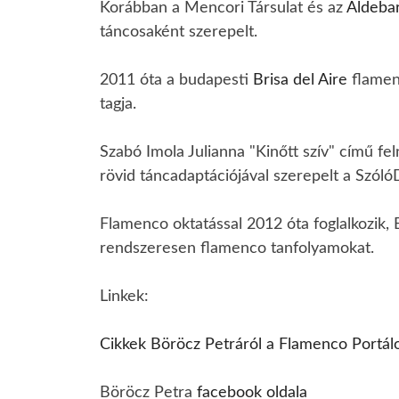
Korábban a Mencori Társulat és az
Aldeba
táncosaként szerepelt.
2011 óta a budapesti
Brisa del Aire
flamen
tagja.
Szabó Imola Julianna "Kinőtt szív" című f
rövid táncadaptációjával szerepelt a Szóló
Flamenco oktatással 2012 óta foglalkozik,
rendszeresen flamenco tanfolyamokat.
Linkek:
Cikkek Böröcz Petráról a Flamenco Portál
Böröcz Petra
facebook oldala