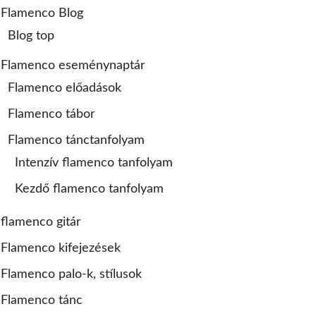
Flamenco Blog
Blog top
Flamenco eseménynaptár
Flamenco előadások
Flamenco tábor
Flamenco tánctanfolyam
Intenzív flamenco tanfolyam
Kezdő flamenco tanfolyam
acol Szimpla –
Flamenco y poesía –
Aire Flamenco –
TE
febr. 17.
flamenco est Lorca
nov. 17.
F
lírájával
flamenco gitár
Flamenco kifejezések
Flamenco palo-k, stílusok
Flamenco tánc