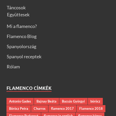
Táncosok
Együttesek
Mi a flamenco?
Flamenco Blog
Spanyolország
Spanyol receptek
Rólam
FLAMENCO CÍMKÉK
Antonio Gades
Bajnay Beáta
Bucsás Györgyi
böröcz
Böröcz Petra
Churros
flamenco 2017
Flamenco 2018
Flamenco Budapest
flamenco in english
flamenco könyv