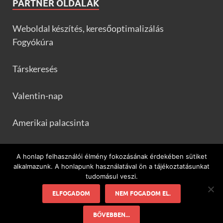
PARTNER OLDALAK
Weboldal készítés, keresőoptimalizálás
Fogyókúra
Társkeresés
Valentin-nap
Amerikai palacsinta
Frankfurtileves.com
A honlap felhasználói élmény fokozásának érdekében sütiket
alkalmazunk. A honlapunk használatával ön a tájékoztatásunkat
tudomásul veszi.
ELFOGADOM
NEM FOGADOM EL.
Minden ami flamenco és Spanyolország!
BŐVEBBEN...
Powered by
WordPress
and
HitMag
.