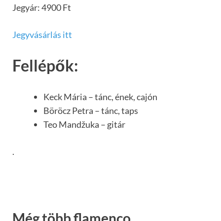
Jegyár: 4900 Ft
Jegyvásárlás itt
Fellépők:
Keck Mária – tánc, ének, cajón
Böröcz Petra – tánc, taps
Teo Mandžuka – gitár
.
Még több flamenco,