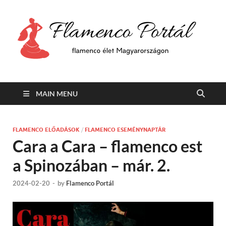
F
Min
flam
P
Span
MAIN MENU
FLAMENCO ELŐADÁSOK
/
FLAMENCO ESEMÉNYNAPTÁR
Cara a Cara – flamenco est
a Spinozában – már. 2.
2024-02-20
-
by
Flamenco Portál