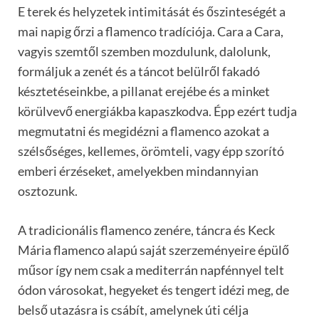
E terek és helyzetek intimitását és őszinteségét a
mai napig őrzi a flamenco tradíciója. Cara a Cara,
vagyis szemtől szemben mozdulunk, dalolunk,
formáljuk a zenét és a táncot belülről fakadó
késztetéseinkbe, a pillanat erejébe és a minket
körülvevő energiákba kapaszkodva. Épp ezért tudja
megmutatni és megidézni a flamenco azokat a
szélsőséges, kellemes, örömteli, vagy épp szorító
emberi érzéseket, amelyekben mindannyian
osztozunk.
A tradicionális flamenco zenére, táncra és Keck
Mária flamenco alapú saját szerzeményeire épülő
műsor így nem csak a mediterrán napfénnyel telt
ódon városokat, hegyeket és tengert idézi meg, de
belső utazásra is csábít, amelynek úti célja