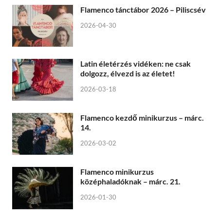
Flamenco tánctábor 2026 – Piliscsév
2026-04-30
Latin életérzés vidéken: ne csak
dolgozz, élvezd is az életet!
2026-03-18
Flamenco kezdő minikurzus – márc.
14.
2026-03-02
Flamenco minikurzus
középhaladóknak – márc. 21.
2026-01-30