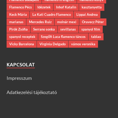
Flamenco Pécs
Idézetek
Inhof Katalin
kasztanyetta
Keck Mária
La Kati Cuadro Flamenco
Lippai Andrea
marianas
Mercedes Ruiz
molnár mexi
Oravecz Péter
Pirók Zsófia
Serrano sonka
sevillanas
spanyol film
spanyol receptek
Szegőfi Luca flamenco táncos
tablao
Vicky Barcelona
Virginia Delgado
vámos veronika
KAPCSOLAT
Impresszum
Adatkezelési tájékoztató