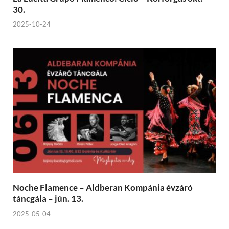
30.
2025-10-24
Noche Flamence – Aldberan Kompánia évzáró
táncgála – jún. 13.
2025-05-04