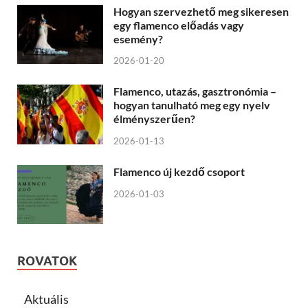
Hogyan szervezhető meg sikeresen
egy flamenco előadás vagy
esemény?
2026-01-20
Flamenco, utazás, gasztronómia –
hogyan tanulható meg egy nyelv
élményszerűen?
2026-01-13
Flamenco új kezdő csoport
2026-01-03
ROVATOK
Aktuális