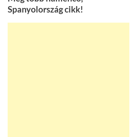
Spanyolország cikk!