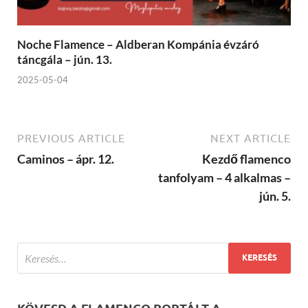
Noche Flamence – Aldberan Kompánia évzáró
táncgála – jún. 13.
2025-05-04
PREVIOUS ARTICLE
NEXT ARTICLE
Caminos – ápr. 12.
Kezdő flamenco
tanfolyam – 4 alkalmas –
jún. 5.