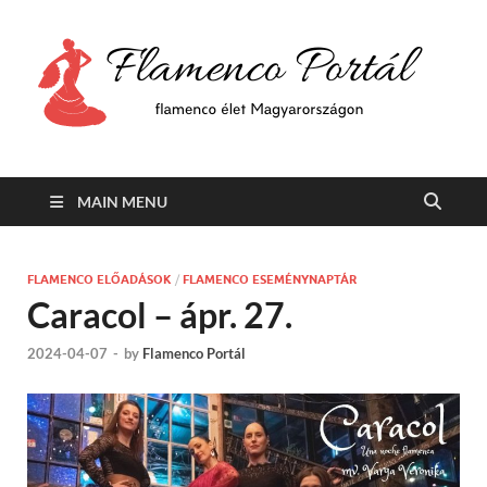
F
Min
flam
P
Span
MAIN MENU
FLAMENCO ELŐADÁSOK
/
FLAMENCO ESEMÉNYNAPTÁR
Caracol – ápr. 27.
2024-04-07
-
by
Flamenco Portál