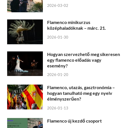
2026-03-02
Flamenco minikurzus
középhaladóknak – márc. 21.
2026-01-30
Hogyan szervezhető meg sikeresen
egy flamenco előadás vagy
esemény?
2026-01-20
Flamenco, utazás, gasztronómia –
hogyan tanulható meg egy nyelv
élményszerűen?
2026-01-13
Flamenco új kezdő csoport