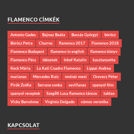
FLAMENCO CÍMKÉK
Antonio Gades
Bajnay Beáta
Bucsás Györgyi
böröcz
Böröcz Petra
Churros
flamenco 2017
Flamenco 2018
Flamenco Budapest
flamenco in english
flamenco könyv
Flamenco Pécs
Idézetek
Inhof Katalin
kasztanyetta
Keck Mária
La Kati Cuadro Flamenco
Lippai Andrea
marianas
Mercedes Ruiz
molnár mexi
Oravecz Péter
Pirók Zsófia
Serrano sonka
sevillanas
spanyol film
spanyol receptek
Szegőfi Luca flamenco táncos
tablao
Vicky Barcelona
Virginia Delgado
vámos veronika
KAPCSOLAT