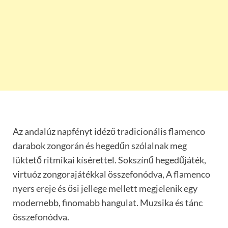
Az andalúz napfényt idéző tradicionális flamenco
darabok zongorán és hegedűn szólalnak meg
lüktető ritmikai kísérettel. Sokszínű hegedűjáték,
virtuóz zongorajátékkal összefonódva, A flamenco
nyers ereje és ősi jellege mellett megjelenik egy
modernebb, finomabb hangulat. Muzsika és tánc
összefonódva.