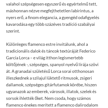
valahol szépségesen egyszerű és egyértelmű tett,
máshonnan nézve megfejthetetlen labirintus, a
nyers erő, a finom elegancia, a gyengéd odafigyelés
kavarodása egy több százéves tradíció szabályai
szerint.
Különleges flamenco estre invitálunk, ahol a
tradicionális dalok és táncok textúráját Federico
García Lorca – e világ itthon legismertebb
költőjének -, szépséges, spanyol nyelvű lírája szövi
át. A granadai születésű Lorca sorai otthonosan
illeszkednek a szilajul lüktető ritmusok, zsigeri
dallamok, szépséges gitárfutamok körébe, hiszen
ugyanazok az emberek, városok, illatok, szelek és
sorsok ihlették őket. Nem csoda, hogy számos
flamenco énekes merített a flamenco dalirodalom