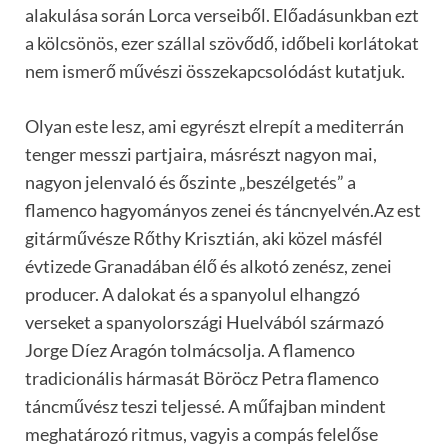
alakulása során Lorca verseiből. Előadásunkban ezt
a kölcsönös, ezer szállal szövődő, időbeli korlátokat
nem ismerő művészi összekapcsolódást kutatjuk.
Olyan este lesz, ami egyrészt elrepít a mediterrán
tenger messzi partjaira, másrészt nagyon mai,
nagyon jelenvaló és őszinte „beszélgetés” a
flamenco hagyományos zenei és táncnyelvén.Az est
gitárművésze Rőthy Krisztián, aki közel másfél
évtizede Granadában élő és alkotó zenész, zenei
producer. A dalokat és a spanyolul elhangzó
verseket a spanyolországi Huelvából származó
Jorge Díez Aragón tolmácsolja. A flamenco
tradicionális hármasát Böröcz Petra flamenco
táncművész teszi teljessé. A műfajban mindent
meghatározó ritmus, vagyis a compás felelőse