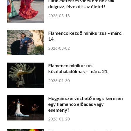
Latin életérzés vidéken: ne csak
dolgozz, élvezd is az életet!
2026-03-18
Flamenco kezdő minikurzus – márc.
14.
2026-03-02
Flamenco minikurzus
középhaladóknak – márc. 21.
2026-01-30
Hogyan szervezhető meg sikeresen
egy flamenco előadás vagy
esemény?
2026-01-20