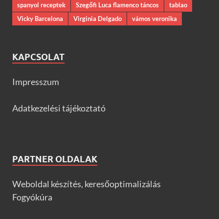
spanyol receptek
Szegőfi Luca flamenco táncos
tablao
Vicky Barcelona
Virginia Delgado
vámos veronika
KAPCSOLAT
Impresszum
Adatkezelési tájékoztató
PARTNER OLDALAK
Weboldal készítés, keresőoptimalizálás
Fogyókúra