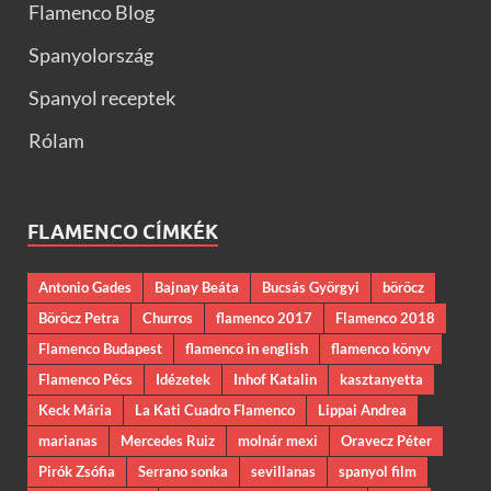
Flamenco Blog
Spanyolország
Spanyol receptek
Rólam
FLAMENCO CÍMKÉK
Antonio Gades
Bajnay Beáta
Bucsás Györgyi
böröcz
Böröcz Petra
Churros
flamenco 2017
Flamenco 2018
Flamenco Budapest
flamenco in english
flamenco könyv
Flamenco Pécs
Idézetek
Inhof Katalin
kasztanyetta
Keck Mária
La Kati Cuadro Flamenco
Lippai Andrea
marianas
Mercedes Ruiz
molnár mexi
Oravecz Péter
Pirók Zsófia
Serrano sonka
sevillanas
spanyol film