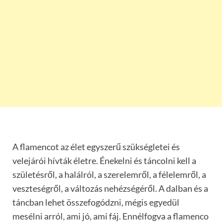
A flamencot az élet egyszerű szükségletei és
velejárói hívták életre. Énekelni és táncolni kell a
születésről, a halálról, a szerelemről, a félelemről, a
veszteségről, a változás nehézségéről. A dalban és a
táncban lehet összefogódzni, mégis egyedül
mesélni arról, ami jó, ami fáj. Ennélfogva a flamenco