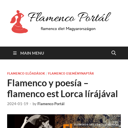
F
Min
flam
P
Span
MAIN MENU
FLAMENCO ELŐADÁSOK
/
FLAMENCO ESEMÉNYNAPTÁR
Flamenco y poesía –
flamenco est Lorca lírájával
2024-01-19
-
by
Flamenco Portál