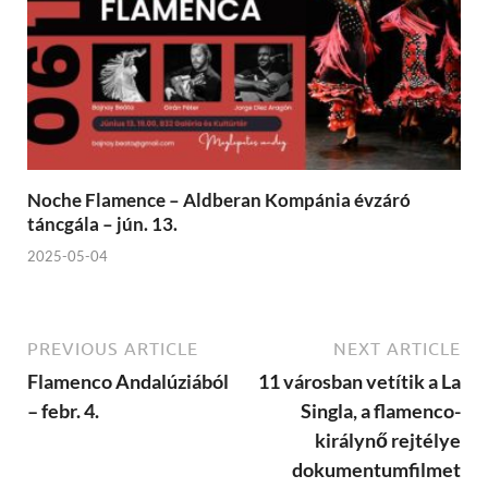
Noche Flamence – Aldberan Kompánia évzáró
táncgála – jún. 13.
2025-05-04
PREVIOUS ARTICLE
NEXT ARTICLE
Flamenco Andalúziából
11 városban vetítik a La
– febr. 4.
Singla, a flamenco-
királynő rejtélye
dokumentumfilmet