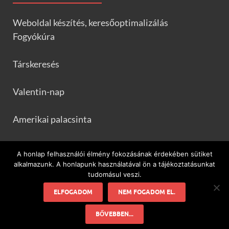
Weboldal készítés, keresőoptimalizálás
Fogyókúra
Társkeresés
Valentin-nap
Amerikai palacsinta
Frankfurtileves.com
A honlap felhasználói élmény fokozásának érdekében sütiket
alkalmazunk. A honlapunk használatával ön a tájékoztatásunkat
tudomásul veszi.
ELFOGADOM
NEM FOGADOM EL.
Minden ami flamenco és Spanyolország!
BŐVEBBEN...
Powered by
WordPress
and
HitMag
.