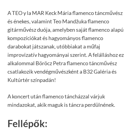
A TEO y la MAR Keck Mária flamenco táncművész
és énekes, valamint Teo Mandžuka flamenco
gitárművész duója, amelyben saját flamenco alapú
kompozíciókat és hagyományos flamenco
darabokat játszanak, utóbbiakat a műfaj
improvizatív hagyományai szerint. A felálláshoz ez
alkalommal Böröcz Petra flamenco táncművész
csatlakozik vendégművészként a B32 Galéria és
Kultúrtér színpadán!
A koncert után flamenco táncházzal várjuk
mindazokat, akik maguk is táncra perdülnének.
Fellépők: