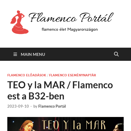
F
Min
flam
P
Span
MAIN MENU
FLAMENCO ELŐADÁSOK
/
FLAMENCO ESEMÉNYNAPTÁR
TEO y la MAR / Flamenco
est a B32-ben
2023-09-10
-
by
Flamenco Portál