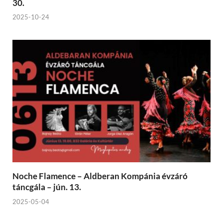
30.
2025-10-24
Noche Flamence – Aldberan Kompánia évzáró
táncgála – jún. 13.
2025-05-04