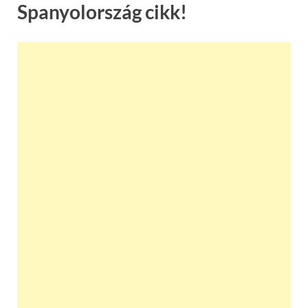
Spanyolország cikk!