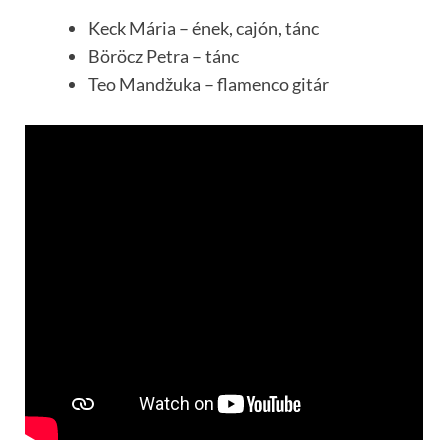
Keck Mária – ének, cajón, tánc
Böröcz Petra – tánc
Teo Mandžuka – flamenco gitár