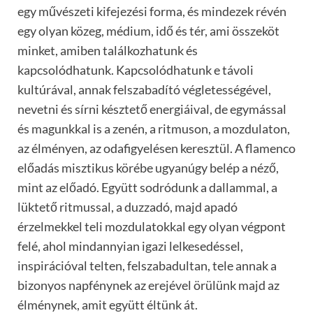
egy művészeti kifejezési forma, és mindezek révén
egy olyan közeg, médium, idő és tér, ami összeköt
minket, amiben találkozhatunk és
kapcsolódhatunk. Kapcsolódhatunk e távoli
kultúrával, annak felszabadító végletességével,
nevetni és sírni késztető energiáival, de egymással
és magunkkal is a zenén, a ritmuson, a mozdulaton,
az élményen, az odafigyelésen keresztül. A flamenco
előadás misztikus körébe ugyanúgy belép a néző,
mint az előadó. Együtt sodródunk a dallammal, a
lüktető ritmussal, a duzzadó, majd apadó
érzelmekkel teli mozdulatokkal egy olyan végpont
felé, ahol mindannyian igazi lelkesedéssel,
inspirációval telten, felszabadultan, tele annak a
bizonyos napfénynek az erejével örülünk majd az
élménynek, amit együtt éltünk át.