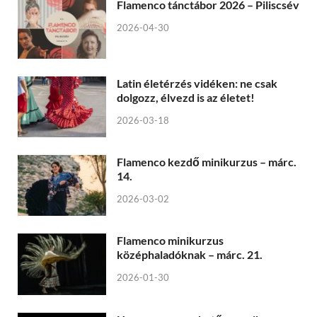
Flamenco tánctábor 2026 – Piliscsév
2026-04-30
Latin életérzés vidéken: ne csak
dolgozz, élvezd is az életet!
2026-03-18
Flamenco kezdő minikurzus – márc.
14.
2026-03-02
Flamenco minikurzus
középhaladóknak – márc. 21.
2026-01-30