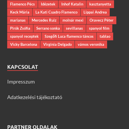
Flamenco Pécs
Idézetek
Inhof Katalin
kasztanyetta
Keck Mária
La Kati Cuadro Flamenco
Lippai Andrea
marianas
Mercedes Ruiz
molnár mexi
Oravecz Péter
Pirók Zsófia
Serrano sonka
sevillanas
spanyol film
spanyol receptek
Szegőfi Luca flamenco táncos
tablao
Vicky Barcelona
Virginia Delgado
vámos veronika
KAPCSOLAT
Impresszum
Adatkezelési tájékoztató
PARTNER OLDALAK