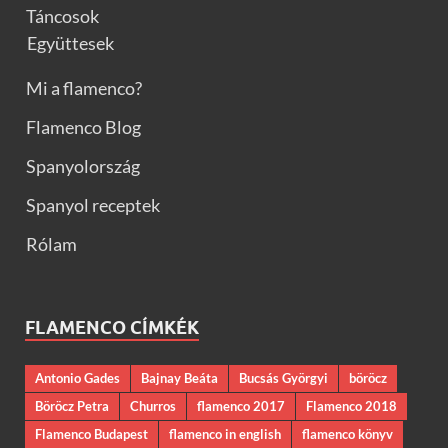
Táncosok
Együttesek
Mi a flamenco?
Flamenco Blog
Spanyolország
Spanyol receptek
Rólam
FLAMENCO CÍMKÉK
Antonio Gades
Bajnay Beáta
Bucsás Györgyi
böröcz
Böröcz Petra
Churros
flamenco 2017
Flamenco 2018
Flamenco Budapest
flamenco in english
flamenco könyv