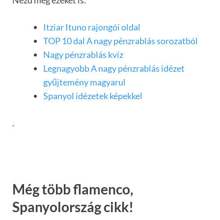
Nézd meg ezeket is:
Itziar Ituno rajongói oldal
TOP 10 dal A nagy pénzrablás sorozatból
Nagy pénzrablás kvíz
Legnagyobb A nagy pénzrablás idézet
gyűjtemény magyarul
Spanyol idézetek képekkel
.
Még több flamenco,
Spanyolország cikk!