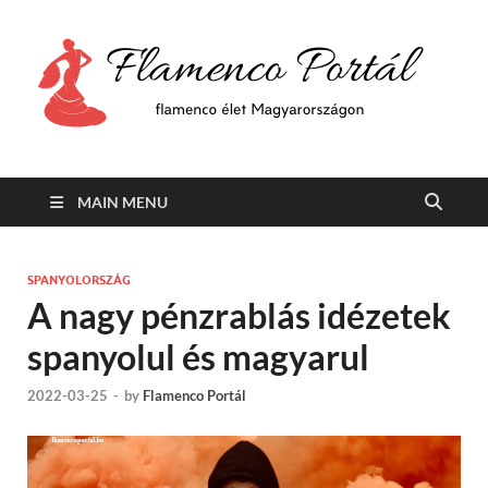
F
Min
flam
P
Span
MAIN MENU
SPANYOLORSZÁG
A nagy pénzrablás idézetek
spanyolul és magyarul
2022-03-25
-
by
Flamenco Portál