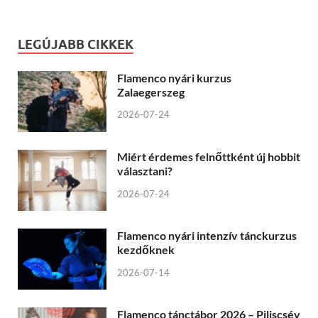
LEGÚJABB CIKKEK
Flamenco nyári kurzus
Zalaegerszeg
2026-07-24
Miért érdemes felnőttként új hobbit
választani?
2026-07-24
Flamenco nyári intenzív tánckurzus
kezdőknek
2026-07-14
Flamenco tánctábor 2026 – Piliscsév