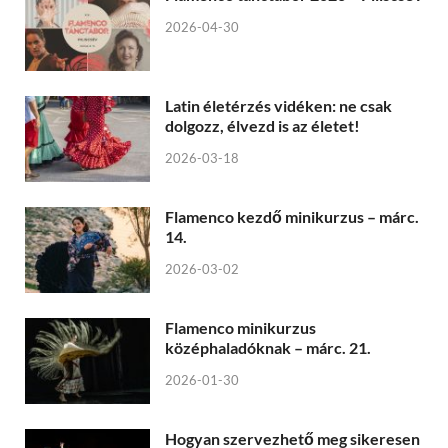
2026-04-30
Latin életérzés vidéken: ne csak
dolgozz, élvezd is az életet!
2026-03-18
Flamenco kezdő minikurzus – márc.
14.
2026-03-02
Flamenco minikurzus
középhaladóknak – márc. 21.
2026-01-30
Hogyan szervezhető meg sikeresen