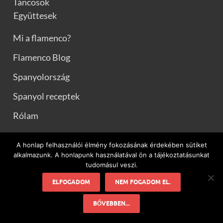
Táncosok
Együttesek
Mi a flamenco?
Flamenco Blog
Spanyolország
Spanyol receptek
Rólam
A honlap felhasználói élmény fokozásának érdekében sütiket
alkalmazunk. A honlapunk használatával ön a tájékoztatásunkat
FLAMENCO CÍMKÉK
tudomásul veszi.
ELFOGADOM
NEM FOGADOM EL.
Antonio Gades
Bajnay Beáta
Bucsás Györgyi
böröcz
Böröcz Petra
Churros
flamenco 2017
Flamenco 2018
BŐVEBBEN...
Flamenco Budapest
flamenco in english
flamenco könyv