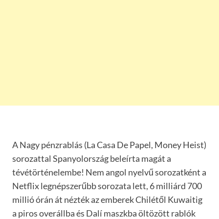
A Nagy pénzrablás (La Casa De Papel, Money Heist)
sorozattal Spanyolország beleírta magát a
tévétörténelembe! Nem angol nyelvű sorozatként a
Netflix legnépszerűbb sorozata lett, 6 milliárd 700
millió órán át nézték az emberek Chilétől Kuwaitig
a piros overállba és Dalí maszkba öltözött rablók