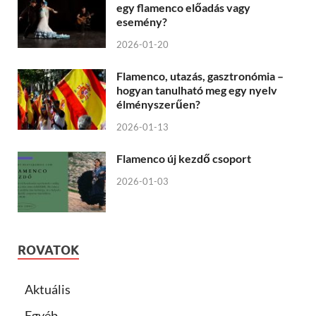
egy flamenco előadás vagy
esemény?
2026-01-20
Flamenco, utazás, gasztronómia –
hogyan tanulható meg egy nyelv
élményszerűen?
2026-01-13
Flamenco új kezdő csoport
2026-01-03
ROVATOK
Aktuális
Egyéb