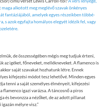
csór) című verset Lewis Carroll-tól?
A vers lényege,
et maga alkotott meg meglévő szavak önkényes
ját fantáziájából, amelyek egyes részeikben többé-
, s azok egyfajta homályos elegyét idézik fel, vagy
pzeletére.
lmük, de összességében mégis meg tudjuk érteni,
ük az igéket, főneveket, mellékneveket. A flamenco is
akkor saját szavakat hozhatunk létre. Ennek
yes kifejezési módot tesz lehetővé. Minden egyes
ja tenni a saját személyes élményeit, kifejezési
a flamenco igazi varázsa. A táncosnő a piros
ja és bevonzza a nézőket, de az adott pillanat
igazán mélyre visz.”