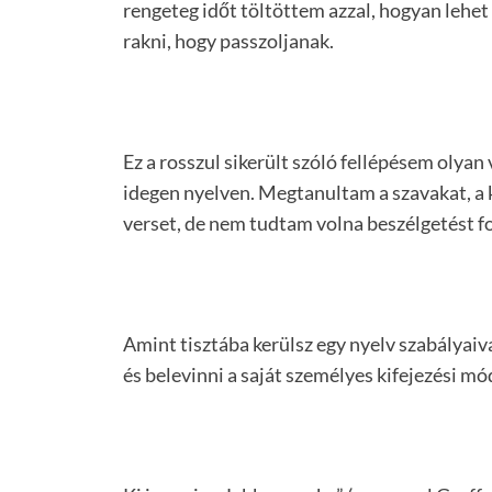
rengeteg időt töltöttem azzal, hogyan lehet
rakni, hogy passzoljanak.
Ez a rosszul sikerült szóló fellépésem olya
idegen nyelven. Megtanultam a szavakat, a 
verset, de nem tudtam volna beszélgetést fo
Amint tisztába kerülsz egy nyelv szabályaiva
és belevinni a saját személyes kifejezési m