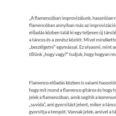
„A flamencóban improvizálunk, hasonlóan mi
flamencóban annyiban más az improvizáció 
előadás közben talál ki egy teljesen új tán
a táncos és a zenész között. Mivel mindkett
„beszélgetni” egymással. Ez olyasmi, mint 
tőlünk „hogy vagy?” tudjuk, hogy hogyan rea
Flamenco előadás közben is valami hasonlót 
hogy mit mond a flamenco gitáros és hogy h
jelek a flamencóban, amik segítik a kommuni
„suvida”, ami gyorsítást jelent, mikor a tán
gyorsítja a tempót. Vannak jelek, amivel a t