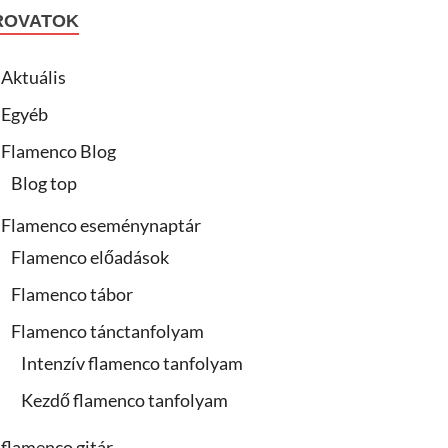
ROVATOK
Aktuális
Egyéb
Flamenco Blog
Blog top
Flamenco eseménynaptár
Flamenco előadások
Flamenco tábor
Flamenco tánctanfolyam
Intenzív flamenco tanfolyam
Kezdő flamenco tanfolyam
flamenco gitár