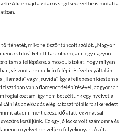
sélte Alice majd a gitáros segítségével be is mutatta
latban.
 történetét, mikor először táncolt szólót. „Nagyon
lamenco stílus) kellett táncolnom, ami egy nagyon
roltam a fellépésre, a mozdulatokat, hogy milyen
ban, viszont a produkció felépítésével egyáltalán
„llamada” vagy „suvida”. Így a fellépésen kiestem a
i tisztában van a flamenco felépítésével, az gyorsan
em foglalkoztam, így nem beszéltünk egy nyelvet a
álni és az előadás elég katasztrófálisra sikeredett
mmit átadni, mert egész idő alatt egymással
nevezőre kerüljünk. Ez egy jó lecke volt számomra és
flamenco nyelvet beszéljem folyékonyan. Azóta