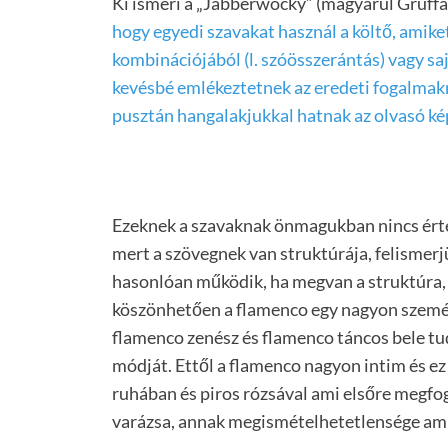
Ki ismeri a „Jabberwocky” (magyarul Gruffa
hogy egyedi szavakat használ a költő, amik
kombinációjából (l. szóösszerántás) vagy sa
kevésbé emlékeztetnek az eredeti fogalmakra
pusztán hangalakjukkal hatnak az olvasó ké
Ezeknek a szavaknak önmagukban nincs érte
mert a szövegnek van struktúrája, felismerj
hasonlóan működik, ha megvan a struktúra, 
köszönhetően a flamenco egy nagyon személ
flamenco zenész és flamenco táncos bele tud
módját. Ettől a flamenco nagyon intim és ez 
ruhában és piros rózsával ami elsőre megfog
varázsa, annak megismételhetetlensége ami 