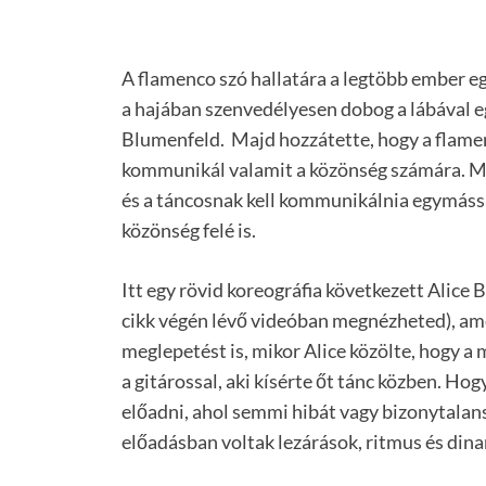
A flamenco szó hallatára a legtöbb ember eg
a hajában szenvedélyesen dobog a lábával eg
Blumenfeld. Majd hozzátette, hogy a flamenc
kommunikál valamit a közönség számára. Miv
és a táncosnak kell kommunikálnia egymáss
közönség felé is.
Itt egy rövid koreográfia következett Alice 
cikk végén lévő videóban megnézheted), ame
meglepetést is, mikor Alice közölte, hogy a
a gitárossal, aki kísérte őt tánc közben. Ho
előadni, ahol semmi hibát vagy bizonytalans
előadásban voltak lezárások, ritmus és dina