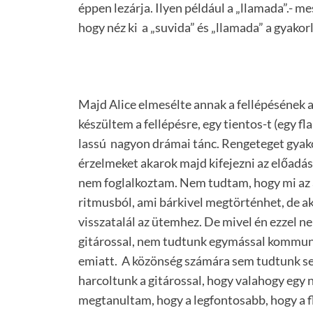
éppen lezárja. Ilyen például a „llamada”.- me
hogy néz ki a „suvida” és „llamada” a gyakor
Majd Alice elmesélte annak a fellépésének a
készültem a fellépésre, egy tientos-t (egy f
lassú nagyon drámai tánc. Rengeteget gyako
érzelmeket akarok majd kifejezni az előadás
nem foglalkoztam. Nem tudtam, hogy mi az a 
ritmusból, ami bárkivel megtörténhet, de ak
visszatalál az ütemhez. De mivel én ezzel n
gitárossal, nem tudtunk egymással kommunik
emiatt. A közönség számára sem tudtunk se
harcoltunk a gitárossal, hogy valahogy egy 
megtanultam, hogy a legfontosabb, hogy a 