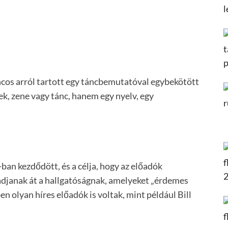
cos arról tartott egy táncbemutatóval egybekötött
k, zene vagy tánc, hanem egy nyelv, egy
an kezdődött, és a célja, hogy az előadók
djanak át a hallgatóságnak, amelyeket „érdemes
n olyan híres előadók is voltak, mint például Bill