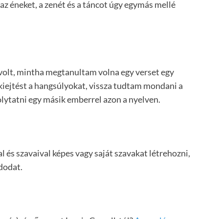
 az éneket, a zenét és a táncot úgy egymás mellé
n volt, mintha megtanultam volna egy verset egy
kiejtést a hangsúlyokat, vissza tudtam mondani a
lytatni egy másik emberrel azon a nyelven.
l és szavaival képes vagy saját szavakat létrehozni,
ódodat.