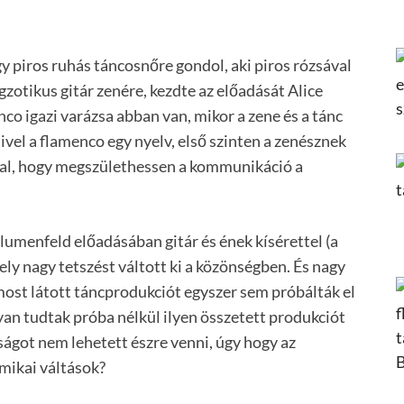
y piros ruhás táncosnőre gondol, aki piros rózsával
zotikus gitár zenére, kezdte az előadását Alice
o igazi varázsa abban van, mikor a zene és a tánc
el a flamenco egy nyelv, első szinten a zenésznek
al, hogy megszülethessen a kommunikáció a
Blumenfeld előadásában gitár és ének kísérettel (a
ly nagy tetszést váltott ki a közönségben. És nagy
 most látott táncprodukciót egyszer sem próbálták el
gyan tudtak próba nélkül ilyen összetett produkciót
ágot nem lehetett észre venni, úgy hogy az
mikai váltások?