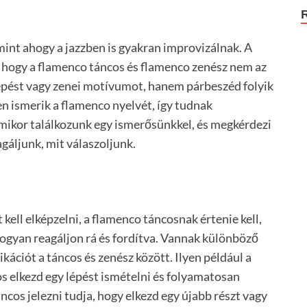
nt ahogy a jazzben is gyakran improvizálnak. A
hogy a flamenco táncos és flamenco zenész nem az
clépést vagy zenei motívumot, hanem párbeszéd folyik
en ismerik a flamenco nyelvét, így tudnak
amikor találkozunk egy ismerősünkkel, és megkérdezi
gáljunk, mit válaszoljunk.
kell elképzelni, a flamenco táncosnak értenie kell,
ogyan reagáljon rá és fordítva. Vannak különböző
kációt a táncos és zenész között. Ilyen például a
cos elkezd egy lépést ismételni és folyamatosan
áncos jelezni tudja, hogy elkezd egy újabb részt vagy