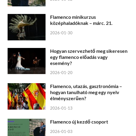
Flamenco minikurzus
középhaladóknak – márc. 21.
2026-01-30
Hogyan szervezhető meg sikeresen
egy flamenco előadás vagy
esemény?
2026-01-20
Flamenco, utazás, gasztronómia –
hogyan tanulható meg egy nyelv
élményszerűen?
2026-01-13
Flamenco új kezdő csoport
2026-01-03