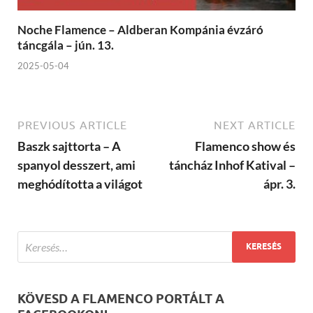
Noche Flamence – Aldberan Kompánia évzáró
táncgála – jún. 13.
2025-05-04
PREVIOUS ARTICLE
NEXT ARTICLE
Baszk sajttorta – A
Flamenco show és
spanyol desszert, ami
táncház Inhof Katival –
meghódította a világot
ápr. 3.
KÖVESD A FLAMENCO PORTÁLT A