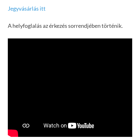
Jegyvásárlás itt
A helyfoglalás az érkezés sorrendjében történik.