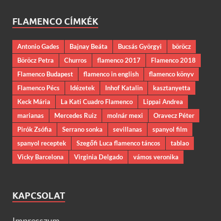
FLAMENCO CÍMKÉK
Antonio Gades
Bajnay Beáta
Bucsás Györgyi
böröcz
Böröcz Petra
Churros
flamenco 2017
Flamenco 2018
Flamenco Budapest
flamenco in english
flamenco könyv
Flamenco Pécs
Idézetek
Inhof Katalin
kasztanyetta
Keck Mária
La Kati Cuadro Flamenco
Lippai Andrea
marianas
Mercedes Ruiz
molnár mexi
Oravecz Péter
Pirók Zsófia
Serrano sonka
sevillanas
spanyol film
spanyol receptek
Szegőfi Luca flamenco táncos
tablao
Vicky Barcelona
Virginia Delgado
vámos veronika
KAPCSOLAT
Impresszum