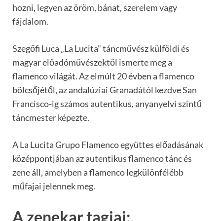
hozni, legyen az öröm, bánat, szerelem vagy
fájdalom.
Szegőfi Luca „La Lucita” táncművész külföldi és
magyar előadóművészektől ismerte meg a
flamenco világát. Az elmúlt 20 évben a flamenco
bölcsőjétől, az andalúziai Granadától kezdve San
Francisco-ig számos autentikus, anyanyelvi szintű
táncmester képezte.
A La Lucita Grupo Flamenco együttes előadásának
középpontjában az autentikus flamenco tánc és
zene áll, amelyben a flamenco legkülönfélébb
műfajai jelennek meg.
A zenekar tagjai: