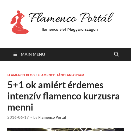
F
Min
flam
P
Span
MAIN MENU
FLAMENCO BLOG
/
FLAMENCO TÁNCTANFOLYAM
5+1 ok amiért érdemes
intenzív flamenco kurzusra
menni
2016-06-17
-
by
Flamenco Portál