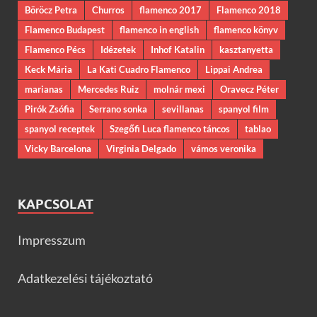
Böröcz Petra
Churros
flamenco 2017
Flamenco 2018
Flamenco Budapest
flamenco in english
flamenco könyv
Flamenco Pécs
Idézetek
Inhof Katalin
kasztanyetta
Keck Mária
La Kati Cuadro Flamenco
Lippai Andrea
marianas
Mercedes Ruiz
molnár mexi
Oravecz Péter
Pirók Zsófia
Serrano sonka
sevillanas
spanyol film
spanyol receptek
Szegőfi Luca flamenco táncos
tablao
Vicky Barcelona
Virginia Delgado
vámos veronika
KAPCSOLAT
Impresszum
Adatkezelési tájékoztató