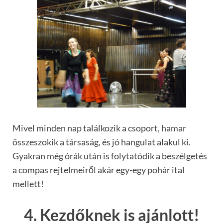
Mivel minden nap találkozik a csoport, hamar
összeszokik a társaság, és jó hangulat alakul ki.
Gyakran még órák után is folytatódik a beszélgetés
a compas rejtelmeiről akár egy-egy pohár ital
mellett!
4. Kezdőknek is ajánlott!