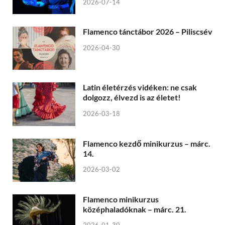
2026-07-14
Flamenco tánctábor 2026 – Piliscsév
2026-04-30
Latin életérzés vidéken: ne csak
dolgozz, élvezd is az életet!
2026-03-18
Flamenco kezdő minikurzus – márc.
14.
2026-03-02
Flamenco minikurzus
középhaladóknak – márc. 21.