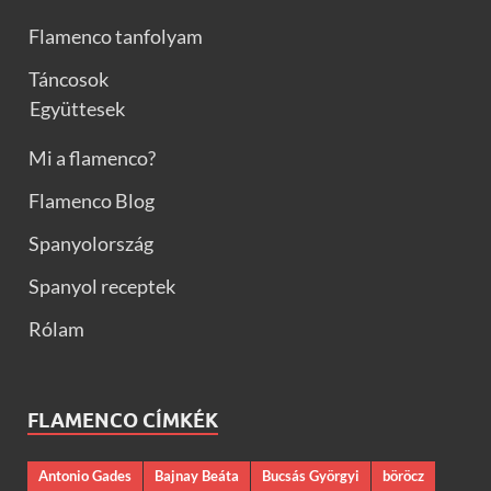
Flamenco tanfolyam
Táncosok
Együttesek
Mi a flamenco?
Flamenco Blog
Spanyolország
Spanyol receptek
Rólam
FLAMENCO CÍMKÉK
Antonio Gades
Bajnay Beáta
Bucsás Györgyi
böröcz