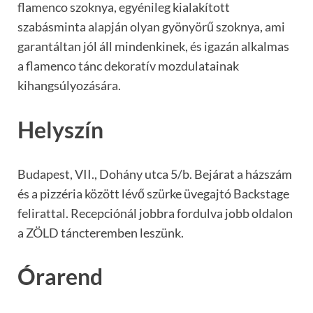
flamenco szoknya, egyénileg kialakított
szabásminta alapján olyan gyönyörű szoknya, ami
garantáltan jól áll mindenkinek, és igazán alkalmas
a flamenco tánc dekoratív mozdulatainak
kihangsúlyozására.
Helyszín
Budapest, VII., Dohány utca 5/b. Bejárat a házszám
és a pizzéria között lévő szürke üvegajtó Backstage
felirattal. Recepciónál jobbra fordulva jobb oldalon
a ZÖLD táncteremben leszünk.
Órarend