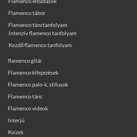
Flamenco előadások
Flamenco tábor
Flamenco tánctanfolyam
Intenzív flamenco tanfolyam
Kezdő flamenco tanfolyam
flamenco gitár
Flamenco kifejezések
Flamenco palo-k, stílusok
Flamenco tánc
Flamenco videok
Interjú
Kvízek