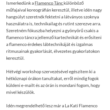
Ismerkedünk a
Flamenco Tánc
különböző
műfajaival koreográfián keresztül, illetve idén nagy
hangsúlyt szeretnék fektetni a látványos szoknya
használatra is, technikailag és rutint szerezve arra.
Szeretném fókuszba helyezni a gyönyörű csakis a
flamenco táncra jellemző kartechnikát és erősíteni
a flamenco érdekes lábtechnikáját és izgalmas
ritmusainak gyakorlását, élvezetes gyakorlatokon
keresztül.
Hétvégi workshop szervezésével egészítem ki a
hétköznapi órákon tanultakat, erről mindig fogok
küldeni e-mailt és az órán is mondani fogom, hogy
mivel készülök.
Idén megrendelhető lesz már a La Kati Flamenco