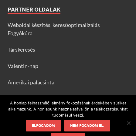
PARTNER OLDALAK
Weboldal készítés, keresőoptimalizálás
Fogyókúra
Társkeresés
Valentin-nap
Amerikai palacsinta
Frankfurtileves.com
A honlap felhasználói élmény fokozásának érdekében sütiket
alkalmazunk. A honlapunk használatával ön a tájékoztatásunkat
tudomásul veszi.
ELFOGADOM
NEM FOGADOM EL.
Minden ami flamenco és Spanyolország!