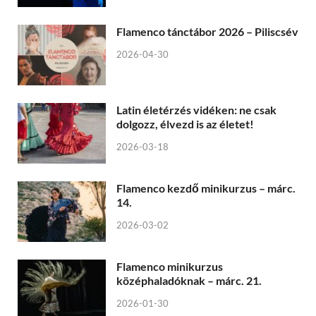
Flamenco tánctábor 2026 – Piliscsév
2026-04-30
Latin életérzés vidéken: ne csak
dolgozz, élvezd is az életet!
2026-03-18
Flamenco kezdő minikurzus – márc.
14.
2026-03-02
Flamenco minikurzus
középhaladóknak – márc. 21.
2026-01-30