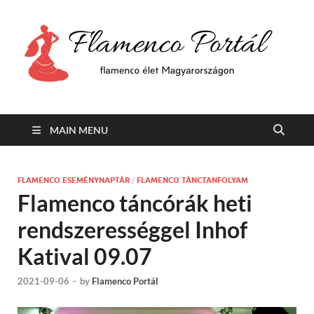
F
Min
flam
P
Span
MAIN MENU
FLAMENCO ESEMÉNYNAPTÁR
/
FLAMENCO TÁNCTANFOLYAM
Flamenco táncórák heti
rendszerességgel Inhof
Katival 09.07
2021-09-06
-
by
Flamenco Portál