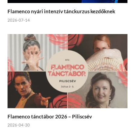
Flamenco nyári intenzív tánckurzus kezdőknek
2026-07-14
Flamenco tánctábor 2026 – Piliscsév
2026-04-30