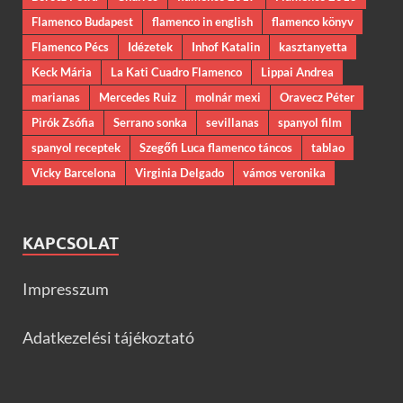
Flamenco Budapest
flamenco in english
flamenco könyv
Flamenco Pécs
Idézetek
Inhof Katalin
kasztanyetta
Keck Mária
La Kati Cuadro Flamenco
Lippai Andrea
marianas
Mercedes Ruiz
molnár mexi
Oravecz Péter
Pirók Zsófia
Serrano sonka
sevillanas
spanyol film
spanyol receptek
Szegőfi Luca flamenco táncos
tablao
Vicky Barcelona
Virginia Delgado
vámos veronika
KAPCSOLAT
Impresszum
Adatkezelési tájékoztató