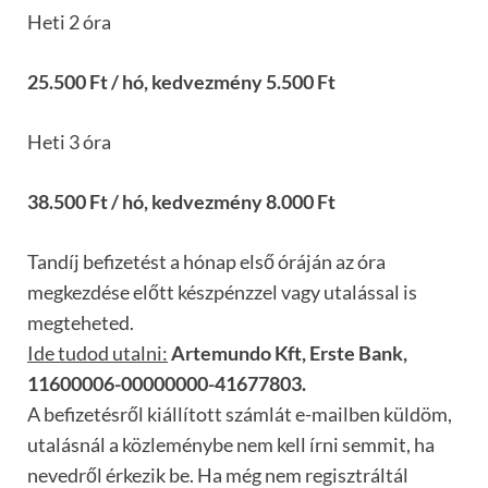
Heti 2 óra
25.500 Ft / hó, kedvezmény 5.500 Ft
Heti 3 óra
38.500 Ft / hó, kedvezmény 8.000 Ft
Tandíj befizetést a hónap első óráján az óra
megkezdése előtt készpénzzel vagy utalással is
megteheted.
Ide tudod utalni:
Artemundo Kft, Erste Bank,
11600006-00000000-41677803.
A befizetésről kiállított számlát e-mailben küldöm,
utalásnál a közleménybe nem kell írni semmit, ha
nevedről érkezik be. Ha még nem regisztráltál