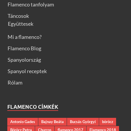
Flamenco tanfolyam
Táncosok
Együttesek
Mi a flamenco?
Flamenco Blog
Spanyolország
Spanyol receptek
Rólam
FLAMENCO CÍMKÉK
Antonio Gades
Bajnay Beáta
Bucsás Györgyi
böröcz
Böröcz Petra
Churros
flamenco 2017
Flamenco 2018