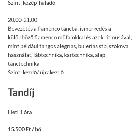
Szint: közép-haladó
20.00-21.00
Bevezetés a flamenco táncba. ismerkedés a
különböző flamenco műfajokkal és azok ritmusával,
mint például tangos alegrías, bulerías stb, szoknya
használat, lábtechnika, kartechnika, alap
tánctechnika,
Szint: kezdő/ újrakezdő
Tandíj
Heti 1 óra
15.500 Ft / hó