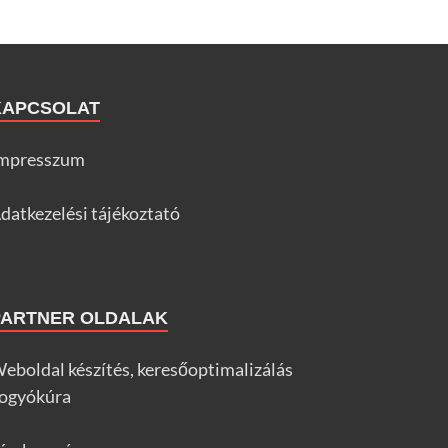
KAPCSOLAT
mpresszum
datkezelési tájékoztató
PARTNER OLDALAK
eboldal készítés, keresőoptimalizálás
ogyókúra