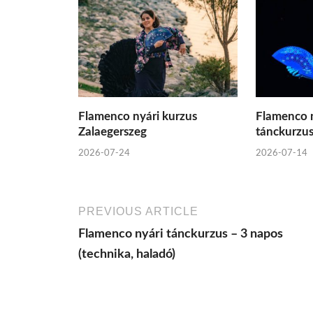
Flamenco nyári kurzus
Flamenco n
Zalaegerszeg
tánckurzu
2026-07-24
2026-07-14
PREVIOUS ARTICLE
Flamenco nyári tánckurzus – 3 napos
(technika, haladó)