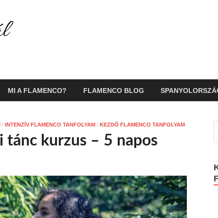
Flamenco Portál
Minden ami flamenco és Spanyolország!
MI A FLAMENCO?
FLAMENCO BLOG
SPANYOLORSZÁ
M
/
INTENZÍV FLAMENCO TANFOLYAM
/
KEZDŐ FLAMENCO TANFOLYAM
i tánc kurzus – 5 napos