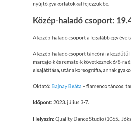
nyújtó gyakorlatokkal fejezzük be.
Közép-haladó csoport: 19.
A közép-haladó csoport a legalább egy éve t
A közép-haladó csoport táncórái a kezdőtől
marcaje-k és remate-k következnek 6/8-ra é
elsajátítása, utána koreográfia, annak gyako
Oktató:
Bajnay Beáta
– flamenco táncos, ta
: 2023. július 3-7.
Időpont
: Quality Dance Studio (1065., Jókai
Helyszín