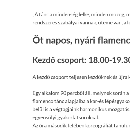
„A tánc a mindenség lelke, minden mozog, m
rendszeres szabályai vannak, üteme van, a l
Öt napos, nyári flamen
Kezdő csoport: 18.00-19.30
A kezdő csoport teljesen kezdőknek és újra 
Egy alkalom 90 percből áll, melynek során a
flamenco tánc alapjaiba a kar-és lépésgyako
belül is a végtagjaink harmonikus mozgatásá
egyensúlyi gyakorlatsorokkal.
Az óra második felében koreográfiát tanulun