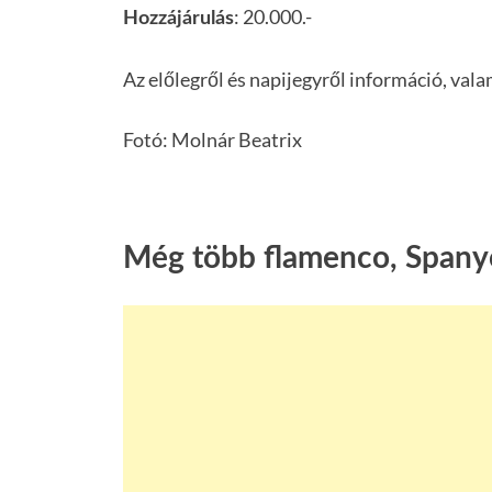
: 20.000.-
Hozzájárulás
Az előlegről és napijegyről információ, val
Fotó: Molnár Beatrix
Még több flamenco, Spanyo