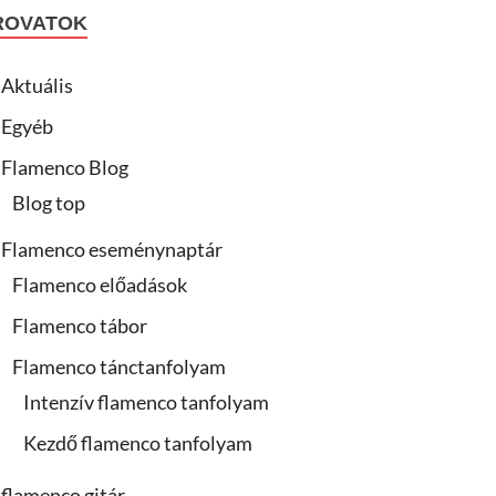
ROVATOK
Aktuális
Egyéb
Flamenco Blog
Blog top
Flamenco eseménynaptár
Flamenco előadások
Flamenco tábor
Flamenco tánctanfolyam
Intenzív flamenco tanfolyam
Kezdő flamenco tanfolyam
flamenco gitár