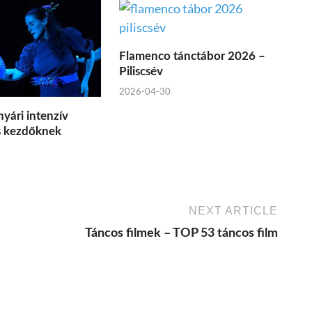
Flamenco tánctábor 2026 –
Piliscsév
2026-04-30
yári intenzív
s kezdőknek
NEXT ARTICLE
Táncos filmek – TOP 53 táncos film