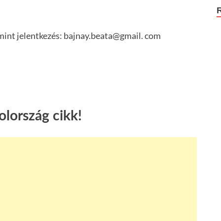
amint jelentkezés: bajnay.beata@gmail. com
lország cikk!