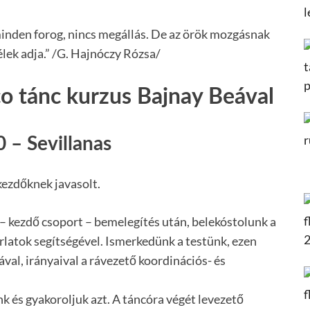
inden forog, nincs megállás. De az örök mozgásnak
élek adja.” /G. Hajnóczy Rózsa/
co tánc kurzus Bajnay Beával
 – Sevillanas
kezdőknek javasolt.
 – kezdő csoport – bemelegítés után, belekóstolunk a
rlatok segítségével. Ismerkedünk a testünk, ezen
val, irányaival a rávezető koordinációs- és
k és gyakoroljuk azt. A táncóra végét levezető