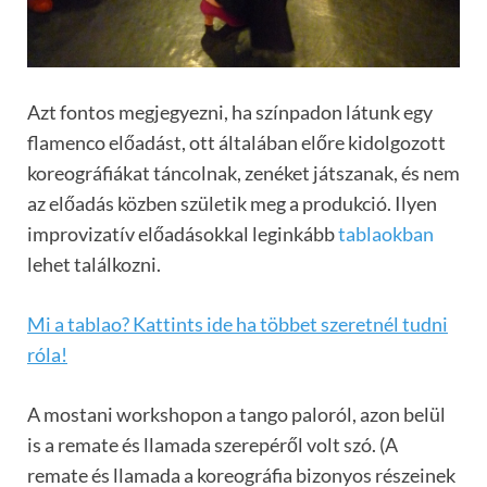
Azt fontos megjegyezni, ha színpadon látunk egy
flamenco előadást, ott általában előre kidolgozott
koreográfiákat táncolnak, zenéket játszanak, és nem
az előadás közben születik meg a produkció. Ilyen
improvizatív előadásokkal leginkább
tablaokban
lehet találkozni.
Mi a tablao? Kattints ide ha többet szeretnél tudni
róla!
A mostani workshopon a tango paloról, azon belül
is a remate és llamada szerepéről volt szó. (A
remate és llamada a koreográfia bizonyos részeinek