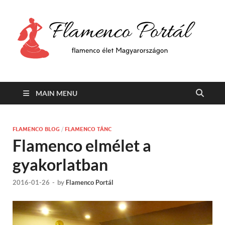
F
Min
flam
P
Span
MAIN MENU
FLAMENCO BLOG
/
FLAMENCO TÁNC
Flamenco elmélet a
gyakorlatban
2016-01-26
-
by
Flamenco Portál