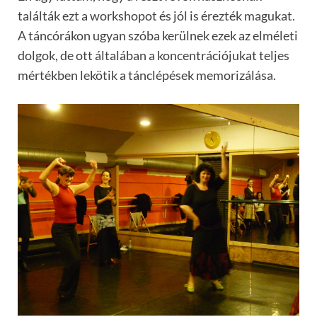
találták ezt a workshopot és jól is érezték magukat.
A táncórákon ugyan szóba kerülnek ezek az elméleti
dolgok, de ott általában a koncentrációjukat teljes
mértékben lekötik a tánclépések memorizálása.