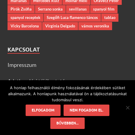
marianas
Mercedes Ruiz
molnár mexi
Oravecz Péter
Pirók Zsófia
Serrano sonka
sevillanas
spanyol film
spanyol receptek
Szegőfi Luca flamenco táncos
tablao
Vicky Barcelona
Virginia Delgado
vámos veronika
KAPCSOLAT
Impresszum
Adatkezelési tájékoztató
A honlap felhasználói élmény fokozásának érdekében sütiket
alkalmazunk. A honlapunk használatával ön a tájékoztatásunkat
tudomásul veszi.
ELFOGADOM
NEM FOGADOM EL.
PARTNER OLDALAK
BŐVEBBEN...
Weboldal készítés, keresőoptimalizálás