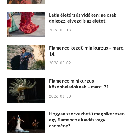
Latin életérzés vidéken: ne csak
dolgozz, élvezd is az életet!
2026-03-18
Flamenco kezdő minikurzus – márc.
14.
2026-03-02
Flamenco minikurzus
középhaladóknak – márc. 21.
2026-01-30
Hogyan szervezhető meg sikeresen
egy flamenco előadás vagy
esemény?