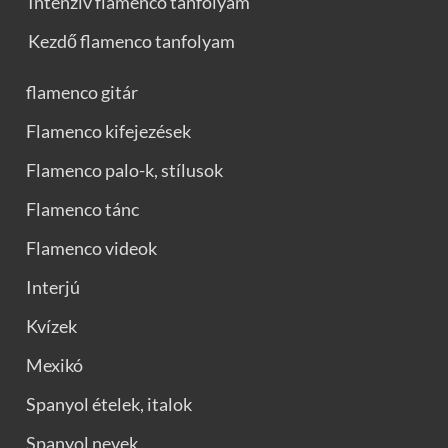
Intenzív flamenco tanfolyam
Kezdő flamenco tanfolyam
flamenco gitár
Flamenco kifejezések
Flamenco palo-k, stílusok
Flamenco tánc
Flamenco videok
Interjú
Kvízek
Mexikó
Spanyol ételek, italok
Spanyol nevek