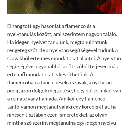
Elhangzott egy hasonlat a flamenco és a
nyelvtanulás között, ami szerintem nagyon találó.
Ha idegen nyelvet tanulunk, megtanulhatunk
rengeteg szót, de a nyelvtan segítségével tudunk a
szavakból értelmes mondatokat alkotni. A nyelvtan
segítségével ugyanabból az öt szóból teljesen más
értelmű mondatokat is készíthetünk. A
flamencóban a tánclépések a szavak, a nyelvtan
pedig azon dolgok megértése, hogy hol és mikor van
a remate vagy llamada. Amikor egy flamenco
tanfolyamon megtanul valaki egy koreográfiát, ha
nincsen tisztában ezen ismeretekkel, az olyan,
mintha szó szerint megtanulna egy idegen nyelvű