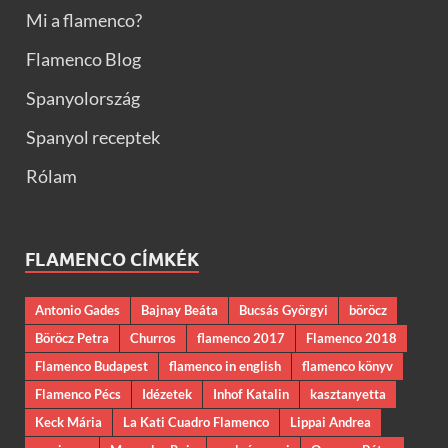
Mi a flamenco?
Flamenco Blog
Spanyolország
Spanyol receptek
Rólam
FLAMENCO CÍMKÉK
Antonio Gades
Bajnay Beáta
Bucsás Györgyi
böröcz
Böröcz Petra
Churros
flamenco 2017
Flamenco 2018
Flamenco Budapest
flamenco in english
flamenco könyv
Flamenco Pécs
Idézetek
Inhof Katalin
kasztanyetta
Keck Mária
La Kati Cuadro Flamenco
Lippai Andrea