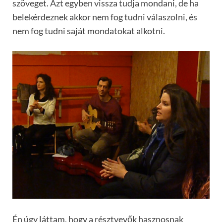
szöveget. Azt egyben vissza tudja mondani, de ha
belekérdeznek akkor nem fog tudni válaszolni, és
nem fog tudni saját mondatokat alkotni.
Én úgy láttam, hogy a résztvevők hasznosnak