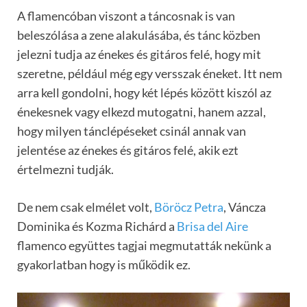
A flamencóban viszont a táncosnak is van
beleszólása a zene alakulásába, és tánc közben
jelezni tudja az énekes és gitáros felé, hogy mit
szeretne, például még egy versszak éneket. Itt nem
arra kell gondolni, hogy két lépés között kiszól az
énekesnek vagy elkezd mutogatni, hanem azzal,
hogy milyen tánclépéseket csinál annak van
jelentése az énekes és gitáros felé, akik ezt
értelmezni tudják.
De nem csak elmélet volt,
Böröcz Petra
, Váncza
Dominika és Kozma Richárd a
Brisa del Aire
flamenco együttes tagjai megmutatták nekünk a
gyakorlatban hogy is működik ez.