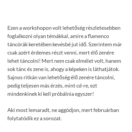
Ezen a workshopon volt lehetőség részletesebben
foglalkozni olyan témákkal, amire a flamenco
táncórák keretében kevésbé jut idő. Szerintem már
csak azért érdemes részt venni, mert élő zenére
lehet táncolni! Mert nem csak elmélet volt, hanem
sok tánc és zene is, ahogy a képeken is láthatjátok.
Sajnos ritkán van lehetőség élő zenére táncolni,
pedig teljesen más érzés, mint cd-re, ezt
mindenkinek ki kell próbálnia egyszer!
Aki most lemaradt, ne aggódjon, mert februárban
folytatódik ez a sorozat.