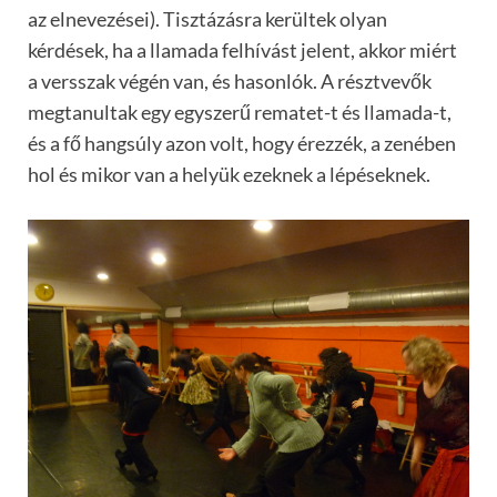
az elnevezései). Tisztázásra kerültek olyan
kérdések, ha a llamada felhívást jelent, akkor miért
a versszak végén van, és hasonlók. A résztvevők
megtanultak egy egyszerű rematet-t és llamada-t,
és a fő hangsúly azon volt, hogy érezzék, a zenében
hol és mikor van a helyük ezeknek a lépéseknek.