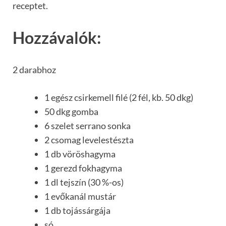
receptet.
Hozzávalók:
2 darabhoz
1 egész csirkemell filé (2 fél, kb. 50 dkg)
50 dkg gomba
6 szelet serrano sonka
2 csomag levelestészta
1 db vöröshagyma
1 gerezd fokhagyma
1 dl tejszín (30 %-os)
1 evőkanál mustár
1 db tojássárgája
só