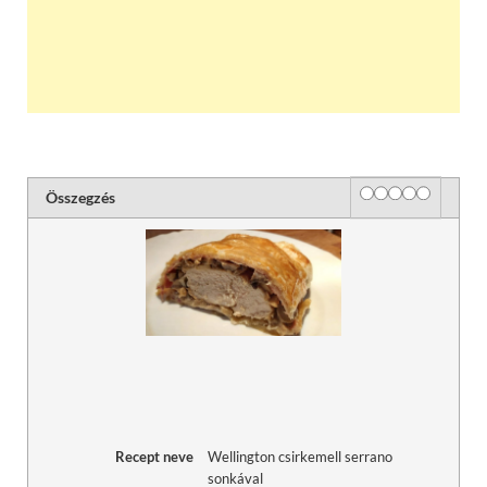
Rating
1 star
2 stars
3 stars
4 stars
5 stars
Összegzés
Recept neve
Wellington csirkemell serrano
sonkával