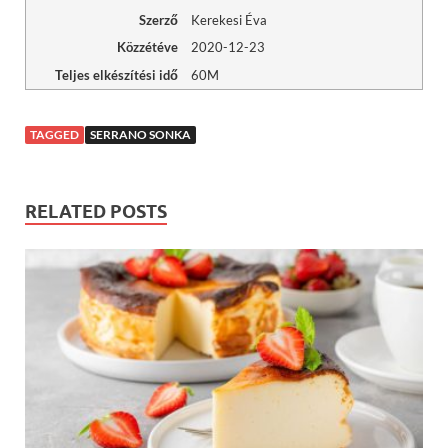
Szerző
Kerekesi Éva
Közzétéve
2020-12-23
Teljes elkészítési idő
60M
TAGGED
SERRANO SONKA
RELATED POSTS