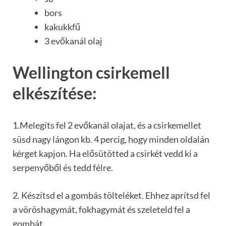
bors
kakukkfű
3 evőkanál olaj
Wellington csirkemell
elkészítése:
1.Melegíts fel 2 evőkanál olajat, és a csirkemellet
süsd nagy lángon kb. 4 percig, hogy minden oldalán
kérget kapjon. Ha elősütötted a csirkét vedd ki a
serpenyőből és tedd félre.
2. Készítsd el a gombás tölteléket. Ehhez aprítsd fel
a vöröshagymát, fokhagymát és szeleteld fel a
gombát.