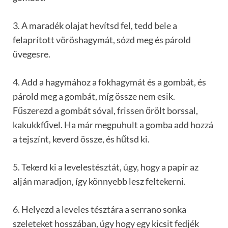
3. A maradék olajat hevítsd fel, tedd bele a
felaprított vöröshagymát, sózd meg és párold
üvegesre.
4. Add a hagymához a fokhagymát és a gombát, és
párold meg a gombát, míg össze nem esik.
Fűszerezd a gombát sóval, frissen őrölt borssal,
kakukkfűvel. Ha már megpuhult a gomba add hozzá
a tejszínt, keverd össze, és hűtsd ki.
5. Tekerd ki a levelestésztát, úgy, hogy a papír az
alján maradjon, így könnyebb lesz feltekerni.
6. Helyezd a leveles tésztára a serrano sonka
szeleteket hosszában, úgy hogy egy kicsit fedjék