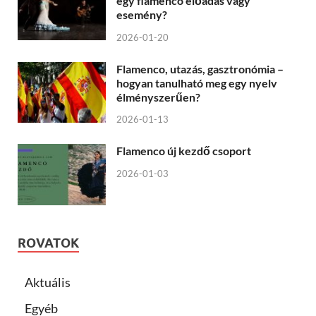
egy flamenco előadás vagy
esemény?
2026-01-20
Flamenco, utazás, gasztronómia –
hogyan tanulható meg egy nyelv
élményszerűen?
2026-01-13
Flamenco új kezdő csoport
2026-01-03
ROVATOK
Aktuális
Egyéb