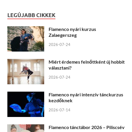
LEGÚJABB CIKKEK
Flamenco nyári kurzus
Zalaegerszeg
2026-07-24
Miért érdemes felnőttként új hobbit
választani?
2026-07-24
Flamenco nyári intenzív tánckurzus
kezdőknek
2026-07-14
Flamenco tánctábor 2026 – Piliscsév