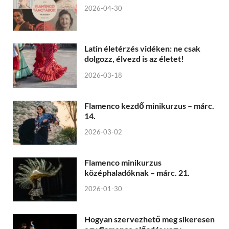
2026-04-30
Latin életérzés vidéken: ne csak
dolgozz, élvezd is az életet!
2026-03-18
Flamenco kezdő minikurzus – márc.
14.
2026-03-02
Flamenco minikurzus
középhaladóknak – márc. 21.
2026-01-30
Hogyan szervezhető meg sikeresen