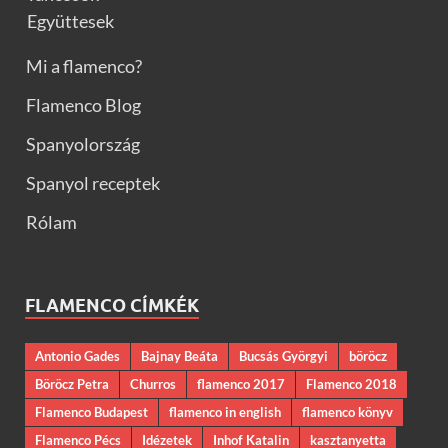
Együttesek
Mi a flamenco?
Flamenco Blog
Spanyolország
Spanyol receptek
Rólam
FLAMENCO CÍMKÉK
Antonio Gades
Bajnay Beáta
Bucsás Györgyi
böröcz
Böröcz Petra
Churros
flamenco 2017
Flamenco 2018
Flamenco Budapest
flamenco in english
flamenco könyv
Flamenco Pécs
Idézetek
Inhof Katalin
kasztanyetta