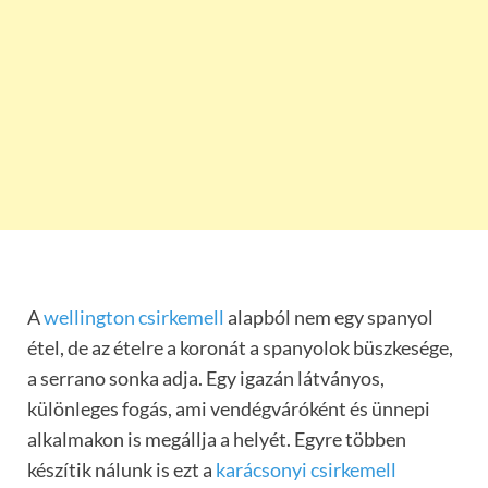
A
wellington csirkemell
alapból nem egy spanyol
étel, de az ételre a koronát a spanyolok büszkesége,
a serrano sonka adja. Egy igazán látványos,
különleges fogás, ami vendégváróként és ünnepi
alkalmakon is megállja a helyét. Egyre többen
készítik nálunk is ezt a
karácsonyi csirkemell