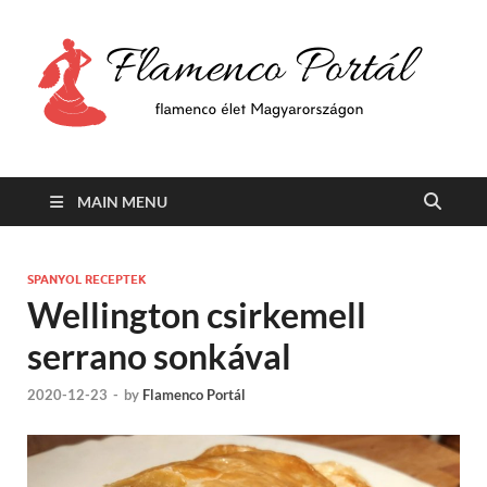
F
Min
flam
P
Span
MAIN MENU
SPANYOL RECEPTEK
Wellington csirkemell
serrano sonkával
2020-12-23
-
by
Flamenco Portál