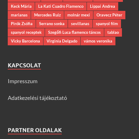
Keck Mária
La Kati Cuadro Flamenco
Lippai Andrea
marianas
Mercedes Ruiz
molnár mexi
Oravecz Péter
Pirók Zsófia
Serrano sonka
sevillanas
spanyol film
spanyol receptek
Szegőfi Luca flamenco táncos
tablao
Vicky Barcelona
Virginia Delgado
vámos veronika
KAPCSOLAT
Impresszum
Adatkezelési tájékoztató
PARTNER OLDALAK