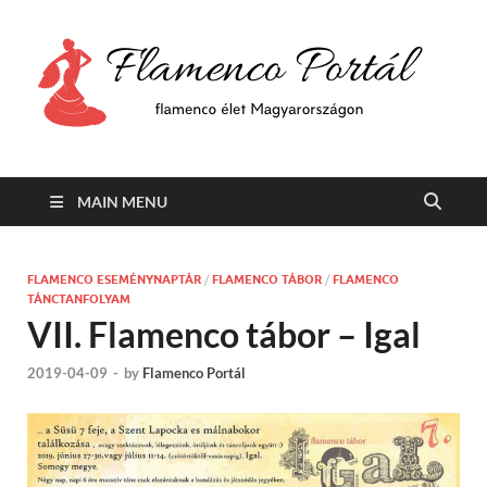
F
Min
flam
P
Span
MAIN MENU
FLAMENCO ESEMÉNYNAPTÁR
/
FLAMENCO TÁBOR
/
FLAMENCO
TÁNCTANFOLYAM
VII. Flamenco tábor – Igal
2019-04-09
-
by
Flamenco Portál