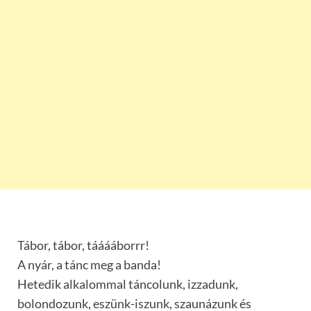
Tábor, tábor, tááááborrr!
A nyár, a tánc meg a banda!
Hetedik alkalommal táncolunk, izzadunk,
bolondozunk, eszünk-iszunk, szaunázunk és