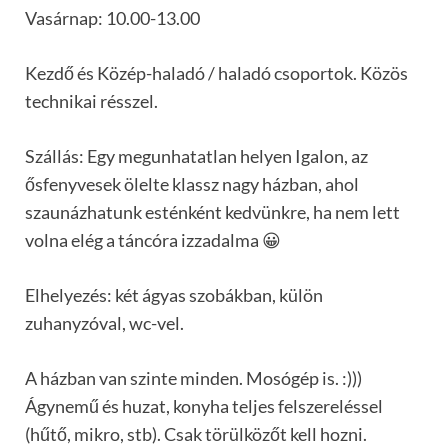
Vasárnap: 10.00-13.00
Kezdő és Közép-haladó / haladó csoportok. Közös
technikai résszel.
Szállás: Egy megunhatatlan helyen Igalon, az
ősfenyvesek ölelte klassz nagy házban, ahol
szaunázhatunk esténként kedvünkre, ha nem lett
volna elég a táncóra izzadalma 😀
Elhelyezés: két ágyas szobákban, külön
zuhanyzóval, wc-vel.
A házban van szinte minden. Mosógép is. :)))
Ágynemű és huzat, konyha teljes felszereléssel
(hűtő, mikro, stb). Csak törülközőt kell hozni.