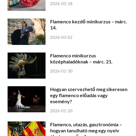
2026-03-18
Flamenco kezdő minikurzus – márc.
14.
2026-03-02
Flamenco minikurzus
középhaladóknak – márc. 21.
2026-01-30
Hogyan szervezhető meg sikeresen
egy flamenco előadás vagy
esemény?
2026-01-20
Flamenco, utazás, gasztronómia –
hogyan tanulható meg egy nyelv