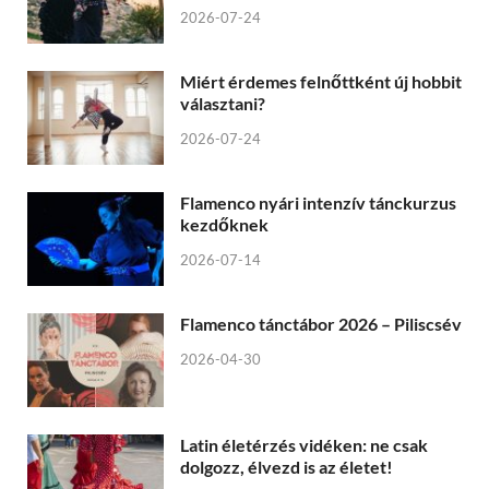
2026-07-24
Miért érdemes felnőttként új hobbit
választani?
2026-07-24
Flamenco nyári intenzív tánckurzus
kezdőknek
2026-07-14
Flamenco tánctábor 2026 – Piliscsév
2026-04-30
Latin életérzés vidéken: ne csak
dolgozz, élvezd is az életet!