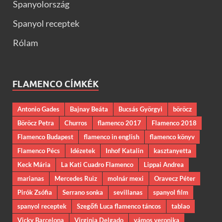
Spanyolország
Spanyol receptek
Rólam
FLAMENCO CÍMKÉK
Antonio Gades
Bajnay Beáta
Bucsás Györgyi
böröcz
Böröcz Petra
Churros
flamenco 2017
Flamenco 2018
Flamenco Budapest
flamenco in english
flamenco könyv
Flamenco Pécs
Idézetek
Inhof Katalin
kasztanyetta
Keck Mária
La Kati Cuadro Flamenco
Lippai Andrea
marianas
Mercedes Ruiz
molnár mexi
Oravecz Péter
Pirók Zsófia
Serrano sonka
sevillanas
spanyol film
spanyol receptek
Szegőfi Luca flamenco táncos
tablao
Vicky Barcelona
Virginia Delgado
vámos veronika