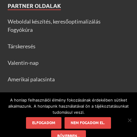
PARTNER OLDALAK
Weboldal készítés, keresőoptimalizálás
Fogyókúra
Társkeresés
Valentin-nap
Amerikai palacsinta
Frankfurtileves.com
A honlap felhasználói élmény fokozásának érdekében sütiket
alkalmazunk. A honlapunk használatával ön a tájékoztatásunkat
tudomásul veszi.
ELFOGADOM
NEM FOGADOM EL.
Minden ami flamenco és Spanyolország!
BŐVEBBEN...