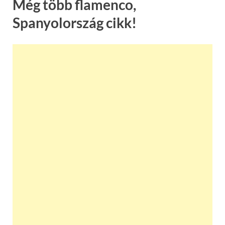
Még több flamenco,
Spanyolország cikk!