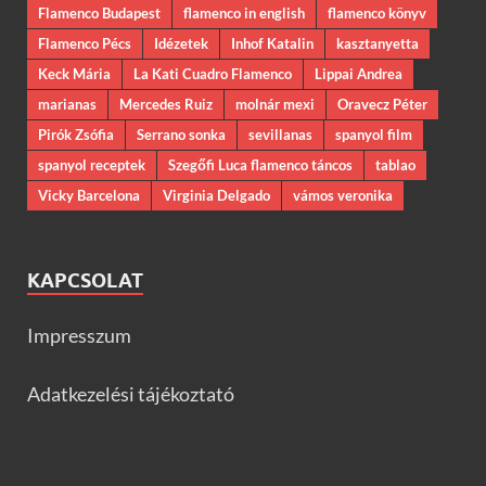
Flamenco Budapest
flamenco in english
flamenco könyv
Flamenco Pécs
Idézetek
Inhof Katalin
kasztanyetta
Keck Mária
La Kati Cuadro Flamenco
Lippai Andrea
marianas
Mercedes Ruiz
molnár mexi
Oravecz Péter
Pirók Zsófia
Serrano sonka
sevillanas
spanyol film
spanyol receptek
Szegőfi Luca flamenco táncos
tablao
Vicky Barcelona
Virginia Delgado
vámos veronika
KAPCSOLAT
Impresszum
Adatkezelési tájékoztató