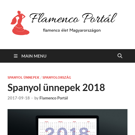
F
Min
flam
P
Span
MAIN MENU
SPANYOL ÜNNEPEK
/
SPANYOLORSZÁG
Spanyol ünnepek 2018
2017-09-18
-
by
Flamenco Portál