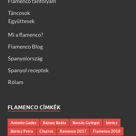
Flamenco tanfolyam
Táncosok
Együttesek
Mi a flamenco?
Flamenco Blog
Spanyolország
Spanyol receptek
Rólam
FLAMENCO CÍMKÉK
Antonio Gades
Bajnay Beáta
Bucsás Györgyi
böröcz
Böröcz Petra
Churros
flamenco 2017
Flamenco 2018