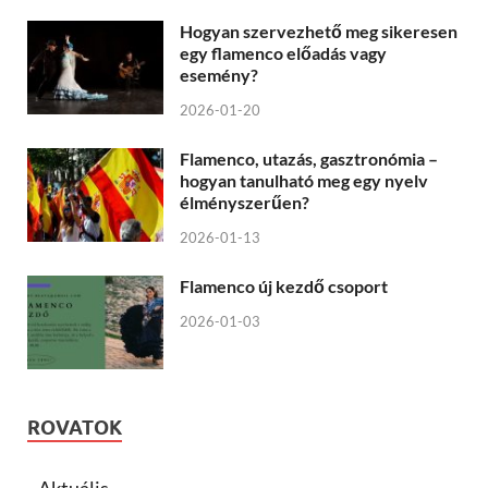
Hogyan szervezhető meg sikeresen
egy flamenco előadás vagy
esemény?
2026-01-20
Flamenco, utazás, gasztronómia –
hogyan tanulható meg egy nyelv
élményszerűen?
2026-01-13
Flamenco új kezdő csoport
2026-01-03
ROVATOK
Aktuális