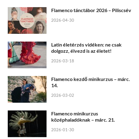
Flamenco tánctábor 2026 – Piliscsév
2026-04-30
Latin életérzés vidéken: ne csak
dolgozz, élvezd is az életet!
2026-03-18
Flamenco kezdő minikurzus – márc.
14.
2026-03-02
Flamenco minikurzus
középhaladóknak – márc. 21.
2026-01-30