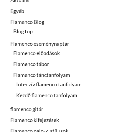
Egyéb
Flamenco Blog
Blog top
Flamenco eseménynaptár
Flamenco előadások
Flamenco tábor
Flamenco tánctanfolyam
Intenzív flamenco tanfolyam
Kezdő flamenco tanfolyam
flamenco gitár
Flamenco kifejezések
Flamenco palo-k, stílusok