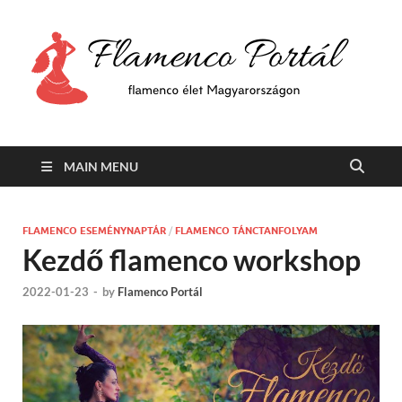
F
Min
flam
P
Span
MAIN MENU
FLAMENCO ESEMÉNYNAPTÁR
/
FLAMENCO TÁNCTANFOLYAM
Kezdő flamenco workshop
2022-01-23
-
by
Flamenco Portál