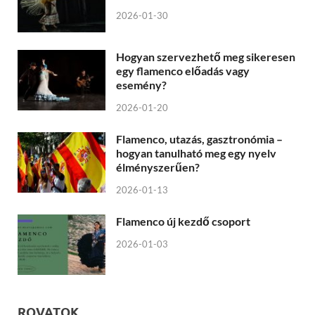
2026-01-30
Hogyan szervezhető meg sikeresen
egy flamenco előadás vagy
esemény?
2026-01-20
Flamenco, utazás, gasztronómia –
hogyan tanulható meg egy nyelv
élményszerűen?
2026-01-13
Flamenco új kezdő csoport
2026-01-03
ROVATOK