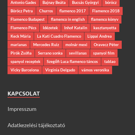
Antonio Gades
Bajnay Beáta
Bucsás Györgyi
böröcz
Böröcz Petra
Churros
flamenco 2017
Flamenco 2018
Flamenco Budapest
flamenco in english
flamenco könyv
Flamenco Pécs
Idézetek
Inhof Katalin
kasztanyetta
Keck Mária
La Kati Cuadro Flamenco
Lippai Andrea
marianas
Mercedes Ruiz
molnár mexi
Oravecz Péter
Pirók Zsófia
Serrano sonka
sevillanas
spanyol film
spanyol receptek
Szegőfi Luca flamenco táncos
tablao
Vicky Barcelona
Virginia Delgado
vámos veronika
KAPCSOLAT
Impresszum
Adatkezelési tájékoztató