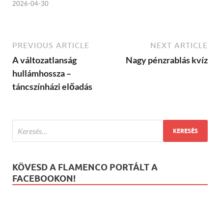
2026-04-30
PREVIOUS ARTICLE
NEXT ARTICLE
A változatlanság
Nagy pénzrablás kvíz
hullámhossza –
táncszínházi előadás
KÖVESD A FLAMENCO PORTÁLT A
FACEBOOKON!