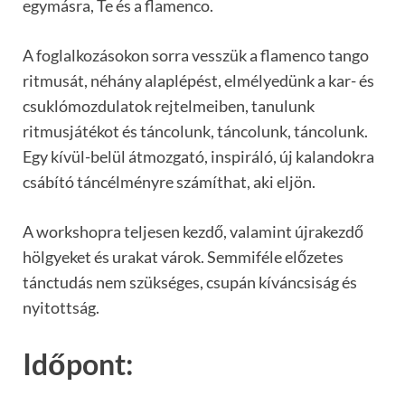
egymásra, Te és a flamenco.
A foglalkozásokon sorra vesszük a flamenco tango
ritmusát, néhány alaplépést, elmélyedünk a kar- és
csuklómozdulatok rejtelmeiben, tanulunk
ritmusjátékot és táncolunk, táncolunk, táncolunk.
Egy kívül-belül átmozgató, inspiráló, új kalandokra
csábító táncélményre számíthat, aki eljön.
A workshopra teljesen kezdő, valamint újrakezdő
hölgyeket és urakat várok. Semmiféle előzetes
tánctudás nem szükséges, csupán kíváncsiság és
nyitottság.
Időpont: