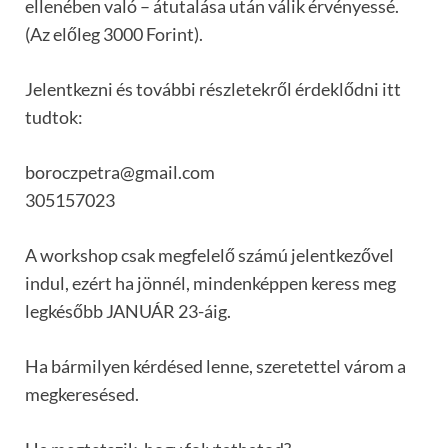
ellenében való – átutalása után válik érvényessé.
(Az előleg 3000 Forint).
Jelentkezni és további részletekről érdeklődni itt
tudtok:
boroczpetra@gmail.com
305157023
A workshop csak megfelelő számú jelentkezővel
indul, ezért ha jönnél, mindenképpen keress meg
legkésőbb JANUÁR 23-áig.
Ha bármilyen kérdésed lenne, szeretettel várom a
megkeresésed.