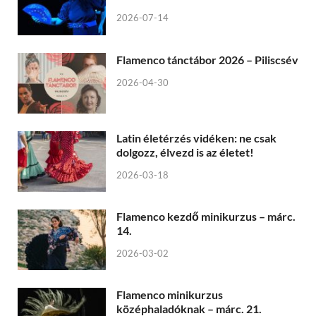
2026-07-14
Flamenco tánctábor 2026 – Piliscsév
2026-04-30
Latin életérzés vidéken: ne csak
dolgozz, élvezd is az életet!
2026-03-18
Flamenco kezdő minikurzus – márc.
14.
2026-03-02
Flamenco minikurzus
középhaladóknak – márc. 21.