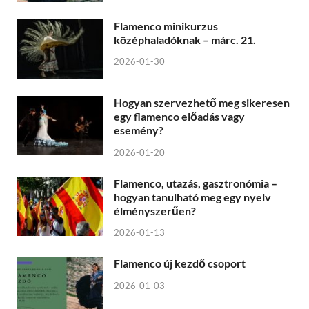
Flamenco minikurzus
középhaladóknak – márc. 21.
2026-01-30
Hogyan szervezhető meg sikeresen
egy flamenco előadás vagy
esemény?
2026-01-20
Flamenco, utazás, gasztronómia –
hogyan tanulható meg egy nyelv
élményszerűen?
2026-01-13
Flamenco új kezdő csoport
2026-01-03