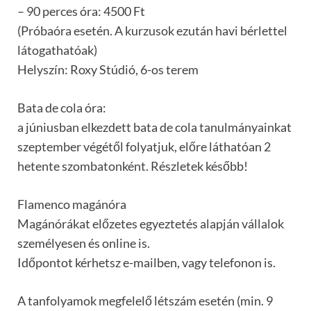
– 90 perces óra: 4500 Ft
(Próbaóra esetén. A kurzusok ezután havi bérlettel
látogathatóak)
Helyszín: Roxy Stúdió, 6-os terem
Bata de cola óra:
a júniusban elkezdett bata de cola tanulmányainkat
szeptember végétől folyatjuk, előre láthatóan 2
hetente szombatonként. Részletek később!
Flamenco magánóra
Magánórákat előzetes egyeztetés alapján vállalok
személyesen és online is.
Időpontot kérhetsz e-mailben, vagy telefonon is.
A tanfolyamok megfelelő létszám esetén (min. 9