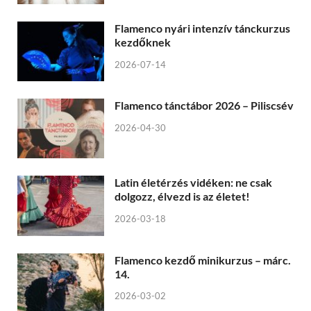
Flamenco nyári intenzív tánckurzus
kezdőknek
2026-07-14
Flamenco tánctábor 2026 – Piliscsév
2026-04-30
Latin életérzés vidéken: ne csak
dolgozz, élvezd is az életet!
2026-03-18
Flamenco kezdő minikurzus – márc.
14.
2026-03-02