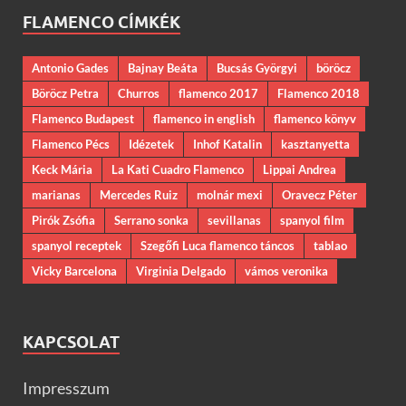
FLAMENCO CÍMKÉK
Antonio Gades
Bajnay Beáta
Bucsás Györgyi
böröcz
Böröcz Petra
Churros
flamenco 2017
Flamenco 2018
Flamenco Budapest
flamenco in english
flamenco könyv
Flamenco Pécs
Idézetek
Inhof Katalin
kasztanyetta
Keck Mária
La Kati Cuadro Flamenco
Lippai Andrea
marianas
Mercedes Ruiz
molnár mexi
Oravecz Péter
Pirók Zsófia
Serrano sonka
sevillanas
spanyol film
spanyol receptek
Szegőfi Luca flamenco táncos
tablao
Vicky Barcelona
Virginia Delgado
vámos veronika
KAPCSOLAT
Impresszum