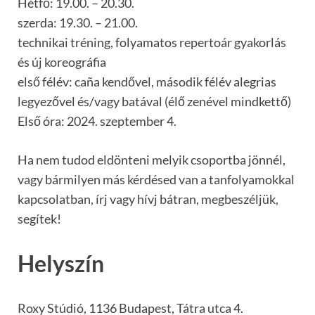
Hétfő: 19.00. – 20.30.
szerda: 19.30. – 21.00.
technikai tréning, folyamatos repertoár gyakorlás
és új koreográfia
első félév: caña kendővel, második félév alegrias
legyezővel és/vagy batával (élő zenével mindkettő)
Első óra: 2024. szeptember 4.
Ha nem tudod eldönteni melyik csoportba jönnél,
vagy bármilyen más kérdésed van a tanfolyamokkal
kapcsolatban, írj vagy hívj bátran, megbeszéljük,
segítek!
Helyszín
Roxy Stúdió, 1136 Budapest, Tátra utca 4.