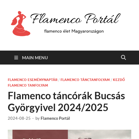
F
Min
flam
P
Span
MAIN MENU
FLAMENCO ESEMÉNYNAPTÁR
/
FLAMENCO TÁNCTANFOLYAM
/
KEZDŐ
FLAMENCO TANFOLYAM
Flamenco táncórák Bucsás
Györgyivel 2024/2025
2024-08-25
-
by
Flamenco Portál