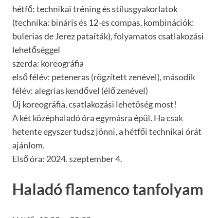
hétfő: technikai tréning és stílusgyakorlatok
(technika: bináris és 12-es compas, kombinációk:
bulerias de Jerez pataíták), folyamatos csatlakozási
lehetőséggel
szerda: koreográfia
első félév: peteneras (rögzített zenével), második
félév: alegrias kendővel (élő zenével)
Új koreográfia, csatlakozási lehetőség most!
A két középhaladó óra egymásra épül. Ha csak
hetente egyszer tudsz jönni, a hétfői technikai órát
ajánlom.
Első óra: 2024. szeptember 4.
Haladó flamenco tanfolyam