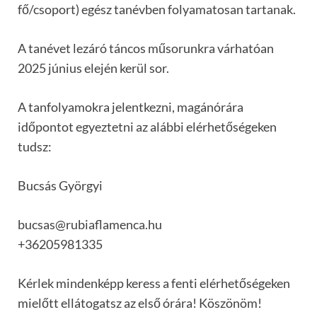
fő/csoport) egész tanévben folyamatosan tartanak.
A tanévet lezáró táncos műsorunkra várhatóan
2025 június elején kerül sor.
A tanfolyamokra jelentkezni, magánórára
időpontot egyeztetni az alábbi elérhetőségeken
tudsz:
Bucsás Györgyi
bucsas@rubiaflamenca.hu
+36205981335
Kérlek mindenképp keress a fenti elérhetőségeken
mielőtt ellátogatsz az első órára! Köszönöm!