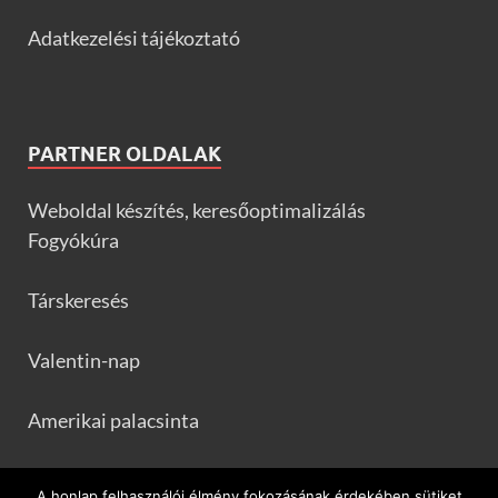
Adatkezelési tájékoztató
PARTNER OLDALAK
Weboldal készítés, keresőoptimalizálás
Fogyókúra
Társkeresés
Valentin-nap
Amerikai palacsinta
Frankfurtileves.com
A honlap felhasználói élmény fokozásának érdekében sütiket