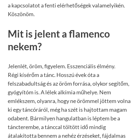
a kapcsolatot a fenti elérhetőségek valamelyikén.
Köszönöm.
Mit is jelent a flamenco
nekem?
Jelenlét, öröm, figyelem. Esszenciális élmény.
Régi kísérőm a tánc. Hosszú évek óta a
felszabadultság és az öröm forrása, olykor segítőm,
gyógyítóm is. A lélek alkímia műhelye. Nem
emlékszem, olyanra, hogy ne örömmel jöttem volna
ki egy táncóráról, még ha szét is hajtottam magam
odabent. Bármilyen hangulatban is léptem be a
táncterembe, a tánccal töltött idő mindig
átalakította bennem a nehéz érzéseket, fájdalmas