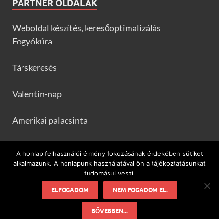
PARTNER OLDALAK
Weboldal készítés, keresőoptimalizálás
Fogyókúra
Társkeresés
Valentin-nap
Amerikai palacsinta
Frankfurtileves.com
A honlap felhasználói élmény fokozásának érdekében sütiket
alkalmazunk. A honlapunk használatával ön a tájékoztatásunkat
tudomásul veszi.
ELFOGADOM
NEM FOGADOM EL.
Minden ami flamenco és Spanyolország!
BŐVEBBEN...
Powered by
WordPress
and
HitMag
.