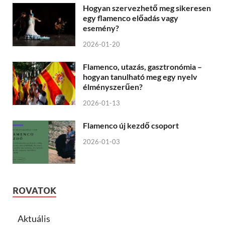
Hogyan szervezhető meg sikeresen
egy flamenco előadás vagy
esemény?
2026-01-20
Flamenco, utazás, gasztronómia –
hogyan tanulható meg egy nyelv
élményszerűen?
2026-01-13
Flamenco új kezdő csoport
2026-01-03
ROVATOK
Aktuális