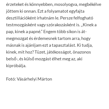
érzeteket és könnyebben, mosolyogva, megbékélve
jöttem ki onnan. Ezt a folyamatot egyfajta
desztillációként írhatnám le. Persze felfogható
testmozgásként vagy szórakozásként is. „Kinek a
pap, kinek a papné.” Engem több síkon is át-
megmozgat és érdemesnek tartom arra, hogy
másnak is ajánljam ezt a tapasztalást. Ki tudja,
kinek, mit hoz? Tüzet, játékosságot, önazonos
belső-, és külső mozgást élhet meg az, aki
kipróbálja.
Fotó: Vásárhelyi Márton