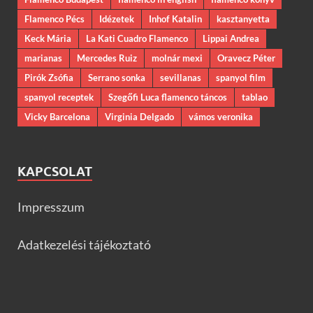
Flamenco Pécs
Idézetek
Inhof Katalin
kasztanyetta
Keck Mária
La Kati Cuadro Flamenco
Lippai Andrea
marianas
Mercedes Ruiz
molnár mexi
Oravecz Péter
Pirók Zsófia
Serrano sonka
sevillanas
spanyol film
spanyol receptek
Szegőfi Luca flamenco táncos
tablao
Vicky Barcelona
Virginia Delgado
vámos veronika
KAPCSOLAT
Impresszum
Adatkezelési tájékoztató