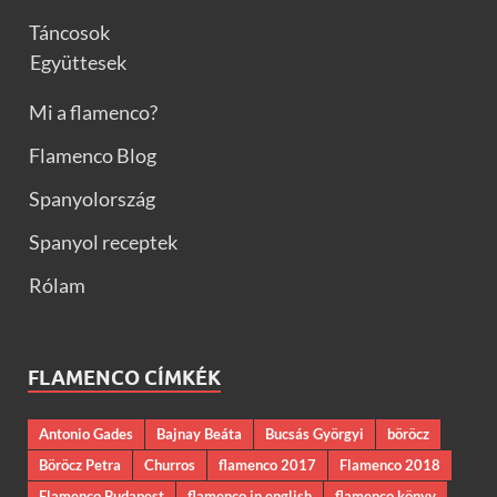
Táncosok
Együttesek
Mi a flamenco?
Flamenco Blog
Spanyolország
Spanyol receptek
Rólam
FLAMENCO CÍMKÉK
Antonio Gades
Bajnay Beáta
Bucsás Györgyi
böröcz
Böröcz Petra
Churros
flamenco 2017
Flamenco 2018
Flamenco Budapest
flamenco in english
flamenco könyv