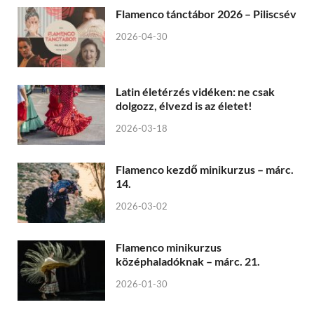
Flamenco tánctábor 2026 – Piliscsév
2026-04-30
Latin életérzés vidéken: ne csak
dolgozz, élvezd is az életet!
2026-03-18
Flamenco kezdő minikurzus – márc.
14.
2026-03-02
Flamenco minikurzus
középhaladóknak – márc. 21.
2026-01-30