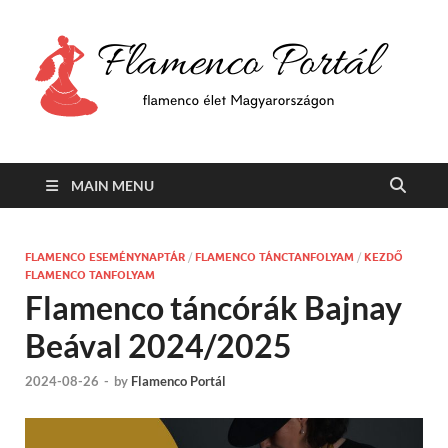
F
Min
flam
P
Span
MAIN MENU
FLAMENCO ESEMÉNYNAPTÁR
/
FLAMENCO TÁNCTANFOLYAM
/
KEZDŐ
FLAMENCO TANFOLYAM
Flamenco táncórák Bajnay
Beával 2024/2025
2024-08-26
-
by
Flamenco Portál