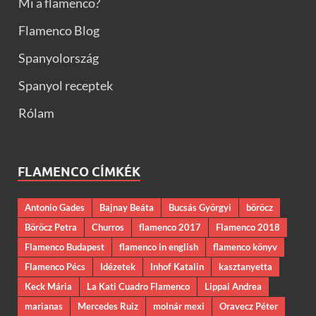
Mi a flamenco?
Flamenco Blog
Spanyolország
Spanyol receptek
Rólam
FLAMENCO CÍMKÉK
Antonio Gades
Bajnay Beáta
Bucsás Györgyi
böröcz
Böröcz Petra
Churros
flamenco 2017
Flamenco 2018
Flamenco Budapest
flamenco in english
flamenco könyv
Flamenco Pécs
Idézetek
Inhof Katalin
kasztanyetta
Keck Mária
La Kati Cuadro Flamenco
Lippai Andrea
marianas
Mercedes Ruiz
molnár mexi
Oravecz Péter