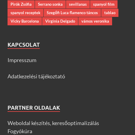
Pirók Zsófia
Serrano sonka
sevillanas
spanyol film
spanyol receptek
Szegőfi Luca flamenco táncos
tablao
Vicky Barcelona
Virginia Delgado
vámos veronika
KAPCSOLAT
Impresszum
Adatkezelési tájékoztató
PARTNER OLDALAK
Weboldal készítés, keresőoptimalizálás
Fogyókúra