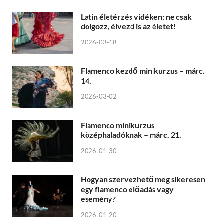
Latin életérzés vidéken: ne csak
dolgozz, élvezd is az életet!
2026-03-18
Flamenco kezdő minikurzus – márc.
14.
2026-03-02
Flamenco minikurzus
középhaladóknak – márc. 21.
2026-01-30
Hogyan szervezhető meg sikeresen
egy flamenco előadás vagy
esemény?
2026-01-20