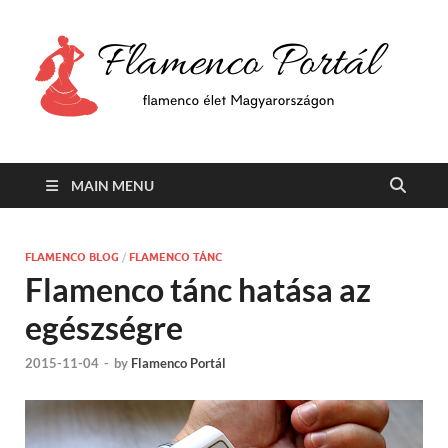
F
Min
flam
P
Span
MAIN MENU
FLAMENCO BLOG
/
FLAMENCO TÁNC
Flamenco tánc hatása az
egészségre
2015-11-04
-
by
Flamenco Portál