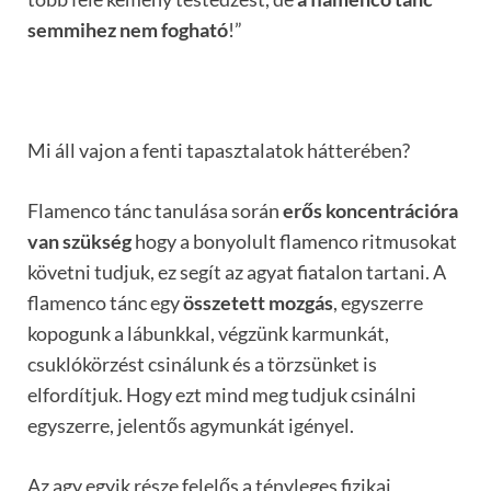
semmihez nem fogható
!”
Mi áll vajon a fenti tapasztalatok hátterében?
Flamenco tánc tanulása során
erős koncentrációra
van szükség
hogy a bonyolult flamenco ritmusokat
követni tudjuk, ez segít az agyat fiatalon tartani. A
flamenco tánc egy
összetett mozgás
, egyszerre
kopogunk a lábunkkal, végzünk karmunkát,
csuklókörzést csinálunk és a törzsünket is
elfordítjuk. Hogy ezt mind meg tudjuk csinálni
egyszerre, jelentős agymunkát igényel.
Az agy egyik része felelős a tényleges fizikai