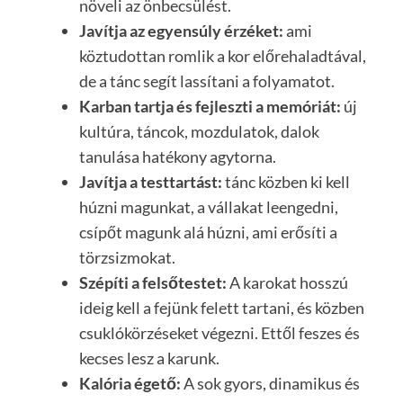
növeli az önbecsülést.
Javítja az egyensúly érzéket:
ami
köztudottan romlik a kor előrehaladtával,
de a tánc segít lassítani a folyamatot.
Karban tartja és fejleszti a memóriát:
új
kultúra, táncok, mozdulatok, dalok
tanulása hatékony agytorna.
Javítja a testtartást:
tánc közben ki kell
húzni magunkat, a vállakat leengedni,
csípőt magunk alá húzni, ami erősíti a
törzsizmokat.
Szépíti a felsőtestet:
A karokat hosszú
ideig kell a fejünk felett tartani, és közben
csuklókörzéseket végezni. Ettől feszes és
kecses lesz a karunk.
Kalória égető:
A sok gyors, dinamikus és