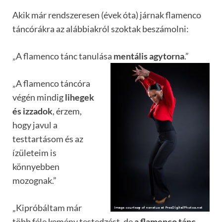
Akik már rendszeresen (évek óta) járnak flamenco
táncórákra az alábbiakról szoktak beszámolni:
„A flamenco tánc tanulása
mentális agytorna
.”
„A flamenco táncóra
végén mindig
lihegek
és izzadok
, érzem,
hogy javul a
testtartásom és az
ízületeim is
könnyebben
mozognak.”
„Kipróbáltam már
több féle kemény testedzést, de
a flamenco tánc