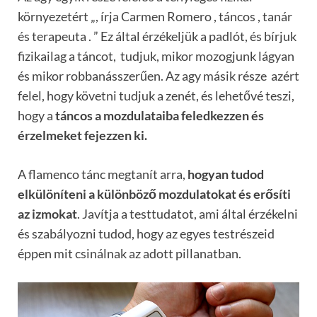
környezetért „, írja Carmen Romero , táncos , tanár
és terapeuta . ” Ez által érzékeljük a padlót, és bírjuk
fizikailag a táncot, tudjuk, mikor mozogjunk lágyan
és mikor robbanásszerűen. Az agy másik része azért
felel, hogy követni tudjuk a zenét, és lehetővé teszi,
hogy a
táncos a mozdulataiba feledkezzen és
érzelmeket fejezzen ki.
A flamenco tánc megtanít arra,
hogyan tudod
elkülöníteni a különböző mozdulatokat és erősíti
az izmokat
. Javítja a testtudatot, ami által érzékelni
és szabályozni tudod, hogy az egyes testrészeid
éppen mit csinálnak az adott pillanatban.