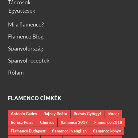
Táncosok
Együttesek
Mi a flamenco?
Flamenco Blog
Spanyolország
Spanyol receptek
Rólam
FLAMENCO CÍMKÉK
Antonio Gades
Bajnay Beáta
Bucsás Györgyi
böröcz
Böröcz Petra
Churros
flamenco 2017
Flamenco 2018
Flamenco Budapest
flamenco in english
flamenco könyv