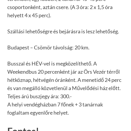
csoportonként, aztán csere. (A 3 óra: 2 x 1,5 óra
helyett 4 x 45 perc).
Szállási lehetőségre és bejárásra is lesz lehetőség.
Budapest – Csömör távolság: 20 km.
Busszal és HÉV-vel is megközelíthető. A
Weekendbus 20 percenként jár az Örs Vezér térről
hétköznap, hétvégén óránként. A menetidő 24 perc
és van megálló közvetlenül a Művelődési ház előtt.
Teljes árú buszjegy ára: 300.-
A helyi vendégházban 7 főnek + 3 tanárnak
foglaltam egyenlőre helyet.