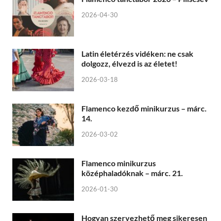
2026-04-30
Latin életérzés vidéken: ne csak
dolgozz, élvezd is az életet!
2026-03-18
Flamenco kezdő minikurzus – márc.
14.
2026-03-02
Flamenco minikurzus
középhaladóknak – márc. 21.
2026-01-30
Hogyan szervezhető meg sikeresen