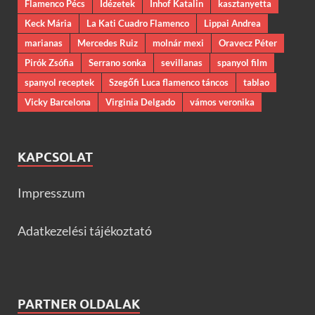
Flamenco Pécs
Idézetek
Inhof Katalin
kasztanyetta
Keck Mária
La Kati Cuadro Flamenco
Lippai Andrea
marianas
Mercedes Ruiz
molnár mexi
Oravecz Péter
Pirók Zsófia
Serrano sonka
sevillanas
spanyol film
spanyol receptek
Szegőfi Luca flamenco táncos
tablao
Vicky Barcelona
Virginia Delgado
vámos veronika
KAPCSOLAT
Impresszum
Adatkezelési tájékoztató
PARTNER OLDALAK