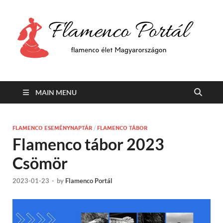
F
Min
flam
P
Span
MAIN MENU
FLAMENCO ESEMÉNYNAPTÁR
/
FLAMENCO TÁBOR
Flamenco tábor 2023
Csömör
2023-01-23
-
by
Flamenco Portál