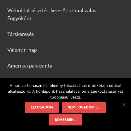
Weboldal készítés, keresőoptimalizálás
Fogyókúra
Társkeresés
Valentin-nap
Amerikai palacsinta
Frankfurtileves.com
A honlap felhasználói élmény fokozásának érdekében sütiket
alkalmazunk. A honlapunk használatával ön a tájékoztatásunkat
tudomásul veszi.
ELFOGADOM
NEM FOGADOM EL.
Minden ami flamenco és Spanyolország!
BŐVEBBEN...
Powered by
WordPress
and
HitMag
.