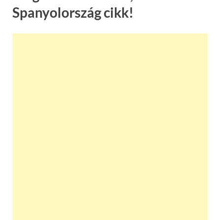
Spanyolország cikk!