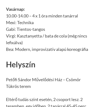
Vasárnap:
10.00-14.00 – 4 x 1 óra minden tanárral
Mexi: Technika
Gabi: Tientos-tangos
Virgi: Kasztanyetta / bata de cola (még nincs
lefixálva)
Bea: Modern, improvizatív alapú koreográfia
Helyszín
Petőfi Sándor Művelődési Ház – Csömör
Tükrös terem
Eltérő tudás színt esetén, 2 csoport lesz. 2
teremben, egy időben, 2 tanárral 45-45 perc