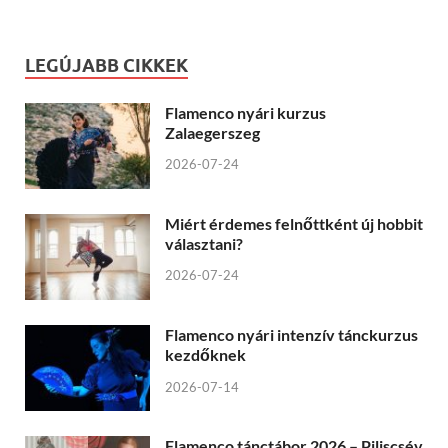
LEGÚJABB CIKKEK
Flamenco nyári kurzus
Zalaegerszeg
2026-07-24
Miért érdemes felnőttként új hobbit
választani?
2026-07-24
Flamenco nyári intenzív tánckurzus
kezdőknek
2026-07-14
Flamenco tánctábor 2026 – Piliscsév