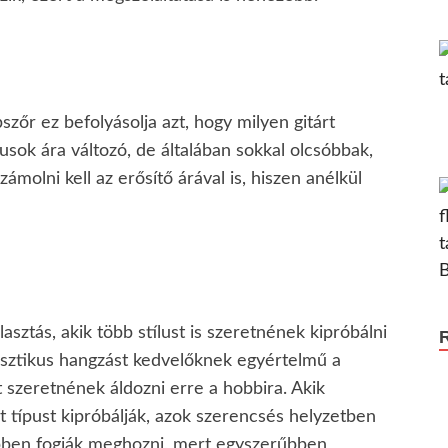
zőr ez befolyásolja azt, hogy milyen gitárt
ok ára változó, de általában sokkal olcsóbbak,
ámolni kell az erősítő árával is, hiszen anélkül
asztás, akik több stílust is szeretnének kipróbálni
usztikus hangzást kedvelőknek egyértelmű a
 szeretnének áldozni erre a hobbira. Akik
típust kipróbálják, azok szerencsés helyzetben
ebben fogják meghozni, mert egyszerűbben