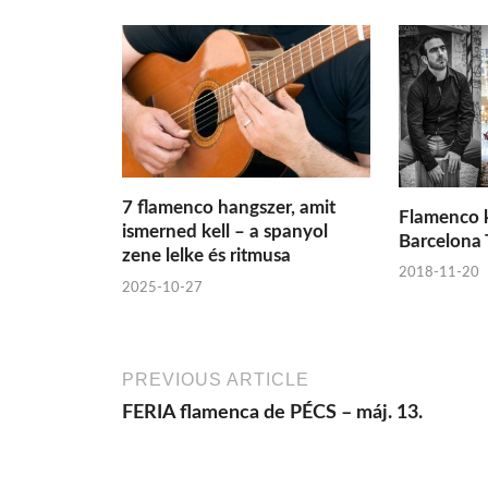
7 flamenco hangszer, amit
Flamenco 
ismerned kell – a spanyol
Barcelona 
zene lelke és ritmusa
2018-11-20
2025-10-27
PREVIOUS ARTICLE
FERIA flamenca de PÉCS – máj. 13.