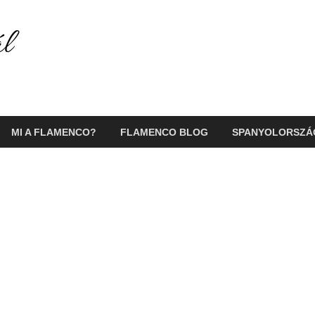
Flamenco Portál
Minden ami flamenco és Spanyolország!
MI A FLAMENCO?
FLAMENCO BLOG
SPANYOLORSZÁ