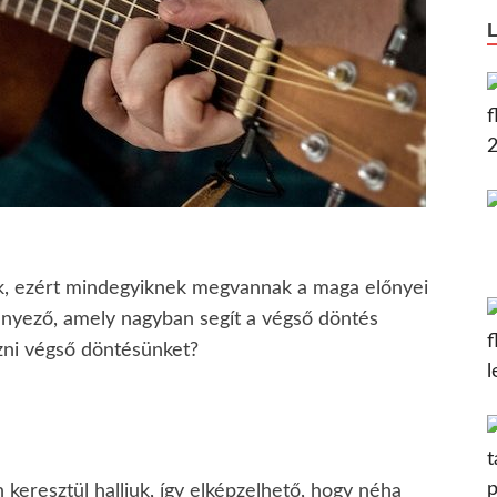
k, ezért mindegyiknek megvannak a maga előnyei
tényező, amely nagyban segít a végső döntés
zni végső döntésünket?
 keresztül halljuk, így elképzelhető, hogy néha