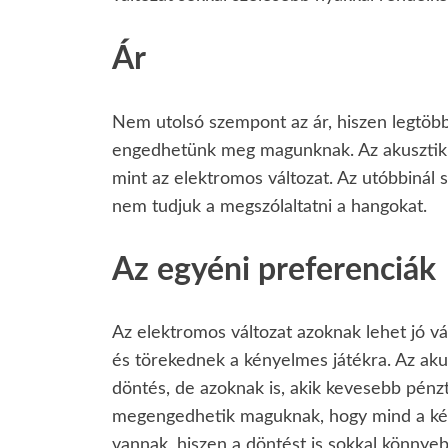
Ár
Nem utolsó szempont az ár, hiszen legtöbbs
engedhetünk meg magunknak. Az akusztikus
mint az elektromos változat. Az utóbbinál sz
nem tudjuk a megszólaltatni a hangokat.
Az egyéni preferenciák
Az elektromos változat azoknak lehet jó vál
és törekednek a kényelmes játékra. Az ak
döntés, de azoknak is, akik kevesebb pénzt
megengedhetik maguknak, hogy mind a két 
vannak, hiszen a döntést is sokkal könny