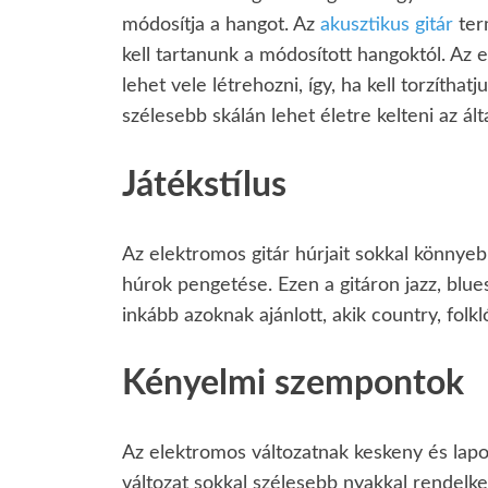
módosítja a hangot. Az
akusztikus gitár
ter
kell tartanunk a módosított hangoktól. Az e
lehet vele létrehozni, így, ha kell torzítha
szélesebb skálán lehet életre kelteni az ált
Játékstílus
Az elektromos gitár húrjait sokkal könnyebb
húrok pengetése. Ezen a gitáron jazz, blues
inkább azoknak ajánlott, akik country, folk
Kényelmi szempontok
Az elektromos változatnak keskeny és lapo
változat sokkal szélesebb nyakkal rendelke