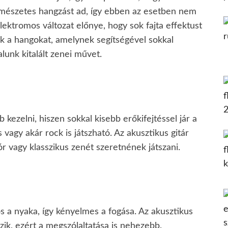
mészetes hangzást ad, így ebben az esetben nem
lektromos változat előnye, hogy sok fajta effektust
tjuk a hangokat, amelynek segítségével sokkal
alunk kitalált zenei művet.
 kezelni, hiszen sokkal kisebb erőkifejtéssel jár a
 vagy akár rock is játszható. Az akusztikus gitár
lór vagy klasszikus zenét szeretnének játszani.
s a nyaka, így kényelmes a fogása. Az akusztikus
zik, ezért a megszólaltatása is nehezebb.