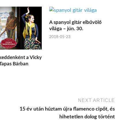
A spanyol gitár elbűvölő
világa – jún. 30.
2018-05-23
keddenként a Vicky
Tapas Bárban
NEXT ARTICLE
15 év után húztam újra flamenco cipőt, és
hihetetlen dolog történt